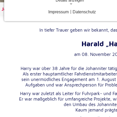
Details anzeigen
Johanniter Österreich
Impressum
|
Datenschutz
Notwendige Cookies
Notwendige Cookies ermöglichen grundlegende Funkt
und sind für die einwandfreie Funktion der Website
In tiefer Trauer geben wir bekannt, da
erforderlich.
Harald „H
Google Analytics Opt-Out-Cookie
am 08. November 20
gaOptout
Name:
Dieser Cookie speichert die gewählte
Zweck:
Harry war über 38 Jahre für die Johanniter tätig
Einverständnisoption bezüglich Googl
Als erster hauptamtlicher Fahrdienstmitarbeite
Analytics Opt-Out
sein unermüdliches Engagement am 1. August 1
Aufgaben und war Ansprechperson für Probleme
1 Jahr
Cookie Laufzeit:
Harry war zuletzt als Leiter für Fuhrpark- und F
Er war maßgeblich für umfangreiche Projekte, wi
Einverständnis-Cookie
den Umbau des Johanniter
Kaum jemand prägte 
cookie_consent
Name: