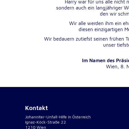
Harry war für uns alle nicht n
Dieser Cookie speichert die ausgewäh
Zweck:
sondern auch ein langjähriger W
Einverständnis-Optionen des Benutze
den wir schm
1 Jahr
Cookie Laufzeit:
Wir alle werden ihm ein 
diesen einzigartigen 
Wir bedauern zutiefst seinen frühen T
unser tiefs
Statistik
Statistik Cookies erfassen Informationen anonym. Dies
Informationen helfen uns zu verstehen, wie unsere Bes
Im Namen des Präsi
unsere Website nutzen.
Wien, 8.
Google Analytics
_ga, _gid, _gac_gb_
Name:
Google LLC
Anbieter:
Kontakt
Erhebung von Statistiken zur Website
Zweck:
Johanniter-Unfall-Hilfe in Österreich
Nutzung
Ignaz-Köck-Straße 22
1210 Wien
24 Stunden - 2 Jahre
Cookie Laufzeit: