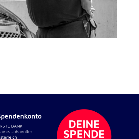
Spendenkonto
RSTE BANK
ame: Johanniter
sterreich