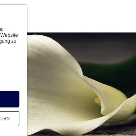
nd
 Website
ügung zu
HERN