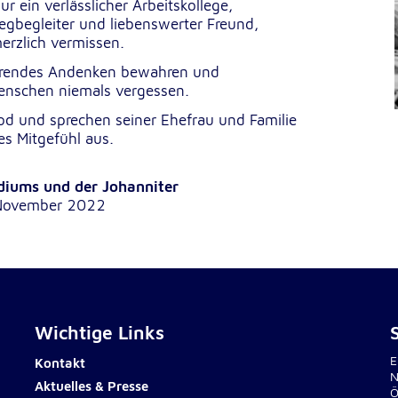
ur ein verlässlicher Arbeitskollege,
lten
egbegleiter und liebenswerter Freund,
rs
erzlich vermissen.
ehrendes Andenken bewahren und
Menschen niemals vergessen.
od und sprechen seiner Ehefrau und Familie
tes Mitgefühl aus.
e
ucher
diums und der Johanniter
 November 2022
Wichtige Links
-
E
Kontakt
N
Aktuelles & Presse
Ö