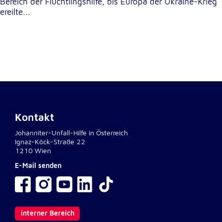
Anbieter:
Bereich der Flüchtlingshilfe, bis Europa der Ukraine-Krieg
Google LLC
ereilte...
Zweck:
Einbinden von interaktiven Google Karten
Cookie Laufzeit:
6 Monate
Kontakt
Johanniter-Unfall-Hilfe in Österreich
Ignaz-Köck-Straße 22
1210 Wien
E-Mail senden
interner Bereich