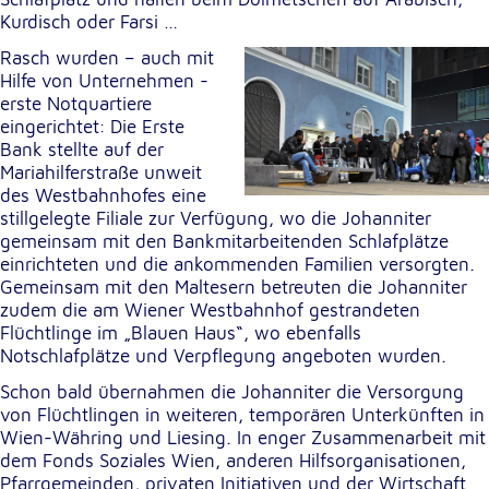
unsere Besucher unsere Website nutzen.
Kurdisch oder Farsi …
Rasch wurden – auch mit
Google Analytics
Hilfe von Unternehmen -
erste Notquartiere
Name:
eingerichtet: Die Erste
_ga, _gid, _gac_gb_
Bank stellte auf der
Mariahilferstraße unweit
Anbieter:
des Westbahnhofes eine
Google LLC
stillgelegte Filiale zur Verfügung, wo die Johanniter
Zweck:
gemeinsam mit den Bankmitarbeitenden Schlafplätze
Erhebung von Statistiken zur Website-Nutzung
einrichteten und die ankommenden Familien versorgten.
Gemeinsam mit den Maltesern betreuten die Johanniter
Cookie Laufzeit:
zudem die am Wiener Westbahnhof gestrandeten
24 Stunden - 2 Jahre
Flüchtlinge im „Blauen Haus“, wo ebenfalls
Notschlafplätze und Verpflegung angeboten wurden.
Google Tag Manager
Schon bald übernahmen die Johanniter die Versorgung
von Flüchtlingen in weiteren, temporären Unterkünften in
Anbieter:
Wien-Währing und Liesing. In enger Zusammenarbeit mit
Google LLC
dem Fonds Soziales Wien, anderen Hilfsorganisationen,
Pfarrgemeinden, privaten Initiativen und der Wirtschaft