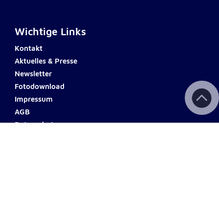
Wichtige Links
Kontakt
Aktuelles & Presse
Newsletter
Fotodownload
Impressum
AGB
Datenschutz
Barrierefreiheit
Haftungsausschluss
Teilnahmebedingungen
Spendenkonto
ERSTE BANK
Name: Johanniter Österreich