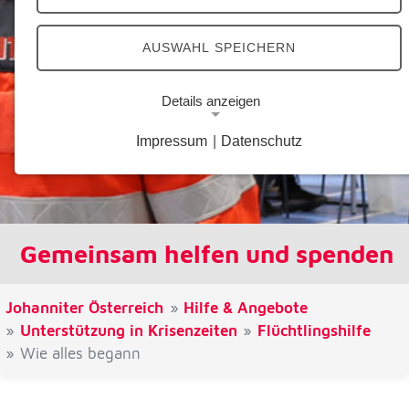
AUSWAHL SPEICHERN
Details anzeigen
Impressum
|
Datenschutz
Notwendige Cookies
Notwendige Cookies ermöglichen grundlegende
Funktionen und sind für die einwandfreie Funktion
der Website erforderlich.
Gemeinsam helfen und spenden
Google Analytics Opt-Out-Cookie
Name:
Johanniter Österreich
Hilfe & Angebote
gaOptout
Unterstützung in Krisenzeiten
Flüchtlingshilfe
Wie alles begann
Zweck:
Dieser Cookie speichert die gewählte
Einverständnisoption bezüglich Google Analytics
Opt-Out