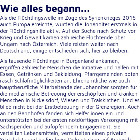
Wie alles begann...
Cookie Laufzeit:
1 Jahr
Als die Flüchtlingswelle im Zuge des Syrienkrieges 2015
auch Europa erreichte, wurden die Johanniter erstmals in
der Flüchtlingshilfe aktiv. Auf der Suche nach Schutz vor
Einverständnis-Cookie
Krieg und Gewalt kamen zahlreiche Flüchtende über
Ungarn nach Österreich. Viele reisten weiter nach
Name:
Deutschland, einige entschieden sich, hier zu bleiben.
cookie_consent
Als tausende Flüchtlinge in Burgenland ankamen,
Zweck:
ergriffen zahlreiche Menschen die Initiative und halfen mit
Dieser Cookie speichert die ausgewählten
Essen, Getränken und Bekleidung. Pfarrgemeinden boten
Einverständnis-Optionen des Benutzers
rasch Schlafmöglichkeiten an. Ehrenamtliche wie auch
hauptberufliche Mitarbeitende der Johanniter sorgten für
Cookie Laufzeit:
die medizinische Betreuung der erschöpften und kranken
1 Jahr
Menschen in Nickelsdorf, Wiesen und Traiskirchen. Und es
blieb nicht bei der Erstbetreuung in der Grenzregion. Auch
an den Bahnhöfen fanden sich Helfer:innen ein und
unterstützten bei der ersten notdürftigen Versorgung mit
Statistik
Sachspenden und aufopferndem Engagement. Sie
Statistik Cookies erfassen Informationen anonym.
verteilten Lebensmitteln, vermittelten einen privaten
Diese Informationen helfen uns zu verstehen, wie
Schlafplatz und halfen beim Dolmetschen auf Arabisch,