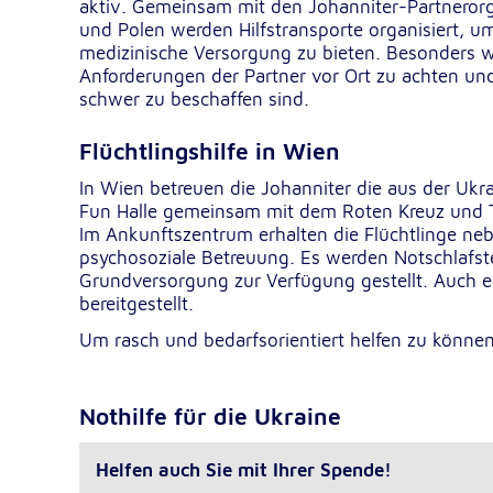
aktiv. Gemeinsam mit den Johanniter-Partnerorg
NID
Name:
und Polen werden Hilfstransporte organisiert, u
medizinische Versorgung zu bieten. Besonders wi
Google LLC
Anbieter:
Anforderungen der Partner vor Ort zu achten und
schwer zu beschaffen sind.
Einbinden von interaktiven Google Ka
Zweck:
Flüchtlingshilfe in Wien
6 Monate
Cookie Laufzeit:
In Wien betreuen die Johanniter die aus der Uk
Fun Halle gemeinsam mit dem Roten Kreuz und Tra
Im Ankunftszentrum erhalten die Flüchtlinge ne
psychosoziale Betreuung. Es werden Notschlafste
Grundversorgung zur Verfügung gestellt. Auch er
bereitgestellt.
Um rasch und bedarfsorientiert helfen zu könne
Nothilfe für die Ukraine
Helfen auch Sie mit Ihrer
Spende!