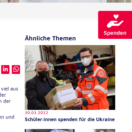
Spenden
Ähnliche Themen
viel aus
der
n der
30.03.2022
en und
Schüler:innen spenden für die Ukraine