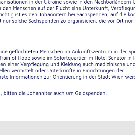
anisationen in der Ukraine sowie in den Nachbarländern
m den Menschen auf der Flucht eine Unterkunft, Verpflegu
chtig ist es den Johannitern bei Sachspenden, auf die ko
 nur solche Sachspenden zu organisieren, die vor Ort nur
rten
raine geflüchteten Menschen im Ankunftszentrum in der Sp
in of Hope sowie im Sofortquartier im Hotel Senator in H
ben einer Verpflegung und Kleidung auch medizinische un
llen vermittelt oder Unterkünfte in Einrichtungen der
ste Informationen zur Orientierung in der Stadt Wien wer
n, bitten die Johanniter auch um Geldspenden.