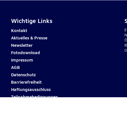
Wichtige Links
E
Kontakt
N
Aktuelles & Presse
Ö
Newsletter
I
0
Fotodownload
Impressum
AGB
Datenschutz
Barrierefreiheit
Haftungsausschluss
Teilnahmebedingungen
© 2026 Johanniter Österreich