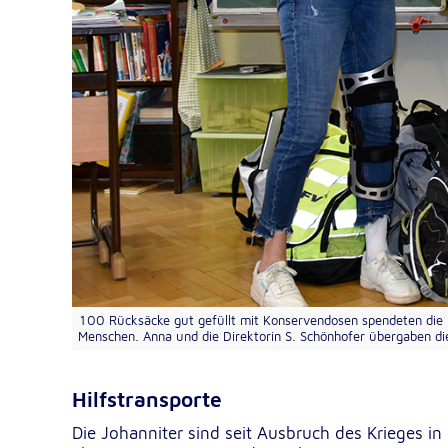
Google Tag Manager
Google LLC
Anbieter:
Externe Dienste
Um Inhalte von Videoplattformen und Kartendiensten
anzeigen zu können, werden von diesen externen Dien
Cookies gesetzt.
YouTube
100 Rücksäcke gut gefüllt mit Konservendosen spendeten die Ki
Google LLC
Anbieter:
Menschen. Anna und die Direktorin S. Schönhofer übergaben die
Einbinden und Anzeigen von Videos
Zweck:
Hilfstransporte
Google Maps
Die Johanniter sind seit Ausbruch des Krieges in 