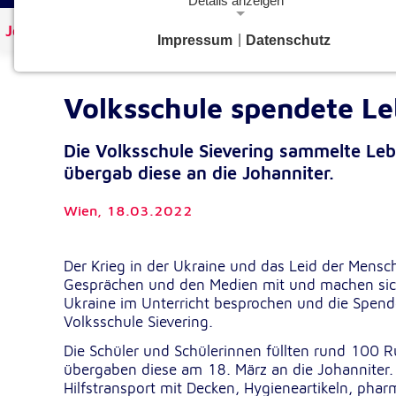
Details anzeigen
Johanniter Österreich
Aktuelles
Impressum
|
Datenschutz
Notwendige Cookies
Notwendige Cookies ermöglichen grundlegende Funkt
und sind für die einwandfreie Funktion der Website
Volksschule spendete Le
erforderlich.
Die Volksschule Sievering sammelte Leb
Google Analytics Opt-Out-Cookie
übergab diese an die Johanniter.
gaOptout
Name:
Wien,
18.03.2022
Dieser Cookie speichert die gewählte
Zweck:
Einverständnisoption bezüglich Googl
Analytics Opt-Out
Der Krieg in der Ukraine und das Leid der Mensc
Gesprächen und den Medien mit und machen sich 
1 Jahr
Cookie Laufzeit:
Ukraine im Unterricht besprochen und die Spende
Volksschule Sievering.
Einverständnis-Cookie
Die Schüler und Schülerinnen füllten rund 100
übergaben diese am 18. März an die Johanniter
cookie_consent
Name:
Hilfstransport mit Decken, Hygieneartikeln, pha