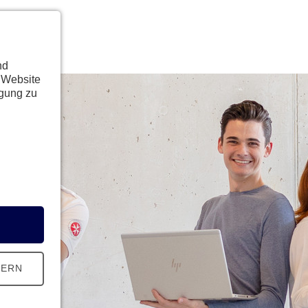
nd
 Website
ügung zu
HERN