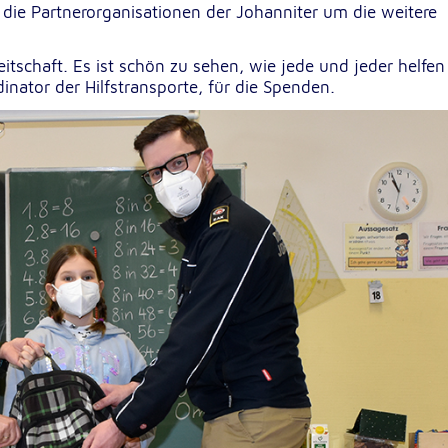
 die Partnerorganisationen der Johanniter um die weitere
lten
rs
reitschaft. Es ist schön zu sehen, wie jede und jeder helfen
nator der Hilfstransporte, für die Spenden.
e
ucher
-