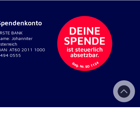
Spendenkonto
RSTE BANK
ame: Johanniter
sterreich
BAN: AT60 2011 1000
494 0555