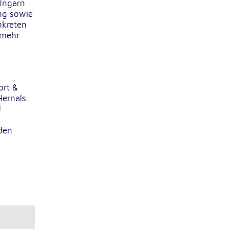
 Ungarn
ng sowie
nkreten
 mehr
ort &
ernals.
d
den