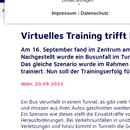
Details anzeigen
Johanniter Österreich
Aktuelles
Impressum
|
Datenschutz
Notwendige Cookies
Notwendige Cookies ermöglichen grundlegende Funkt
und sind für die einwandfreie Funktion der Website
Virtuelles Training trifft
erforderlich.
Am 16. September fand im Zentrum am 
Google Analytics Opt-Out-Cookie
Nachgestellt wurde ein Busunfall im Tu
gaOptout
Name:
Das gleiche Szenario wurde im Rahmen 
trainiert. Nun soll der Trainingserfolg f
Dieser Cookie speichert die gewählte
Zweck:
Einverständnisoption bezüglich Googl
Wien,
20.09.2023
Analytics Opt-Out
1 Jahr
Cookie Laufzeit:
Ein Bus verunfallt in einem Tunnel, es gibt vie
und müssen aus ihren Autos geschnitten werden.
Einverständnis-Cookie
Ein Szenario wie dieses stellt die Einsatzkräfte
Herausforderungen. Bei Verkehrsunfällen in un
cookie_consent
Name:
Verletzungen und hinzu kommt in Tunneln die Ge