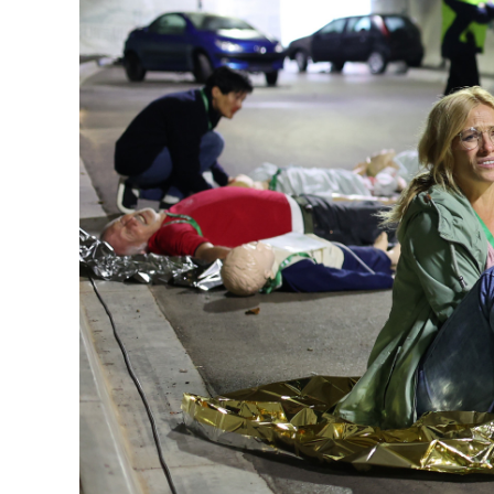
Google Tag Manager
Google LLC
Anbieter:
Externe Dienste
Um Inhalte von Videoplattformen und Kartendiensten
anzeigen zu können, werden von diesen externen Dien
Cookies gesetzt.
YouTube
Google LLC
Anbieter:
Einbinden und Anzeigen von Videos
Zweck:
Google Maps