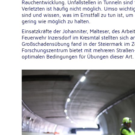
Rauchentwicklung. Unfallstellen in Tunneln sind 
Dieser Cookie speichert die ausgewäh
Zweck:
Verletzten ist häufig nicht möglich. Umso wichtig
Einverständnis-Optionen des Benutze
sind und wissen, was im Ernstfall zu tun ist, um
gering wie möglich zu halten.
1 Jahr
Cookie Laufzeit:
Einsatzkräfte der Johanniter, Malteser, des Arbe
Feuerwehr Inzersdorf im Kresmtal stellten sich
Großschadensübung fand in der Steiermark im Z
Statistik
Forschungszentrum bietet mit mehreren Straßen
Statistik Cookies erfassen Informationen anonym. Dies
optimalen Bedingungen für Übungen dieser Art.
Informationen helfen uns zu verstehen, wie unsere Bes
unsere Website nutzen.
Google Analytics
_ga, _gid, _gac_gb_
Name:
Google LLC
Anbieter:
Erhebung von Statistiken zur Website
Zweck:
Nutzung
24 Stunden - 2 Jahre
Cookie Laufzeit: