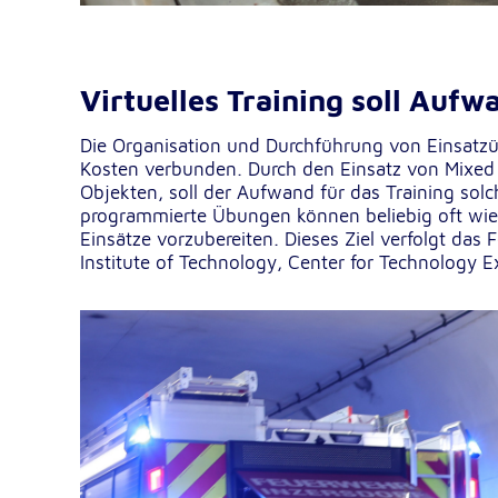
NID
Name:
Google LLC
Anbieter:
Virtuelles Training soll Aufw
Einbinden von interaktiven Google Ka
Zweck:
Die Organisation und Durchführung von Einsat
6 Monate
Cookie Laufzeit:
Kosten verbunden. Durch den Einsatz von Mixed 
Objekten, soll der Aufwand für das Training solc
programmierte Übungen können beliebig oft wie
Einsätze vorzubereiten. Dieses Ziel verfolgt da
Institute of Technology, Center for Technology E