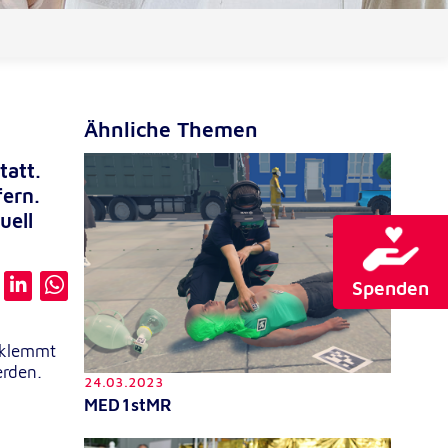
Ähnliche Themen
tatt.
fern.
uell
Spenden
geklemmt
erden.
24.03.2023
MED1stMR