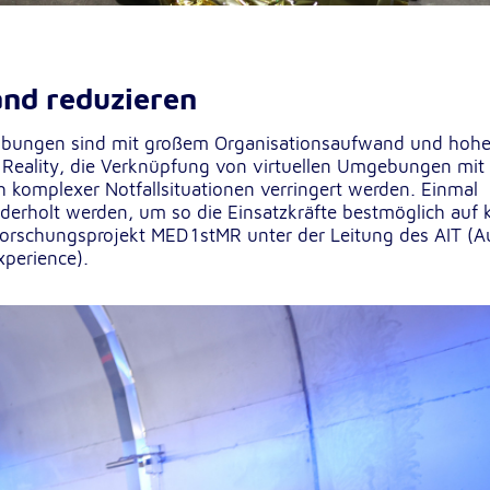
and reduzieren
rten
zübungen sind mit großem Organisationsaufwand und hoh
Reality, die Verknüpfung von virtuellen Umgebungen mit 
h komplexer Notfallsituationen verringert werden. Einmal
derholt werden, um so die Einsatzkräfte bestmöglich auf
s Forschungsprojekt MED1stMR unter der Leitung des AIT (A
xperience).