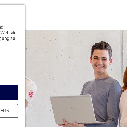
nd
 Website
ügung zu
HERN