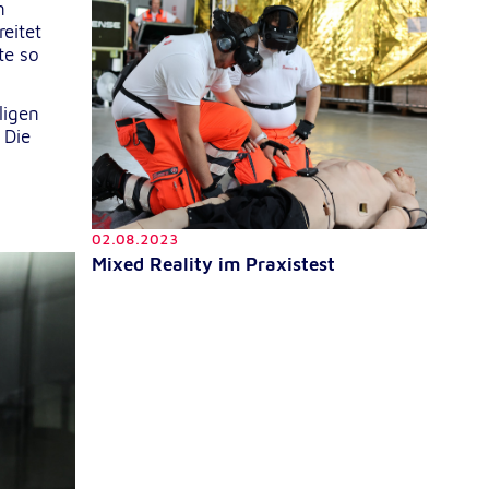
n
reitet
te so
ligen
 Die
02.08.2023
Mixed Reality im Praxistest