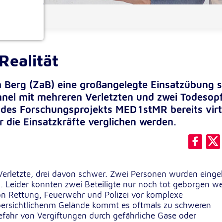
ionen
 Realität
Berg (ZaB) eine großangelegte Einsatzübung s
nnel mit mehreren Verletzten und zwei Todesop
des Forschungsprojekts MED1stMR bereits virt
ür die Einsatzkräfte verglichen werden.
e
le Verletzte, drei davon schwer. Zwei Personen wurden ein
 Leider konnten zwei Beteiligte nur noch tot geborgen w
 von Rettung, Feuerwehr und Polizei vor komplexe
übersichtlichenm Gelände kommt es oftmals zu schweren
fahr von Vergiftungen durch gefährliche Gase oder