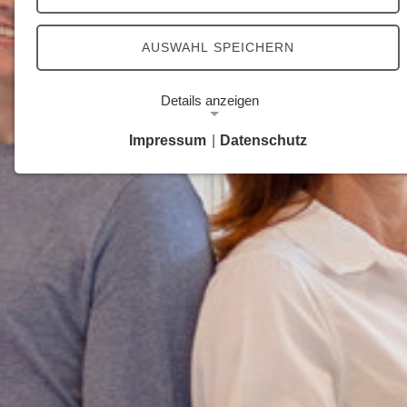
AUSWAHL SPEICHERN
Details anzeigen
Impressum
|
Datenschutz
Notwendige Cookies
Notwendige Cookies ermöglichen grundlegende
Funktionen und sind für die einwandfreie Funktion
der Website erforderlich.
Google Analytics Opt-Out-Cookie
Name:
gaOptout
Zweck:
Dieser Cookie speichert die gewählte
Einverständnisoption bezüglich Google Analytics
Opt-Out