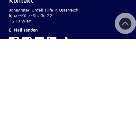
Kontakt
Johanniter-Unfall-Hilfe in Österreich
Ignaz-Köck-Straße 22
1210 Wien
E-Mail senden
interner Bereich
Wichtige Links
Kontakt
Aktuelles & Presse
Newsletter
Fotodownload
Impressum
AGB