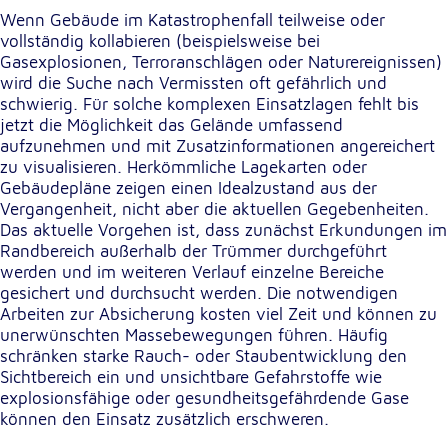
Wenn Gebäude im Katastrophenfall teilweise oder
vollständig kollabieren (beispielsweise bei
Externe Dienste
Gasexplosionen, Terroranschlägen oder Naturereignissen)
Um Inhalte von Videoplattformen und
wird die Suche nach Vermissten oft gefährlich und
Kartendiensten anzeigen zu können, werden von
schwierig. Für solche komplexen Einsatzlagen fehlt bis
diesen externen Diensten Cookies gesetzt.
jetzt die Möglichkeit das Gelände umfassend
aufzunehmen und mit Zusatzinformationen angereichert
zu visualisieren. Herkömmliche Lagekarten oder
YouTube
Gebäudepläne zeigen einen Idealzustand aus der
Vergangenheit, nicht aber die aktuellen Gegebenheiten.
Anbieter:
Das aktuelle Vorgehen ist, dass zunächst Erkundungen im
Google LLC
Randbereich außerhalb der Trümmer durchgeführt
Zweck:
werden und im weiteren Verlauf einzelne Bereiche
Einbinden und Anzeigen von Videos
gesichert und durchsucht werden. Die notwendigen
Arbeiten zur Absicherung kosten viel Zeit und können zu
unerwünschten Massebewegungen führen. Häufig
Google Maps
schränken starke Rauch- oder Staubentwicklung den
Sichtbereich ein und unsichtbare Gefahrstoffe wie
Name:
explosionsfähige oder gesundheitsgefährdende Gase
NID
können den Einsatz zusätzlich erschweren.