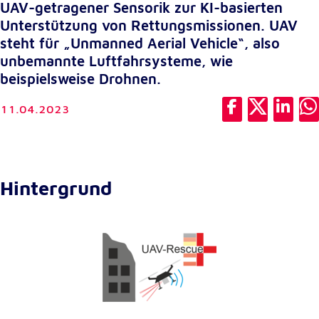
UAV-getragener Sensorik zur KI-basierten
unsere Besucher unsere Website nutzen.
Unterstützung von Rettungsmissionen. UAV
Google Analytics
steht für „Unmanned Aerial Vehicle“, also
unbemannte Luftfahrsysteme, wie
Name:
beispielsweise Drohnen.
_ga, _gid, _gac_gb_
11.04.2023
Anbieter:
Google LLC
Zweck:
Erhebung von Statistiken zur Website-Nutzung
Hintergrund
Cookie Laufzeit:
24 Stunden - 2 Jahre
Google Tag Manager
Anbieter:
Google LLC