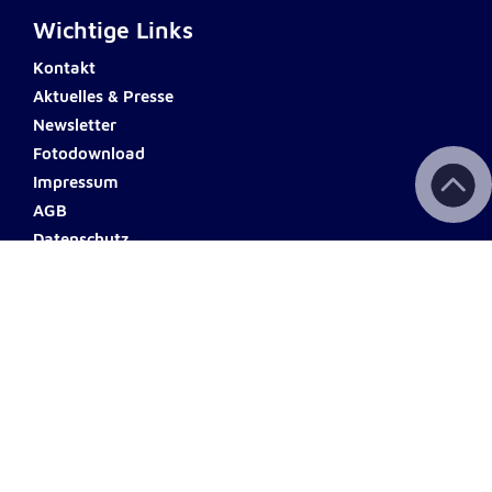
Wichtige Links
Kontakt
Aktuelles & Presse
Newsletter
Fotodownload
Impressum
AGB
Datenschutz
Barrierefreiheit
Haftungsausschluss
Teilnahmebedingungen
Spendenkonto
ERSTE BANK
Name: Johanniter Österreich
IBAN: AT60 2011 1000 0494
0555