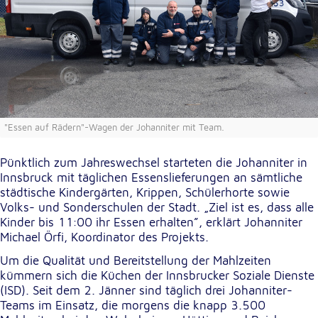
unsere Besucher unsere Website nutzen.
Google Analytics
Name:
_ga, _gid, _gac_gb_
Anbieter:
Google LLC
"Essen auf Rädern"-Wagen der Johanniter mit Team.
Zweck:
Pünktlich zum Jahreswechsel starteten die Johanniter in
Erhebung von Statistiken zur Website-Nutzung
Innsbruck mit täglichen Essenslieferungen an sämtliche
städtische Kindergärten, Krippen, Schülerhorte sowie
Cookie Laufzeit:
Volks- und Sonderschulen der Stadt. „Ziel ist es, dass alle
24 Stunden - 2 Jahre
Kinder bis 11:00 ihr Essen erhalten”, erklärt Johanniter
Michael Örfi, Koordinator des Projekts.
Google Tag Manager
Um die Qualität und Bereitstellung der Mahlzeiten
kümmern sich die Küchen der Innsbrucker Soziale Dienste
Anbieter:
(ISD). Seit dem 2. Jänner sind täglich drei Johanniter-
Google LLC
Teams im Einsatz, die morgens die knapp 3.500