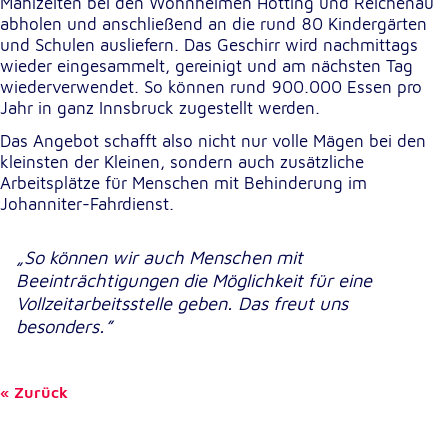
Mahlzeiten bei den Wohnheimen Hötting und Reichenau
abholen und anschließend an die rund 80 Kindergärten
und Schulen ausliefern. Das Geschirr wird nachmittags
Externe Dienste
wieder eingesammelt, gereinigt und am nächsten Tag
Um Inhalte von Videoplattformen und
wiederverwendet. So können rund 900.000 Essen pro
Kartendiensten anzeigen zu können, werden von
Jahr in ganz Innsbruck zugestellt werden.
diesen externen Diensten Cookies gesetzt.
Das Angebot schafft also nicht nur volle Mägen bei den
kleinsten der Kleinen, sondern auch zusätzliche
YouTube
Arbeitsplätze für Menschen mit Behinderung im
Johanniter-Fahrdienst.
Anbieter:
Google LLC
„So können wir auch Menschen mit
Zweck:
Beeinträchtigungen die Möglichkeit für eine
Einbinden und Anzeigen von Videos
Vollzeitarbeitsstelle geben. Das freut uns
besonders.”
Google Maps
Name:
Zurück
NID