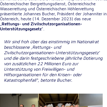
Österreichischer Bergrettungsdienst, Österreichische
Wasserrettung und Österreichischen Höhlenrettung
Externe Dienste
präsentierte Johannes Bucher, Präsident der Johanniter in
Österreich, heute (14. Dezember 2023) das neue
Um Inhalte von Videoplattformen und
„
Rettungs- und Zivilschutzorganisationen-
Kartendiensten anzeigen zu können, werden von
Unterstützungsgesetz
“.
diesen externen Diensten Cookies gesetzt.
YouTube
Wir sind froh über das einstimmig im Nationalrat
beschlossene ‚Rettungs- und
Anbieter:
Zivilschutzorganisationen-Unterstützungsgesetz‘
Google LLC
und die darin festgeschriebene jährliche Dotierung
von zusätzlichen 22 Millionen Euro zur
Zweck:
Unterstützung von Freiwilligen- und
Einbinden und Anzeigen von Videos
Hilfsorganisationen für den Krisen- oder
Katastrophenfall“, betonte Bucher.
Google Maps
Name:
NID