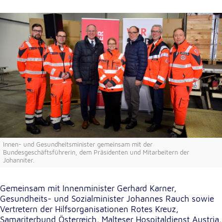
unsere Besucher unsere Website nutzen.
Google Analytics
Name:
_ga, _gid, _gac_gb_
Anbieter:
Google LLC
Zweck:
Erhebung von Statistiken zur Website-Nutzung
Cookie Laufzeit:
Innen- und Gesundheitsminister gemeinsam mit der
24 Stunden - 2 Jahre
Bundesgeschäftsführerin, dem Präsidenten und Mitarbeitern der
Johanniter.
Google Tag Manager
Gemeinsam mit Innenminister Gerhard Karner,
Gesundheits- und Sozialminister Johannes Rauch sowie
Anbieter:
Google LLC
Vertretern der Hilfsorganisationen Rotes Kreuz,
Samariterbund Österreich, Malteser Hospitaldienst Austria,