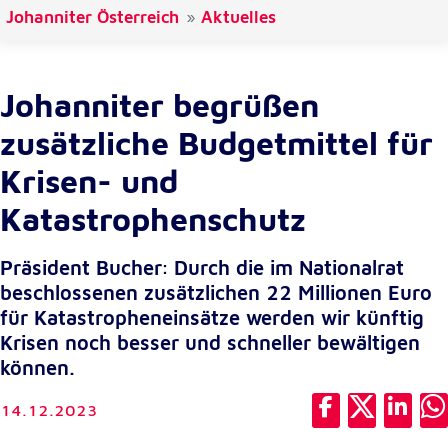
Johanniter Österreich
Aktuelles
Cookie Laufzeit:
1 Jahr
Johanniter begrüßen
Einverständnis-Cookie
zusätzliche Budgetmittel für
Name:
Krisen- und
cookie_consent
Katastrophenschutz
Zweck:
Dieser Cookie speichert die ausgewählten
Einverständnis-Optionen des Benutzers
Präsident Bucher: Durch die im Nationalrat
beschlossenen zusätzlichen 22 Millionen Euro
Cookie Laufzeit:
1 Jahr
für Katastropheneinsätze werden wir künftig
Krisen noch besser und schneller bewältigen
können.
Statistik
14.12.2023
Statistik Cookies erfassen Informationen anonym.
Diese Informationen helfen uns zu verstehen, wie