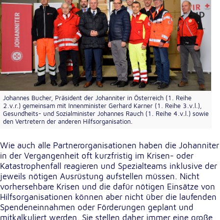
Anbieter:
Google LLC
Zweck:
Einbinden von interaktiven Google Karten
Cookie Laufzeit:
6 Monate
Johannes Bucher, Präsident der Johanniter in Österreich (1. Reihe
2.v.r.) gemeinsam mit Innenminister Gerhard Karner (1. Reihe 3.v.l.),
Gesundheits- und Sozialminister Johannes Rauch (1. Reihe 4.v.l.) sowie
den Vertretern der anderen Hilfsorganisation.
Wie auch alle Partnerorganisationen haben die Johanniter
in der Vergangenheit oft kurzfristig im Krisen- oder
Katastrophenfall reagieren und Spezialteams inklusive der
jeweils nötigen Ausrüstung aufstellen müssen. Nicht
vorhersehbare Krisen und die dafür nötigen Einsätze von
Hilfsorganisationen können aber nicht über die laufenden
Spendeneinnahmen oder Förderungen geplant und
mitkalkuliert werden. Sie stellen daher immer eine große