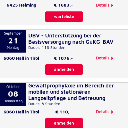
Details
6425 Haiming
€ 1683,-
Externe Dienste
warteliste
Um Inhalte von Videoplattformen und
Kartendiensten anzeigen zu können, werden von
September
diesen externen Diensten Cookies gesetzt.
UBV - Unterstützung bei der
21
Basisversorgung nach GuKG-BAV
Dauer: 118 Stunden
YouTube
Montag
Details
6060 Hall in Tirol
€ 1076,-
Anbieter:
Google Maps ist deaktiviert.
Google LLC
Zum Anzeigen bitte die Cookie-Einstellungen anpassen.
anmelden
Zweck:
Google Maps erlauben
Einbinden und Anzeigen von Videos
Gewaltprophylaxe im Bereich der
Oktober
mobilen und stationären
08
Langzeitpflege und Betreuung
Google Maps
Donnerstag
Dauer: 8 Stunden
Name:
Details
6060 Hall in Tirol
€ 110,-
Google Maps ist deaktiviert.
NID
Zum Anzeigen bitte die Cookie-Einstellungen anpassen.
anmelden
Ort