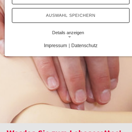
AUSWAHL SPEICHERN
Details anzeigen
Impressum
|
Datenschutz
Notwendige Cookies
Notwendige Cookies ermöglichen grundlegende
Funktionen und sind für die einwandfreie Funktion
der Website erforderlich.
Google Analytics Opt-Out-Cookie
Name:
gaOptout
Zweck:
Dieser Cookie speichert die gewählte
Einverständnisoption bezüglich Google Analytics
Opt-Out