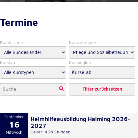
unsere Besucher unsere Website nutzen.
Google Analytics
Termine
Name:
_ga, _gid, _gac_gb_
Bundesland
Kurskategorie
Anbieter:
Google LLC
Kurstyp
Kursbeginn
Zweck:
Erhebung von Statistiken zur Website-Nutzung
Cookie Laufzeit:
Filter zurücksetzen
24 Stunden - 2 Jahre
Google Tag Manager
September
Heimhilfeausbildung Haiming 2026-
16
Anbieter:
2027
Google LLC
Dauer: 408 Stunden
Mittwoch