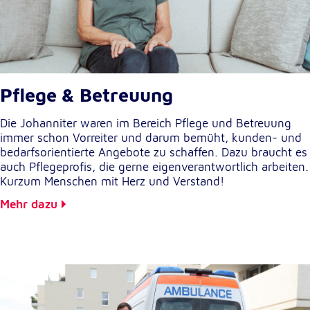
unsere Besucher unsere Website nutzen.
Google Analytics
Name:
_ga, _gid, _gac_gb_
Pflege & Betreuung
Anbieter:
Die Johanniter waren im Bereich Pflege und Betreuung
Google LLC
immer schon Vorreiter und darum bemüht, kunden- und
Zweck:
bedarfsorientierte Angebote zu schaffen. Dazu braucht es
Erhebung von Statistiken zur Website-Nutzung
auch Pflegeprofis, die gerne eigenverantwortlich arbeiten.
Kurzum Menschen mit Herz und Verstand!
Cookie Laufzeit:
Mehr dazu
24 Stunden - 2 Jahre
Google Tag Manager
Anbieter:
Google LLC