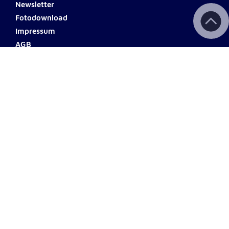
Newsletter
Fotodownload
Impressum
AGB
Datenschutz
Barrierefreiheit
Haftungsausschluss
Teilnahmebedingungen
Spendenkonto Niederösterreich