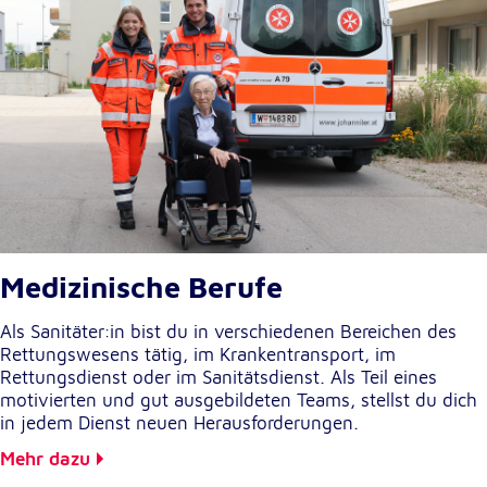
Externe Dienste
Um Inhalte von Videoplattformen und
Kartendiensten anzeigen zu können, werden von
diesen externen Diensten Cookies gesetzt.
YouTube
Anbieter:
Google LLC
Medizinische Berufe
Zweck:
Einbinden und Anzeigen von Videos
Als Sanitäter:in bist du in verschiedenen Bereichen des
Rettungswesens tätig, im Krankentransport, im
Rettungsdienst oder im Sanitätsdienst. Als Teil eines
Google Maps
motivierten und gut ausgebildeten Teams, stellst du dich
in jedem Dienst neuen Herausforderungen.
Name:
NID
Mehr dazu