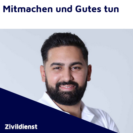
Mitmachen und Gutes tun
Externe Dienste
Um Inhalte von Videoplattformen und
Kartendiensten anzeigen zu können, werden von
diesen externen Diensten Cookies gesetzt.
YouTube
Anbieter:
Google LLC
Zweck:
Einbinden und Anzeigen von Videos
Google Maps
Name:
NID
Zivildienst