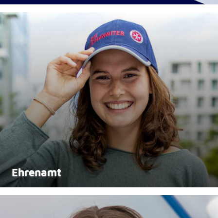
Anbieter:
Google LLC
Zweck:
Einbinden von interaktiven Google Karten
Cookie Laufzeit:
6 Monate
Ehrenamt