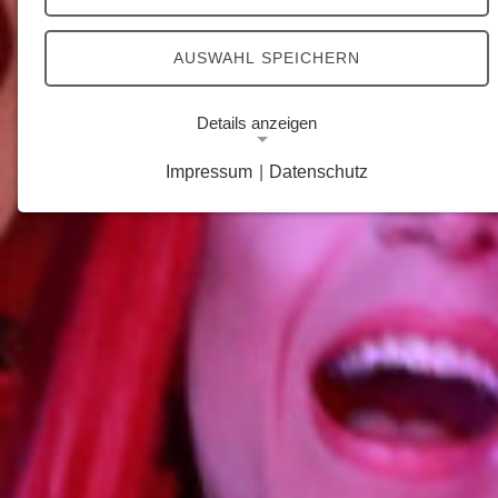
AUSWAHL SPEICHERN
Details anzeigen
Impressum
|
Datenschutz
Notwendige Cookies
Notwendige Cookies ermöglichen grundlegende
Funktionen und sind für die einwandfreie Funktion
der Website erforderlich.
Google Analytics Opt-Out-Cookie
Name:
gaOptout
Zweck:
Dieser Cookie speichert die gewählte
Einverständnisoption bezüglich Google Analytics
Opt-Out