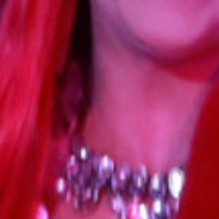
Cookie Laufzeit:
1 Jahr
Einverständnis-Cookie
Name:
cookie_consent
Zweck:
Dieser Cookie speichert die ausgewählten
Einverständnis-Optionen des Benutzers
Cookie Laufzeit:
1 Jahr
Statistik
Statistik Cookies erfassen Informationen anonym.
Diese Informationen helfen uns zu verstehen, wie