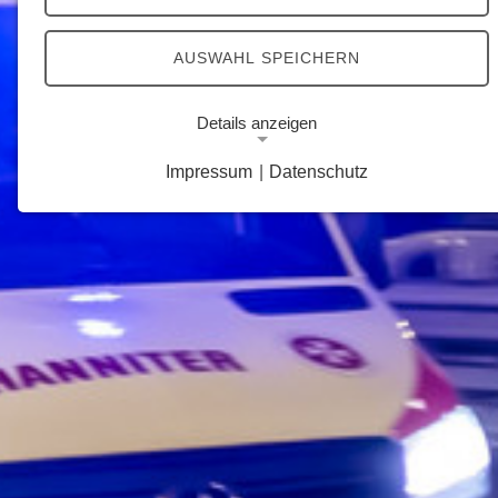
AUSWAHL SPEICHERN
Details anzeigen
Impressum
|
Datenschutz
Notwendige Cookies
Notwendige Cookies ermöglichen grundlegende
Funktionen und sind für die einwandfreie Funktion
der Website erforderlich.
Google Analytics Opt-Out-Cookie
Name:
gaOptout
Zweck:
Dieser Cookie speichert die gewählte
Einverständnisoption bezüglich Google Analytics
Opt-Out