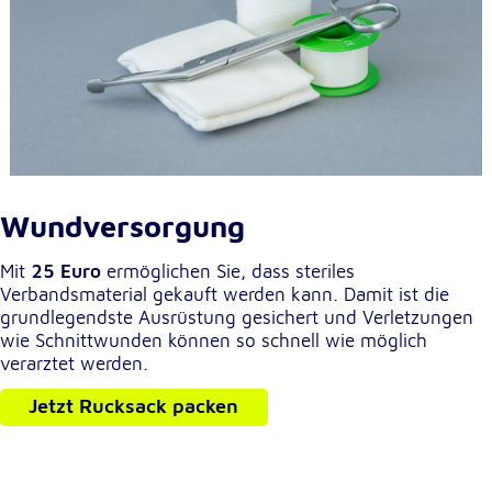
Externe Dienste
Um Inhalte von Videoplattformen und
Kartendiensten anzeigen zu können, werden von
diesen externen Diensten Cookies gesetzt.
YouTube
Wundversorgung
Anbieter:
Google LLC
Mit
25 Euro
ermöglichen Sie, dass steriles
Verbandsmaterial gekauft werden kann. Damit ist die
Zweck:
grundlegendste Ausrüstung gesichert und Verletzungen
Einbinden und Anzeigen von Videos
wie Schnittwunden können so schnell wie möglich
verarztet werden.
Google Maps
Jetzt Rucksack packen
Name:
NID