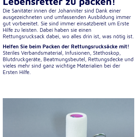
Lebensretter zu packen!
unsere Besucher unsere Website nutzen.
Die Sanitäter:innen der Johanniter sind Dank einer
ausgezeichneten und umfassenden Ausbildung immer
Google Analytics
gut vorbereitet. Sie sind immer einsatzbereit um Erste
Hilfe zu leisten. Dabei haben sie einen
Name:
Rettungsrucksack dabei, wo alles drin ist, was nötig ist.
_ga, _gid, _gac_gb_
Helfen Sie beim Packen der Rettungsrucksäcke mit!
Anbieter:
Steriles Verbandsmaterial, Infusionen, Stethoskop,
Google LLC
Blutdruckgeräte, Beatmungsbeutel, Rettungsdecke und
vieles mehr sind ganz wichtige Materialien bei der
Zweck:
Ersten Hilfe.
Erhebung von Statistiken zur Website-Nutzung
Cookie Laufzeit:
24 Stunden - 2 Jahre
Google Tag Manager
Anbieter:
Google LLC