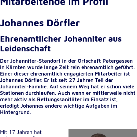
Mitarbeitende im Profil
Cookie Laufzeit:
1 Jahr
Johannes Dörfler
Einverständnis-Cookie
Ehrenamtlicher Johanniter aus
Leidenschaft
Name:
cookie_consent
Der Johanniter-Standort in der Ortschaft Patergassen
Zweck:
in Kärnten wurde lange Zeit rein ehrenamtlich geführt.
Dieser Cookie speichert die ausgewählten
Einer dieser ehrenamtlich engagierten Mitarbeiter ist
Einverständnis-Optionen des Benutzers
Johannes Dörfler. Er ist seit 27 Jahren Teil der
Johanniter-Familie. Auf seinem Weg hat er schon viele
Cookie Laufzeit:
Stationen durchlaufen. Auch wenn er mittlerweile nicht
1 Jahr
mehr aktiv als Rettungssanitäter im Einsatz ist,
erledigt Johannes andere wichtige Aufgaben im
Hintergrund.
Statistik
Statistik Cookies erfassen Informationen anonym.
Mit 17 Jahren hat
Diese Informationen helfen uns zu verstehen, wie