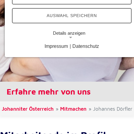
AUSWAHL SPEICHERN
Details anzeigen
Impressum
|
Datenschutz
Notwendige Cookies
Notwendige Cookies ermöglichen grundlegende
Funktionen und sind für die einwandfreie Funktion
der Website erforderlich.
Google Analytics Opt-Out-Cookie
Erfahre mehr von uns
Name:
gaOptout
Johanniter Österreich
Mitmachen
Johannes Dörfler
Zweck:
Dieser Cookie speichert die gewählte
Einverständnisoption bezüglich Google Analytics
Opt-Out