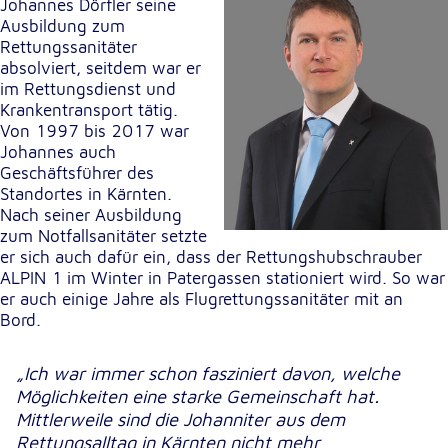
Johannes Dörfler seine
unsere Besucher unsere Website nutzen.
Ausbildung zum
Rettungssanitäter
Google Analytics
absolviert, seitdem war er
im Rettungsdienst und
Name:
Krankentransport tätig.
_ga, _gid, _gac_gb_
Von 1997 bis 2017 war
Johannes auch
Anbieter:
Geschäftsführer des
Google LLC
Standortes in Kärnten.
Nach seiner Ausbildung
Zweck:
zum Notfallsanitäter setzte
Erhebung von Statistiken zur Website-Nutzung
er sich auch dafür ein, dass der Rettungshubschrauber
ALPIN 1 im Winter in Patergassen stationiert wird. So war
Cookie Laufzeit:
er auch einige Jahre als Flugrettungssanitäter mit an
24 Stunden - 2 Jahre
Bord.
Google Tag Manager
„Ich war immer schon fasziniert davon, welche
Möglichkeiten eine starke Gemeinschaft hat.
Anbieter:
Mittlerweile sind die Johanniter aus dem
Google LLC
Rettungsalltag in Kärnten nicht mehr