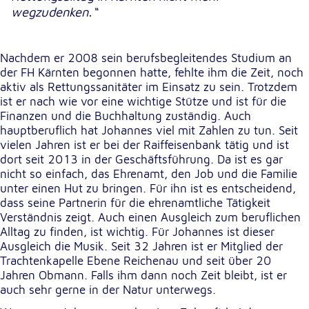
wegzudenken.“
Externe Dienste
Um Inhalte von Videoplattformen und
Nachdem er 2008 sein berufsbegleitendes Studium an
Kartendiensten anzeigen zu können, werden von
der FH Kärnten begonnen hatte, fehlte ihm die Zeit, noch
diesen externen Diensten Cookies gesetzt.
aktiv als Rettungssanitäter im Einsatz zu sein. Trotzdem
ist er nach wie vor eine wichtige Stütze und ist für die
Finanzen und die Buchhaltung zuständig. Auch
YouTube
hauptberuflich hat Johannes viel mit Zahlen zu tun. Seit
vielen Jahren ist er bei der Raiffeisenbank tätig und ist
Anbieter:
dort seit 2013 in der Geschäftsführung. Da ist es gar
Google LLC
nicht so einfach, das Ehrenamt, den Job und die Familie
Zweck:
unter einen Hut zu bringen. Für ihn ist es entscheidend,
Einbinden und Anzeigen von Videos
dass seine Partnerin für die ehrenamtliche Tätigkeit
Verständnis zeigt. Auch einen Ausgleich zum beruflichen
Alltag zu finden, ist wichtig. Für Johannes ist dieser
Google Maps
Ausgleich die Musik. Seit 32 Jahren ist er Mitglied der
Trachtenkapelle Ebene Reichenau und seit über 20
Name:
Jahren Obmann. Falls ihm dann noch Zeit bleibt, ist er
NID
auch sehr gerne in der Natur unterwegs.