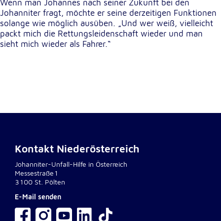
Anbieter:
Wenn man Johannes nach seiner Zukunft bei den
Google LLC
Johanniter fragt, möchte er seine derzeitigen Funktionen
solange wie möglich ausüben. „Und wer weiß, vielleicht
Zweck:
packt mich die Rettungsleidenschaft wieder und man
Einbinden von interaktiven Google Karten
sieht mich wieder als Fahrer.“
Cookie Laufzeit:
6 Monate
Kontakt Niederösterreich
Johanniter-Unfall-Hilfe in Österreich
Messestraße1
3100 St. Pölten
E-Mail senden