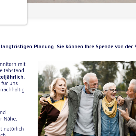
 helfen
ionen
 langfristigen Planung. Sie können Ihre Spende von der 
nnitern mit
Zeitabstand
teljährlich
,
 für uns
e
 nachhaltig
und
er Nähe.
t natürlich
ich.