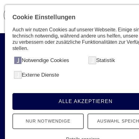
Cookie Einstellungen
Auch wir nutzen Cookies auf unserer Webseite. Einige si
technisch notwendig, während andere uns helfen, unsere
zu verbessern oder zusätzliche Funktionalitäten zur Verf
stellen.
Notwendige Cookies
Statistik
Ihre Unterstützung zählt!
Externe Dienste
Mit einer Spende oder
Fördermitgliedschaft die Arbeit der
Johanniter unterstützen und Menschen
ALLE AKZEPTIEREN
helfen.
NUR NOTWENDIGE
AUSWAHL SPEIC