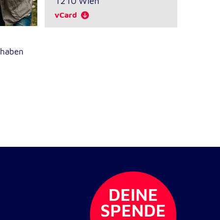
1210
Wien
vCard
 haben