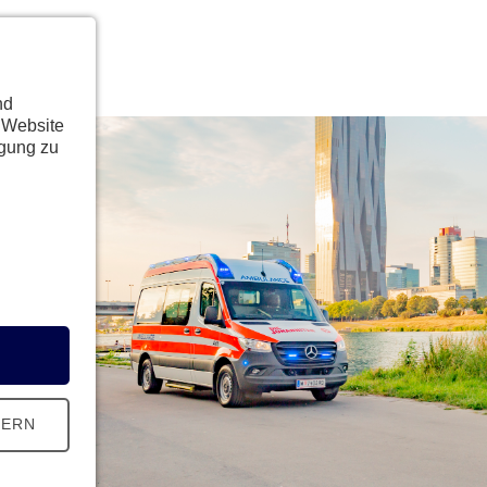
nd
 Website
ügung zu
HERN