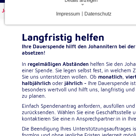
Details anzeigen
Johanniter Österreich
Spenden & Helfen
Langfristig
Impressum
|
Datenschutz
Notwendige Cookies
Notwendige Cookies ermöglichen grundlegende Funkt
und sind für die einwandfreie Funktion der Website
Langfristig helfen
erforderlich.
Ihre Dauerspende hilft den Johannitern bei der
absetzen!
Google Analytics Opt-Out-Cookie
In
regelmäßigen Abständen
helfen Sie den Joha
gaOptout
Name:
einer Spende. Sie legen selbst fest, in welchem 
Sie uns unterstützen wollen. Ob
monatlich
,
vier
Dieser Cookie speichert die gewählte
Zweck:
halbjährlich
oder
jährlich -
Ihre Dauerspende ist
Einverständnisoption bezüglich Googl
Analytics Opt-Out
besonders wertvoll und hilft uns, langfristig und
zu planen.
1 Jahr
Cookie Laufzeit:
Einfach Spendenantrag anfordern, ausfüllen und
zurücksenden. Wählen Sie eine Geschäftsstelle 
Einverständnis-Cookie
kontaktieren Sie eine:n Ansprechpartner:in in Ihr
Die Beendigung Ihres Unterstützungsauftrages is
cookie_consent
Name:
formlos und ohne jegliche Fristen jederzeit mögl