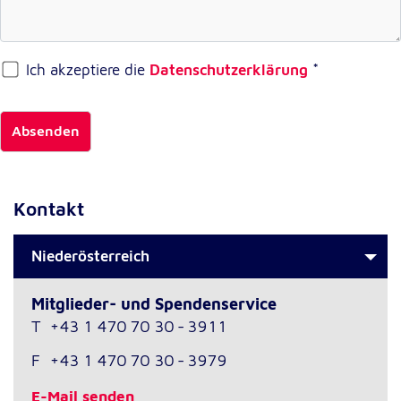
Externe Dienste
Ich akzeptiere die
Datenschutzerklärung
*
Um Inhalte von Videoplattformen und
Kartendiensten anzeigen zu können, werden von
diesen externen Diensten Cookies gesetzt.
Absenden
YouTube
Anbieter:
Google LLC
Kontakt
Zweck:
Niederösterreich
Einbinden und Anzeigen von Videos
Mitglieder- und Spendenservice
Google Maps
T
+43 1 470 70 30 - 3911
Name:
F
+43 1 470 70 30 - 3979
NID
E-Mail senden