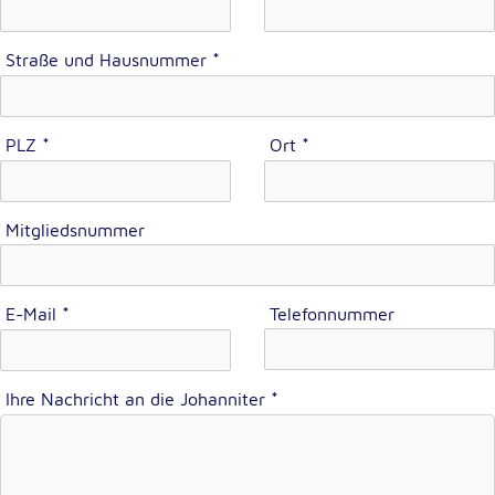
unsere Besucher unsere Website nutzen.
Straße und Hausnummer
*
Google Analytics
Name:
_ga, _gid, _gac_gb_
PLZ
*
Ort
*
Anbieter:
Google LLC
Mitgliedsnummer
Zweck:
Erhebung von Statistiken zur Website-Nutzung
Cookie Laufzeit:
E-Mail
*
Telefonnummer
24 Stunden - 2 Jahre
Google Tag Manager
Ihre Nachricht an die Johanniter
*
Anbieter:
Google LLC