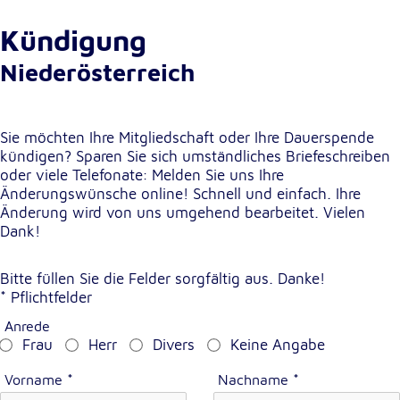
Cookie Laufzeit:
Kündigung
1 Jahr
Niederösterreich
Einverständnis-Cookie
Sie möchten Ihre Mitgliedschaft oder Ihre Dauerspende
Name:
kündigen? Sparen Sie sich umständliches Briefeschreiben
cookie_consent
oder viele Telefonate: Melden Sie uns Ihre
Zweck:
Änderungswünsche online! Schnell und einfach. Ihre
Dieser Cookie speichert die ausgewählten
Änderung wird von uns umgehend bearbeitet. Vielen
Einverständnis-Optionen des Benutzers
Dank!
Cookie Laufzeit:
Bitte füllen Sie die Felder sorgfältig aus. Danke!
1 Jahr
* Pflichtfelder
Anrede
Frau
Herr
Divers
Keine Angabe
Statistik
Statistik Cookies erfassen Informationen anonym.
Vorname
*
Nachname
*
Diese Informationen helfen uns zu verstehen, wie