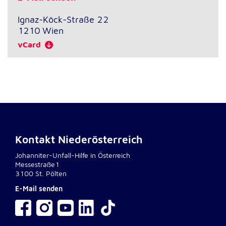
Anbieter:
Google LLC
Ignaz-Köck-Straße 22
1210
Wien
Zweck:
Einbinden von interaktiven Google Karten
vCard
Cookie Laufzeit:
6 Monate
Kontakt Niederösterreich
Johanniter-Unfall-Hilfe in Österreich
Messestraße1
3100 St. Pölten
E-Mail senden