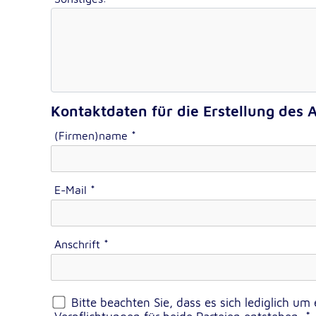
Google Tag Manager
Google LLC
Anbieter:
Kontaktdaten für die Erstellung des 
Externe Dienste
(Firmen)name
*
Um Inhalte von Videoplattformen und Kartendiensten
anzeigen zu können, werden von diesen externen Dien
Cookies gesetzt.
E-Mail
*
YouTube
Google LLC
Anbieter:
Anschrift
*
Einbinden und Anzeigen von Videos
Zweck:
Bitte beachten Sie, dass es sich lediglich um
Google Maps