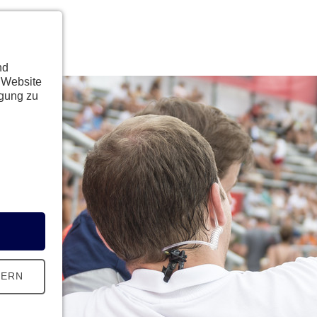
nd
 Website
ügung zu
HERN