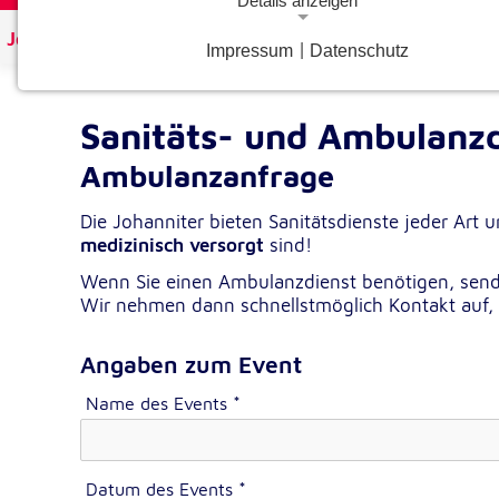
Details anzeigen
Johanniter Österreich
Hilfe & Angebote
Sanitäts- 
Impressum
|
Datenschutz
Notwendige Cookies
Notwendige Cookies ermöglichen grundlegende Funkt
und sind für die einwandfreie Funktion der Website
Sanitäts- und Ambulanz
erforderlich.
Ambulanzanfrage
Google Analytics Opt-Out-Cookie
Die Johanniter bieten Sanitätsdienste jeder Art
gaOptout
Name:
medizinisch versorgt
sind!
Wenn Sie einen Ambulanzdienst benötigen, sende
Dieser Cookie speichert die gewählte
Zweck:
Wir nehmen dann schnellstmöglich Kontakt auf, 
Einverständnisoption bezüglich Googl
Analytics Opt-Out
Angaben zum Event
1 Jahr
Cookie Laufzeit:
Name des Events
*
Einverständnis-Cookie
cookie_consent
Name:
Datum des Events
*