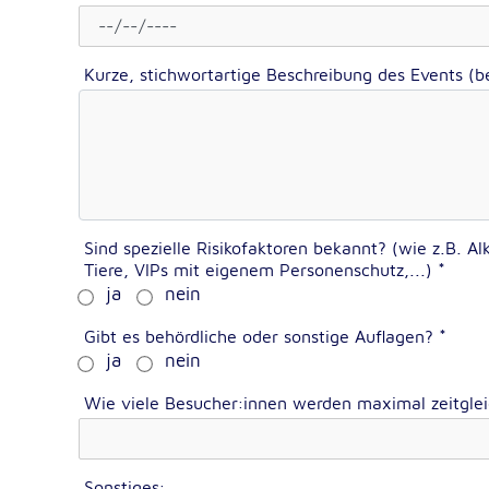
Dieser Cookie speichert die ausgewäh
Zweck:
Einverständnis-Optionen des Benutze
Kurze, stichwortartige Beschreibung des Events (
1 Jahr
Cookie Laufzeit:
Statistik
Statistik Cookies erfassen Informationen anonym. Dies
Informationen helfen uns zu verstehen, wie unsere Bes
unsere Website nutzen.
Sind spezielle Risikofaktoren bekannt? (wie z.B. A
Tiere, VIPs mit eigenem Personenschutz,...)
*
ja
nein
Google Analytics
Gibt es behördliche oder sonstige Auflagen?
*
_ga, _gid, _gac_gb_
Name:
ja
nein
Google LLC
Anbieter:
Wie viele Besucher:innen werden maximal zeitgle
Erhebung von Statistiken zur Website
Zweck:
Nutzung
24 Stunden - 2 Jahre
Cookie Laufzeit:
Sonstiges: