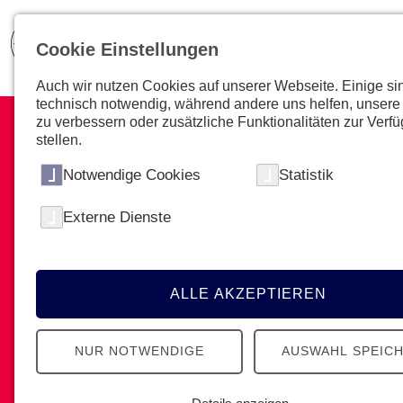
Cookie Einstellungen
Auch wir nutzen Cookies auf unserer Webseite. Einige si
technisch notwendig, während andere uns helfen, unsere
zu verbessern oder zusätzliche Funktionalitäten zur Verf
stellen.
Notwendige Cookies
Statistik
Bei Events im Einsatz
Externe Dienste
Vom Maturaball bis zur Fanmeile und der
Sportveranstaltung - wir sorgen für die
ALLE AKZEPTIEREN
medizinische Versorgung!
NUR NOTWENDIGE
AUSWAHL SPEIC