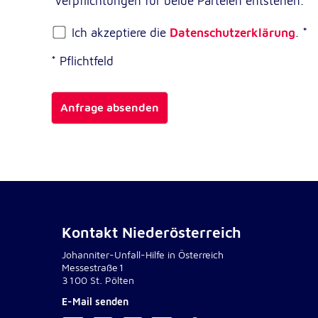
Verpflichtungen für beide Parteien entstehen.
*
NID
Name:
Ich akzeptiere die
Datenschutzerklärung
.
*
Google LLC
Anbieter:
* Pflichtfeld
Einbinden von interaktiven Google Ka
Zweck:
6 Monate
Cookie Laufzeit:
Anfrage absenden
Kontakt Niederösterreich
Johanniter-Unfall-Hilfe in Österreich
Messestraße1
3100 St. Pölten
E-Mail senden