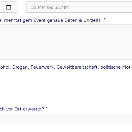
lten
rs
bei mehrtätigem Event genaue Daten & Uhrzeit):
*
e
ucher
lkohol, Drogen, Feuerwerk, Gewaltbereitschaft, politische Moti
ich vor Ort erwartet?
*
-