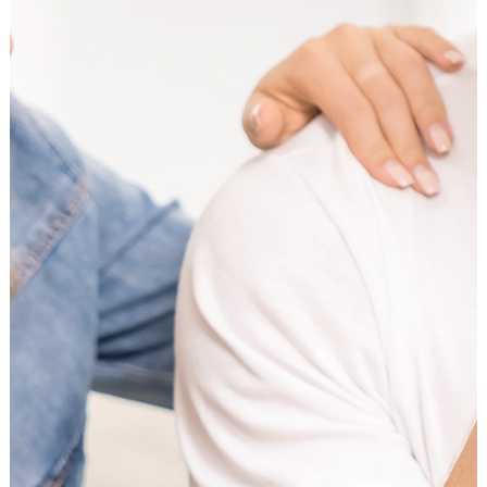
Externe Dienste
Um Inhalte von Videoplattformen und
Kartendiensten anzeigen zu können, werden von
diesen externen Diensten Cookies gesetzt.
YouTube
Anbieter:
Google LLC
Zweck:
Einbinden und Anzeigen von Videos
Google Maps
Name:
NID