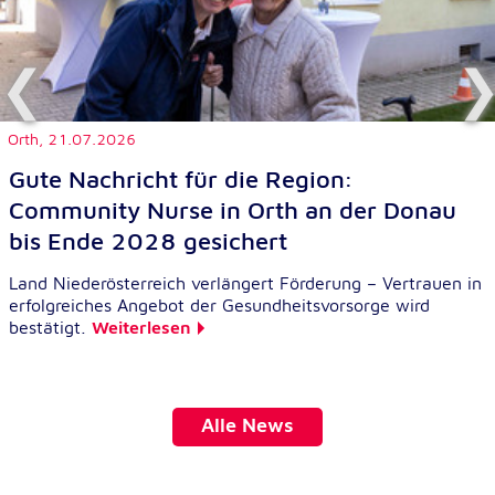
Cookie Laufzeit:
1 Jahr
Einverständnis-Cookie
Orth,
21.07.2026
Name:
Gute Nachricht für die Region:
cookie_consent
Community Nurse in Orth an der Donau
Zweck:
bis Ende 2028 gesichert
Dieser Cookie speichert die ausgewählten
Einverständnis-Optionen des Benutzers
Land Niederösterreich verlängert Förderung – Vertrauen in
erfolgreiches Angebot der Gesundheitsvorsorge wird
Cookie Laufzeit:
bestätigt.
Weiterlesen
1 Jahr
Alle News
Statistik
Statistik Cookies erfassen Informationen anonym.
Diese Informationen helfen uns zu verstehen, wie