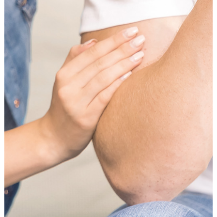
Anbieter:
Google LLC
Zweck:
Einbinden von interaktiven Google Karten
Cookie Laufzeit:
6 Monate