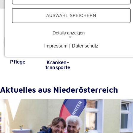
AUSWAHL SPEICHERN
Details anzeigen
Impressum
|
Datenschutz
Notwendige Cookies
Notwendige Cookies ermöglichen grundlegende
Pflege
Kranken-
Funktionen und sind für die einwandfreie Funktion
transporte
der Website erforderlich.
Google Analytics Opt-Out-Cookie
Aktuelles aus Niederösterreich
Name:
gaOptout
Zweck:
Dieser Cookie speichert die gewählte
Einverständnisoption bezüglich Google Analytics
Opt-Out