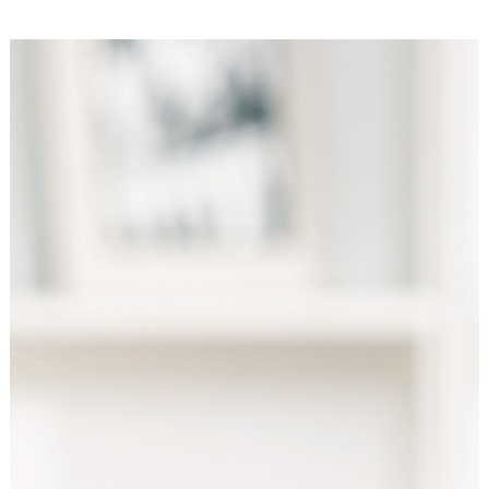
unsere Besucher unsere Website nutzen.
Google Analytics
Name:
_ga, _gid, _gac_gb_
Anbieter:
Google LLC
Zweck:
Erhebung von Statistiken zur Website-Nutzung
Cookie Laufzeit:
24 Stunden - 2 Jahre
Google Tag Manager
Anbieter:
Google LLC