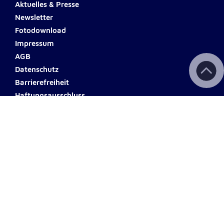
Aktuelles & Presse
Newsletter
Fotodownload
Impressum
AGB
Datenschutz
Barrierefreiheit
Haftungsausschluss
Teilnahmebedingungen
Spendenkonto
Wien
ERSTE BANK
Name: Johanniter Wien
IBAN: AT60 2011 1000 0494
0555