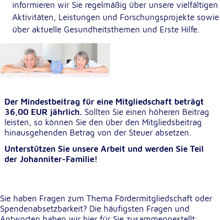
informieren wir Sie regelmäßig über unsere vielfältigen
Aktivitäten, Leistungen und Forschungsprojekte sowie
Externe Dienste
über aktuelle Gesundheitsthemen und Erste Hilfe.
Um Inhalte von Videoplattformen und
Kartendiensten anzeigen zu können, werden von
diesen externen Diensten Cookies gesetzt.
YouTube
Der Mindestbeitrag für eine Mitgliedschaft beträgt
Anbieter:
36,00 EUR jährlich.
Sollten Sie einen höheren Beitrag
Google LLC
leisten, so können Sie den über den Mitgliedsbeitrag
hinausgehenden Betrag von der Steuer absetzen.
Zweck:
Einbinden und Anzeigen von Videos
Unterstützen Sie unsere Arbeit und werden Sie Teil
der Johanniter-Familie!
Google Maps
Name:
Sie haben Fragen zum Thema Fördermitgliedschaft oder
NID
Spendenabsetzbarkeit? Die häufigsten Fragen und
Antworten haben wir hier für Sie zusammengestellt: