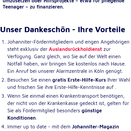
umzusetzen oder Hilfsprojekte – etwa für pflegende
unsere Besucher unsere Website nutzen.
Teenager – zu finanzieren.
Google Analytics
Unser Dankeschön - Ihre Vorteile
Name:
_ga, _gid, _gac_gb_
Johanniter-Fördermitgliedern und engen Angehörigen
Anbieter:
steht exklusiv der
Auslandsrückholdienst
zur
Google LLC
Verfügung. Ganz gleich, wo Sie auf der Welt einen
Notfall haben, wir bringen Sie kostenlos nach Hause.
Zweck:
Erhebung von Statistiken zur Website-Nutzung
Ein Anruf bei unserer Alarmzentrale in Köln genügt.
Besuchen Sie einen
gratis Erste-Hilfe-Kurs
Ihrer Wahl
Cookie Laufzeit:
und frischen Sie ihre Erste-Hilfe-Kenntnisse auf .
24 Stunden - 2 Jahre
Wenn Sie einmal einen Krankentransport benötigen,
der nicht von der Krankenkasse gedeckt ist, gelten für
Google Tag Manager
Sie als Fördermitglied besonders
günstige
Anbieter:
Konditionen
.
Google LLC
Immer up to date - mit dem
Johanniter-Magazin