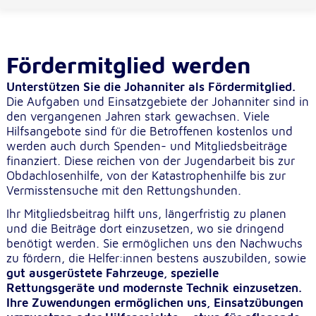
Cookie Laufzeit:
1 Jahr
Fördermitglied werden
Einverständnis-Cookie
Unterstützen Sie die Johanniter als Fördermitglied.
Die Aufgaben und Einsatzgebiete der Johanniter sind in
Name:
den vergangenen Jahren stark gewachsen. Viele
cookie_consent
Hilfsangebote sind für die Betroffenen kostenlos und
werden auch durch Spenden- und Mitgliedsbeiträge
Zweck:
finanziert. Diese reichen von der Jugendarbeit bis zur
Dieser Cookie speichert die ausgewählten
Obdachlosenhilfe, von der Katastrophenhilfe bis zur
Einverständnis-Optionen des Benutzers
Vermisstensuche mit den Rettungshunden.
Cookie Laufzeit:
Ihr Mitgliedsbeitrag hilft uns, längerfristig zu planen
1 Jahr
und die Beiträge dort einzusetzen, wo sie dringend
benötigt werden. Sie ermöglichen uns den Nachwuchs
zu fördern, die Helfer:innen bestens auszubilden, sowie
gut ausgerüstete Fahrzeuge, spezielle
Statistik
Rettungsgeräte und modernste Technik einzusetzen.
Statistik Cookies erfassen Informationen anonym.
Ihre Zuwendungen ermöglichen uns, Einsatzübungen
Diese Informationen helfen uns zu verstehen, wie