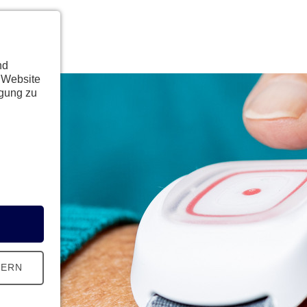
nd
 Website
ügung zu
HERN