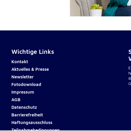
lten
rs
Wichtige Links
e
ucher
Kontakt
E
Aktuelles & Presse
N
Newsletter
I
0
Fotodownload
Impressum
AGB
Datenschutz
-
Barrierefreiheit
Haftungsausschluss
Teilnahmebedingungen