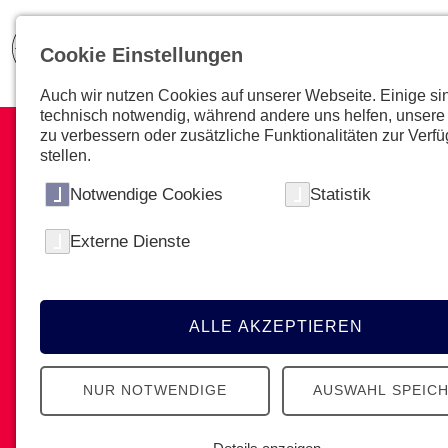
Cookie Einstellungen
Auch wir nutzen Cookies auf unserer Webseite. Einige si
technisch notwendig, während andere uns helfen, unsere
zu verbessern oder zusätzliche Funktionalitäten zur Verf
stellen.
Notwendige Cookies
Statistik
Selbstständig sein und
Externe Dienste
bleiben
Wir helfen Ihnen im zunehmenden Alter
Ihre Selbstständigkeit im Alltag zu
ALLE AKZEPTIEREN
bewahren.
NUR NOTWENDIGE
AUSWAHL SPEIC