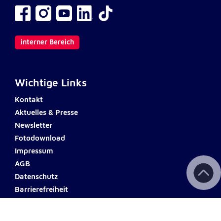
Anbieter:
Google LLC
Zweck:
Einbinden von interaktiven Google Karten
interner Bereich
Cookie Laufzeit:
6 Monate
Wichtige Links
Kontakt
Aktuelles & Presse
Newsletter
Fotodownload
Impressum
AGB
Datenschutz
Barrierefreiheit
Haftungsausschluss
Teilnahmebedingungen