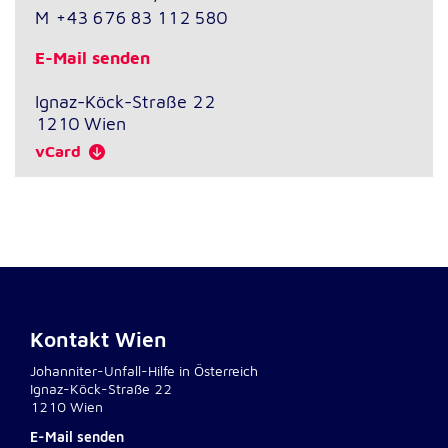
M
+43 676 83 112 580
Externe Dienste
E-Mail senden
Um Inhalte von Videoplattformen und
Ignaz-Köck-Straße 22
Kartendiensten anzeigen zu können, werden von
diesen externen Diensten Cookies gesetzt.
1210
Wien
vCard
YouTube
Anbieter:
Google LLC
Zweck:
Einbinden und Anzeigen von Videos
Kontakt Wien
Google Maps
Johanniter-Unfall-Hilfe in Österreich
Ignaz-Köck-Straße 22
Name:
1210 Wien
NID
E-Mail senden