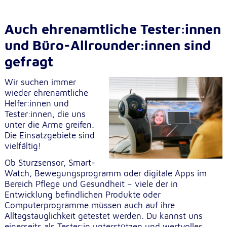
Cookie Laufzeit:
Auch ehrenamtliche Tester:innen
1 Jahr
und Büro-Allrounder:innen sind
Einverständnis-Cookie
gefragt
Name:
Wir suchen immer
cookie_consent
wieder ehrenamtliche
Helfer:innen und
Zweck:
Tester:innen, die uns
Dieser Cookie speichert die ausgewählten
unter die Arme greifen.
Einverständnis-Optionen des Benutzers
Die Einsatzgebiete sind
vielfältig!
Cookie Laufzeit:
1 Jahr
Ob Sturzsensor, Smart-
Watch, Bewegungsprogramm oder digitale Apps im
Bereich Pflege und Gesundheit – viele der in
Entwicklung befindlichen Produkte oder
Statistik
Computerprogramme müssen auch auf ihre
Statistik Cookies erfassen Informationen anonym.
Alltagstauglichkeit getestet werden. Du kannst uns
Diese Informationen helfen uns zu verstehen, wie
einerseits als Tester:in unterstützen und wertvolles