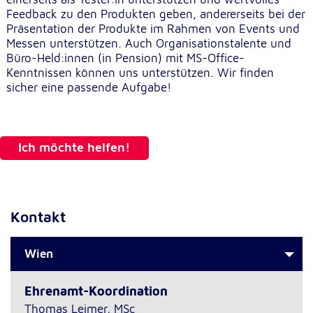
unsere Besucher unsere Website nutzen.
Feedback zu den Produkten geben, andererseits bei der
Präsentation der Produkte im Rahmen von Events und
Google Analytics
Messen unterstützen. Auch Organisationstalente und
Büro-Held:innen (in Pension) mit MS-Office-
Name:
Kenntnissen können uns unterstützen. Wir finden
_ga, _gid, _gac_gb_
sicher eine passende Aufgabe!
Anbieter:
Google LLC
Ich möchte helfen!
Zweck:
Erhebung von Statistiken zur Website-Nutzung
Cookie Laufzeit:
24 Stunden - 2 Jahre
Kontakt
Google Tag Manager
Wien
Anbieter:
Ehrenamt-Koordination
Google LLC
Thomas Leimer, MSc