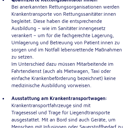
Bei anerkannten Rettungsorganisationen werden
Krankentransporte von Rettungssanitäter:innen
Externe Dienste
begleitet. Diese haben die entsprechende
Um Inhalte von Videoplattformen und
Ausbildung – wie im Sanitäter:innengesetz
Kartendiensten anzeigen zu können, werden von
diesen externen Diensten Cookies gesetzt.
verankert – um für die fachgerechte Lagerung,
Umlagerung und Betreuung von Patient:innen zu
YouTube
sorgen und im Notfall lebensrettende Maßnahmen
zu setzen.
Anbieter:
Im Unterschied dazu müssen Mitarbeitende im
Google LLC
Fahrtendienst (auch als Mietwagen, Taxi oder
Zweck:
einfache Krankenbeförderung bezeichnet) keine
Einbinden und Anzeigen von Videos
medizinische Ausbildung vorweisen.
Ausstattung am Krankentransportwagen:
Google Maps
Krankentransportfahrzeuge sind mit
Name:
Tragesessel und Trage für Liegendtransporte
NID
ausgestattet. Mit an Bord sind auch Geräte, um
Menschen mit Infusionen oder Sauerstoffbedarf zu