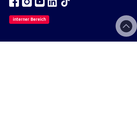
interner Bereich
Wichtige Links
Kontakt
Aktuelles & Presse
Newsletter
Fotodownload
Impressum
AGB
Datenschutz
Barrierefreiheit
Haftungsausschluss
Teilnahmebedingungen