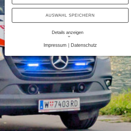
AUSWAHL SPEICHERN
Details anzeigen
Impressum
|
Datenschutz
Notwendige Cookies
Notwendige Cookies ermöglichen grundlegende
Funktionen und sind für die einwandfreie Funktion
der Website erforderlich.
Google Analytics Opt-Out-Cookie
Name:
gaOptout
Zweck:
Dieser Cookie speichert die gewählte
Einverständnisoption bezüglich Google Analytics
Opt-Out