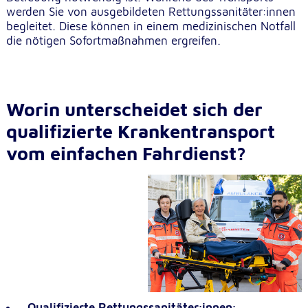
unsere Besucher unsere Website nutzen.
werden Sie von ausgebildeten Rettungssanitäter:innen
begleitet. Diese können in einem medizinischen Notfall
die nötigen Sofortmaßnahmen ergreifen.
Google Analytics
Name:
_ga, _gid, _gac_gb_
Worin unterscheidet sich der
Anbieter:
Google LLC
qualifizierte Krankentransport
vom einfachen Fahrdienst?
Zweck:
Erhebung von Statistiken zur Website-Nutzung
Cookie Laufzeit:
24 Stunden - 2 Jahre
Google Tag Manager
Anbieter:
Google LLC
Qualifizierte Rettungssanitäter:innen: