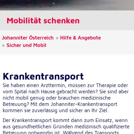
Cookie Laufzeit:
1 Jahr
Mobilität schenken
Einverständnis-Cookie
Johanniter Österreich
Hilfe & Angebote
Sicher und Mobil
Name:
cookie_consent
Zweck:
Dieser Cookie speichert die ausgewählten
Krankentransport
Einverständnis-Optionen des Benutzers
Sie haben einen Arzttermin, müssen zur Therapie oder
Cookie Laufzeit:
vom Spital nach Hause gebracht werden? Sie sind aber
1 Jahr
nicht mobil genug oder brauchen medizinische
Betreuung? Mit dem Johanniter-Krankentransport
kommen sie zuverlässig und sicher an Ihr Ziel.
Statistik
Der Krankentransport kommt dann zum Einsatz, wenn
Statistik Cookies erfassen Informationen anonym.
aus gesundheitlichen Gründen medizinisch qualifizierte
Diese Informationen helfen uns zu verstehen, wie
Betreuung notwendig ist. Während des Transports