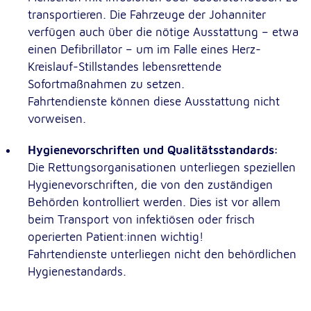
Anbieter:
transportieren. Die Fahrzeuge der Johanniter
Google LLC
verfügen auch über die nötige Ausstattung – etwa
Zweck:
einen Defibrillator – um im Falle eines Herz-
Einbinden von interaktiven Google Karten
Kreislauf-Stillstandes lebensrettende
Sofortmaßnahmen zu setzen.
Cookie Laufzeit:
6 Monate
Fahrtendienste können diese Ausstattung nicht
vorweisen.
Hygienevorschriften und Qualitätsstandards:
Die Rettungsorganisationen unterliegen speziellen
Hygienevorschriften, die von den zuständigen
Behörden kontrolliert werden. Dies ist vor allem
beim Transport von infektiösen oder frisch
operierten Patient:innen wichtig!
Fahrtendienste unterliegen nicht den behördlichen
Hygienestandards.