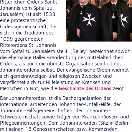
Ritterlichen Ordens Sankt
Johannis vom Spital zu
Cookie Laufzeit:
Jerusalem) ist seit 1538
1 Jahr
eine protestantische
Ordensgemeinschaft, die
sich in die Tradition des
Einverständnis-Cookie
1099 gegründeten
Ritterordens St. Johannis
Name:
vom Spital zu Jerusalem stellt. „Balley“ bezeichnet sowohl
cookie_consent
die ehemalige Ballei Brandenburg des mittelalterlichen
Zweck:
Ordens, als auch die oberste Organisationseinheit des
Dieser Cookie speichert die ausgewählten
Johanniterordens selbst. Der evangelische Orden widmet
Einverständnis-Optionen des Benutzers
sich gemeinnützigen und religiösen Zwecken und
verpflichtet sich zur Hilfeleistung an Kranken und
Cookie Laufzeit:
Menschen in Not, wie die
Geschichte des Ordens
zeigt.
1 Jahr
Der Johanniterorden ist die Dachorganisation der
international arbeitenden Johanniter-Unfall-Hilfe, der
Johanniter-Hilfsgemeinschaften, der Johanniter-
Statistik
Schwesternschaft sowie Träger von Krankenhäusern und
Pflegeeinrichtungen. Dem Johanniterorden (Sitz in Berlin)
Statistik Cookies erfassen Informationen anonym.
mit seinen 18 Genossenschaften bzw. Kommenden
Diese Informationen helfen uns zu verstehen, wie