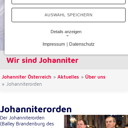
AUSWAHL SPEICHERN
Details anzeigen
Impressum
|
Datenschutz
Notwendige Cookies
Notwendige Cookies ermöglichen grundlegende
Wir sind Johanniter
Funktionen und sind für die einwandfreie Funktion
der Website erforderlich.
Johanniter Österreich
Aktuelles
Über uns
Google Analytics Opt-Out-Cookie
Johanniterorden
Name:
gaOptout
Johanniterorden
Zweck:
Dieser Cookie speichert die gewählte
Der Johanniterorden
Einverständnisoption bezüglich Google Analytics
(Balley Brandenburg des
Opt-Out