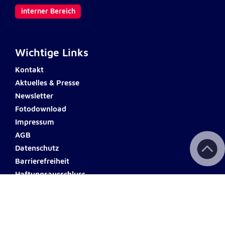
Anbieter:
Google LLC
interner Bereich
Zweck:
Einbinden von interaktiven Google Karten
Wichtige Links
Cookie Laufzeit:
Kontakt
6 Monate
Aktuelles & Presse
Newsletter
Fotodownload
Impressum
AGB
Datenschutz
Barrierefreiheit
Haftungsausschluss
Teilnahmebedingungen
Spendenkonto