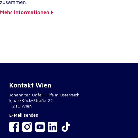
zusammen.
Mehr Informationen
Externe Dienste
Um Inhalte von Videoplattformen und
Kartendiensten anzeigen zu können, werden von
diesen externen Diensten Cookies gesetzt.
YouTube
Anbieter:
Google LLC
Zweck:
Kontakt Wien
Einbinden und Anzeigen von Videos
Johanniter-Unfall-Hilfe in Österreich
Ignaz-Köck-Straße 22
1210 Wien
Google Maps
E-Mail senden
Name:
NID