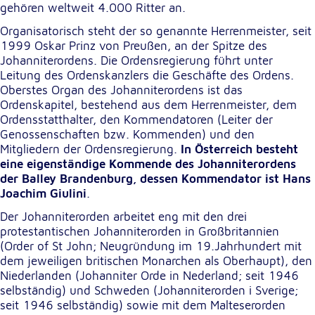
gehören weltweit 4.000 Ritter an.
unsere Besucher unsere Website nutzen.
Organisatorisch steht der so genannte Herrenmeister, seit
Google Analytics
1999 Oskar Prinz von Preußen, an der Spitze des
Johanniterordens. Die Ordensregierung führt unter
Name:
Leitung des Ordenskanzlers die Geschäfte des Ordens.
_ga, _gid, _gac_gb_
Oberstes Organ des Johanniterordens ist das
OrdenskapiteI, bestehend aus dem Herrenmeister, dem
Anbieter:
Ordensstatthalter, den Kommendatoren (Leiter der
Google LLC
Genossenschaften bzw. Kommenden) und den
Mitgliedern der Ordensregierung.
In Österreich besteht
Zweck:
eine eigenständige Kommende des Johanniterordens
Erhebung von Statistiken zur Website-Nutzung
der Balley Brandenburg, dessen Kommendator ist Hans
Joachim Giulini
.
Cookie Laufzeit:
24 Stunden - 2 Jahre
Der Johanniterorden arbeitet eng mit den drei
protestantischen Johanniterorden in Großbritannien
(Order of St John; Neugründung im 19.Jahrhundert mit
Google Tag Manager
dem jeweiligen britischen Monarchen als Oberhaupt), den
Niederlanden (Johanniter Orde in Nederland; seit 1946
Anbieter:
selbständig) und Schweden (Johanniterorden i Sverige;
Google LLC
seit 1946 selbständig) sowie mit dem Malteserorden