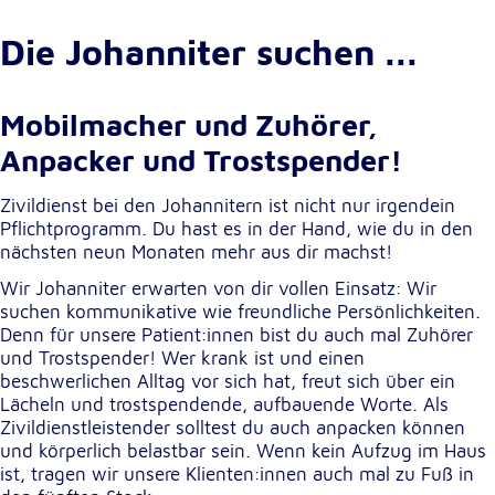
Cookie Laufzeit:
Die Johanniter suchen ...
1 Jahr
Mobilmacher und Zuhörer,
Einverständnis-Cookie
Anpacker und Trostspender!
Name:
cookie_consent
Zivildienst bei den Johannitern ist nicht nur irgendein
Pflichtprogramm. Du hast es in der Hand, wie du in den
Zweck:
nächsten neun Monaten mehr aus dir machst!
Dieser Cookie speichert die ausgewählten
Einverständnis-Optionen des Benutzers
Wir Johanniter erwarten von dir vollen Einsatz: Wir
suchen kommunikative wie freundliche Persönlichkeiten.
Cookie Laufzeit:
Denn für unsere Patient:innen bist du auch mal Zuhörer
1 Jahr
und Trostspender! Wer krank ist und einen
beschwerlichen Alltag vor sich hat, freut sich über ein
Lächeln und trostspendende, aufbauende Worte. Als
Zivildienstleistender solltest du auch anpacken können
Statistik
und körperlich belastbar sein. Wenn kein Aufzug im Haus
Statistik Cookies erfassen Informationen anonym.
ist, tragen wir unsere Klienten:innen auch mal zu Fuß in
Diese Informationen helfen uns zu verstehen, wie