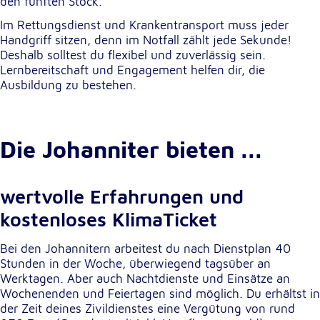
den fünften Stock.
unsere Besucher unsere Website nutzen.
Im Rettungsdienst und Krankentransport muss jeder
Handgriff sitzen, denn im Notfall zählt jede Sekunde!
Google Analytics
Deshalb solltest du flexibel und zuverlässig sein.
Lernbereitschaft und Engagement helfen dir, die
Name:
Ausbildung zu bestehen.
_ga, _gid, _gac_gb_
Anbieter:
Google LLC
Die Johanniter bieten ...
Zweck:
Erhebung von Statistiken zur Website-Nutzung
wertvolle Erfahrungen und
Cookie Laufzeit:
24 Stunden - 2 Jahre
kostenloses KlimaTicket
Bei den Johannitern arbeitest du nach Dienstplan 40
Google Tag Manager
Stunden in der Woche, überwiegend tagsüber an
Werktagen. Aber auch Nachtdienste und Einsätze an
Anbieter:
Wochenenden und Feiertagen sind möglich. Du erhältst in
Google LLC
der Zeit deines Zivildienstes eine Vergütung von rund