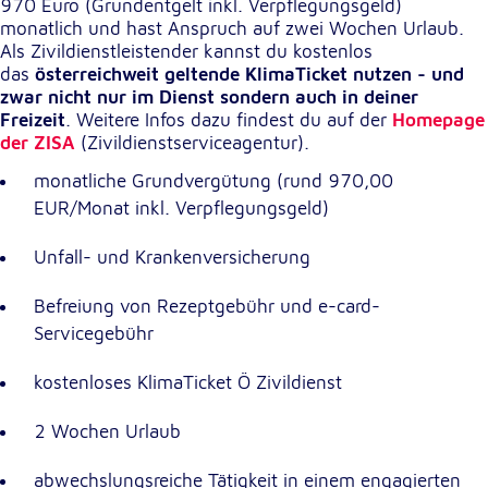
970 Euro (Grundentgelt inkl. Verpflegungsgeld)
monatlich und hast Anspruch auf zwei Wochen Urlaub.
Als Zivildienstleistender kannst du kostenlos
Externe Dienste
das
österreichweit geltende KlimaTicket nutzen - und
Um Inhalte von Videoplattformen und
zwar nicht nur im Dienst sondern auch in deiner
Kartendiensten anzeigen zu können, werden von
Freizeit
. Weitere Infos dazu findest du auf der
Homepage
diesen externen Diensten Cookies gesetzt.
der ZISA
(Zivildienstserviceagentur).
monatliche Grundvergütung (rund 970,00
YouTube
EUR/Monat inkl. Verpflegungsgeld)
Anbieter:
Google LLC
Unfall- und Krankenversicherung
Zweck:
Befreiung von Rezeptgebühr und e-card-
Einbinden und Anzeigen von Videos
Servicegebühr
Google Maps
kostenloses KlimaTicket Ö Zivildienst
Name:
2 Wochen Urlaub
NID
abwechslungsreiche Tätigkeit in einem engagierten