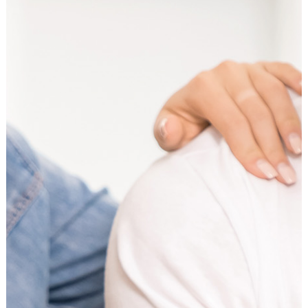
Externe Dienste
Um Inhalte von Videoplattformen und
Kartendiensten anzeigen zu können, werden von
diesen externen Diensten Cookies gesetzt.
YouTube
Anbieter:
Google LLC
Zweck:
Einbinden und Anzeigen von Videos
Google Maps
Name:
NID