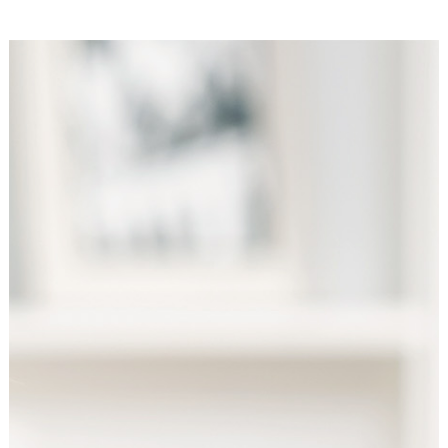
unsere Besucher unsere Website nutzen.
Google Analytics
Name:
_ga, _gid, _gac_gb_
Anbieter:
Google LLC
Zweck:
Erhebung von Statistiken zur Website-Nutzung
Cookie Laufzeit:
24 Stunden - 2 Jahre
Google Tag Manager
Anbieter:
Google LLC