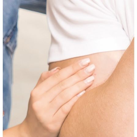
Anbieter:
Google LLC
Zweck:
Einbinden von interaktiven Google Karten
Cookie Laufzeit:
6 Monate