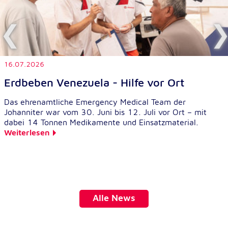
Cookie Laufzeit:
1 Jahr
Einverständnis-Cookie
16.07.2026
Name:
Erdbeben Venezuela - Hilfe vor Ort
cookie_consent
Das ehrenamtliche Emergency Medical Team der
Zweck:
Johanniter war vom 30. Juni bis 12. Juli vor Ort – mit
Dieser Cookie speichert die ausgewählten
dabei 14 Tonnen Medikamente und Einsatzmaterial.
Einverständnis-Optionen des Benutzers
Weiterlesen
Cookie Laufzeit:
1 Jahr
Alle News
Statistik
Statistik Cookies erfassen Informationen anonym.
Diese Informationen helfen uns zu verstehen, wie