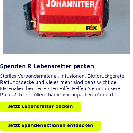
Externe Dienste
Um Inhalte von Videoplattformen und
Kartendiensten anzeigen zu können, werden von
diesen externen Diensten Cookies gesetzt.
YouTube
Anbieter:
Spenden & Lebensretter packen
Google LLC
Steriles Verbandsmaterial, Infusionen, Blutdruckgeräte,
Zweck:
Rettungsdecke und vieles mehr sind ganz wichtige
Einbinden und Anzeigen von Videos
Materialien bei der Ersten Hilfe. Helfen Sie mit unsere
Rucksäcke zu füllen. Damit wir anpacken können!
Google Maps
Jetzt Lebensretter packen
Name:
NID
Jetzt Spendenaktionen entdecken