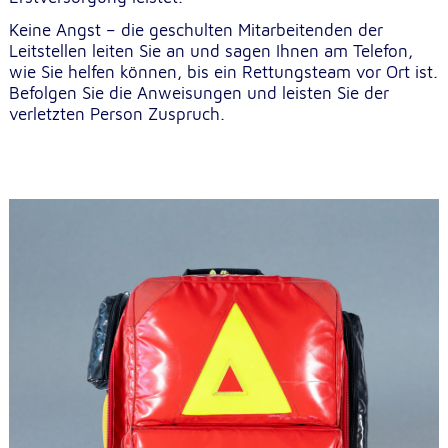
unsere Besucher unsere Website nutzen.
Keine Angst – die geschulten Mitarbeitenden der
Leitstellen leiten Sie an und sagen Ihnen am Telefon,
Google Analytics
wie Sie helfen können, bis ein Rettungsteam vor Ort ist.
Befolgen Sie die Anweisungen und leisten Sie der
Name:
verletzten Person Zuspruch.
_ga, _gid, _gac_gb_
Anbieter:
Google LLC
Zweck:
Erhebung von Statistiken zur Website-Nutzung
Cookie Laufzeit:
24 Stunden - 2 Jahre
Google Tag Manager
Anbieter:
Google LLC