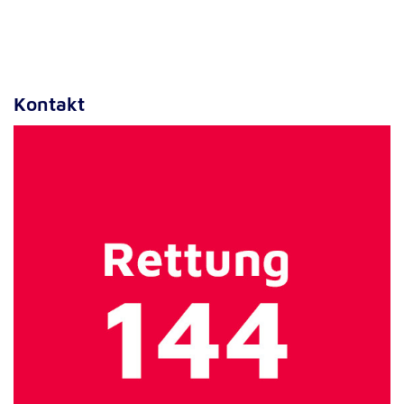
Anbieter:
Google LLC
Zweck:
Einbinden von interaktiven Google Karten
Kontakt
Cookie Laufzeit:
6 Monate