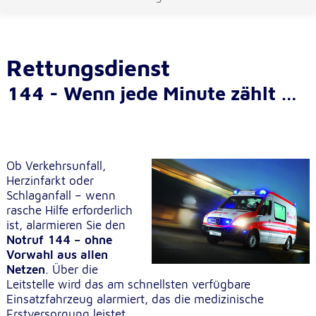
Cookie Laufzeit:
1 Jahr
Rettungsdienst
Einverständnis-Cookie
144 - Wenn jede Minute zählt …
Name:
cookie_consent
Zweck:
Ob Verkehrsunfall,
Dieser Cookie speichert die ausgewählten
Einverständnis-Optionen des Benutzers
Herzinfarkt oder
Schlaganfall – wenn
Cookie Laufzeit:
rasche Hilfe erforderlich
1 Jahr
ist, alarmieren Sie den
Notruf
144 – ohne
Vorwahl aus allen
Netzen
. Über die
Statistik
Leitstelle wird das am schnellsten verfügbare
Statistik Cookies erfassen Informationen anonym.
Einsatzfahrzeug alarmiert, das die medizinische
Diese Informationen helfen uns zu verstehen, wie
Erstversorgung leistet.