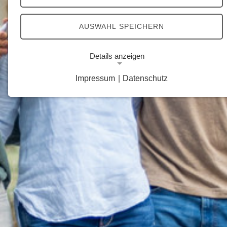
AUSWAHL SPEICHERN
Details anzeigen
Impressum
|
Datenschutz
Notwendige Cookies
Notwendige Cookies ermöglichen grundlegende
Funktionen und sind für die einwandfreie Funktion
der Website erforderlich.
Google Analytics Opt-Out-Cookie
Name:
gaOptout
Zweck:
Dieser Cookie speichert die gewählte
Einverständnisoption bezüglich Google Analytics
Opt-Out