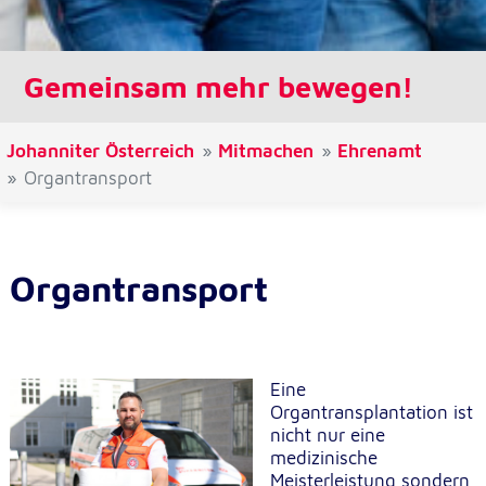
Cookie Laufzeit:
1 Jahr
Gemeinsam mehr bewegen!
Einverständnis-Cookie
Johanniter Österreich
Mitmachen
Ehrenamt
Name:
Organtransport
cookie_consent
Zweck:
Dieser Cookie speichert die ausgewählten
Einverständnis-Optionen des Benutzers
Organtransport
Cookie Laufzeit:
1 Jahr
Eine
Organtransplantation ist
Statistik
nicht nur eine
Statistik Cookies erfassen Informationen anonym.
medizinische
Diese Informationen helfen uns zu verstehen, wie
Meisterleistung sondern