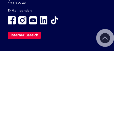
1210 Wien
E-Mail senden
interner Bereich
Wichtige Links
Kontakt
Aktuelles & Presse
Newsletter
Fotodownload
Impressum
AGB
Datenschutz
Barrierefreiheit