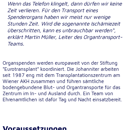
Wenn das Telefon klingelt, dann dürfen wir keine
Zeit verlieren. Für den Transport eines
Externe Dienste
Spenderorgans haben wir meist nur wenige
Stunden Zeit. Wird die sogenannte Ischämiezeit
Um Inhalte von Videoplattformen und
Kartendiensten anzeigen zu können, werden von
überschritten, kann es unbrauchbar werden
“
,
diesen externen Diensten Cookies gesetzt.
erklärt Martin Müller, Leiter des Organtransport-
Teams.
YouTube
Anbieter:
Organspenden werden europaweit von der Stiftung
Google LLC
"Eurotransplant" koordiniert. Die Johanniter arbeiten
seit 1987 eng mit dem Transplantationszentrum am
Zweck:
Wiener AKH zusammen und führen sämtliche
Einbinden und Anzeigen von Videos
bodengebundene Blut- und Organtransporte für das
Zentrum im In- und Ausland durch. Ein Team von
Ehrenamtlichen ist dafür Tag und Nacht einsatzbereit.
Google Maps
Name:
NID
Voraussetzungen