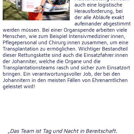
unsere Besucher unsere Website nutzen.
auch eine logistische
Herausforderung, bei
der alle Abläufe exakt
Google Analytics
aufeinander abgestimmt
werden müssen. Bei einer Organspende arbeiten viele
Name:
Menschen, wie zum Beispiel Intensivmediziner:innen,
_ga, _gid, _gac_gb_
Pflegepersonal und Chirurg:innen zusammen, um eine
Anbieter:
Transplantation zu ermöglichen. Wichtiger Bestandteil
Google LLC
dieser Rettungskette sind auch die Einsatzfahrer:innen
der Johanniter, welche die Organe und die
Zweck:
Transplantationsteams rasch und sicher zum Einsatzort
Erhebung von Statistiken zur Website-Nutzung
bringen. Ein verantwortungsvoller Job, der bei den
Johannitern in den meisten Fällen von Ehrenamtlichen
Cookie Laufzeit:
geleistet wird!
24 Stunden - 2 Jahre
Google Tag Manager
Anbieter:
Google LLC
„
Das Team ist Tag und Nacht in Bereitschaft.