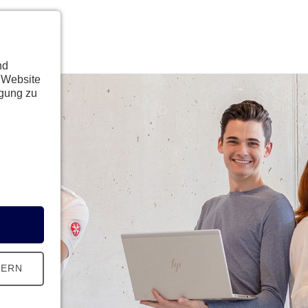
nd
 Website
ügung zu
HERN