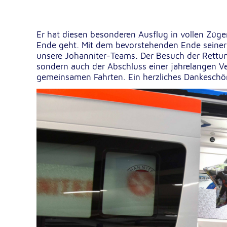
Google Tag Manager
Er hat diesen besonderen Ausflug in vollen Züge
Ende geht. Mit dem bevorstehenden Ende seiner S
Google LLC
Anbieter:
unsere Johanniter-Teams. Der Besuch der Rettun
sondern auch der Abschluss einer jahrelangen Ve
gemeinsamen Fahrten. Ein herzliches Dankeschön
Externe Dienste
Um Inhalte von Videoplattformen und Kartendiensten
anzeigen zu können, werden von diesen externen Dien
Cookies gesetzt.
YouTube
Google LLC
Anbieter:
Einbinden und Anzeigen von Videos
Zweck:
Google Maps