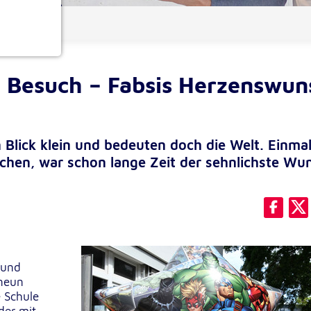
ionen
f Besuch – Fabsis Herzenswun
lick klein und bedeuten doch die Welt. Einmal
chen, war schon lange Zeit der sehnlichste Wu
e
 und
 neun
e Schule