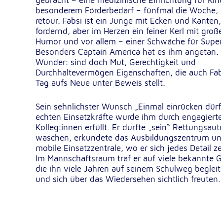
gebracht – eine medizinische Einrichtung für Kin
besonderem Förderbedarf – fünfmal die Woche, 
Dieser Cookie speichert die ausgewäh
Zweck:
Einverständnis-Optionen des Benutze
retour. Fabsi ist ein Junge mit Ecken und Kante
fordernd, aber im Herzen ein feiner Kerl mit gro
1 Jahr
Cookie Laufzeit:
Humor und vor allem – einer Schwäche für Supe
Besonders Captain America hat es ihm angetan.
Wunder: sind doch Mut, Gerechtigkeit und
Durchhaltevermögen Eigenschaften, die auch Fab
Statistik
Tag aufs Neue unter Beweis stellt.
Statistik Cookies erfassen Informationen anonym. Dies
Informationen helfen uns zu verstehen, wie unsere Bes
Sein sehnlichster Wunsch „Einmal einrücken dürf
unsere Website nutzen.
echten Einsatzkräfte wurde ihm durch engagiert
Kolleg:innen erfüllt. Er durfte „sein“ Rettungsaut
Google Analytics
waschen, erkundete das Ausbildungszentrum un
mobile Einsatzzentrale, wo er sich jedes Detail ze
_ga, _gid, _gac_gb_
Name:
Im Mannschaftsraum traf er auf viele bekannte G
die ihn viele Jahren auf seinem Schulweg beglei
Google LLC
Anbieter:
und sich über das Wiedersehen sichtlich freuten.
Erhebung von Statistiken zur Website
Zweck:
Nutzung
24 Stunden - 2 Jahre
Cookie Laufzeit: