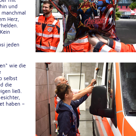
der mit
hin und
lten
rs
n, manchmal
ßem Herz,
rhelden.
 Kein
si jeden
e
ucher
en“ wie die
e
o selbst
d die
igen ließ.
esichter,
tet haben –
-