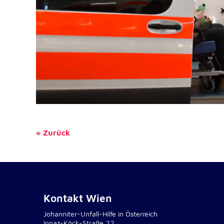
NID
Name:
Google LLC
Anbieter:
Einbinden von interaktiven Google Ka
Zweck:
6 Monate
Cookie Laufzeit:
Zurück
Kontakt Wien
Johanniter-Unfall-Hilfe in Österreich
Ignaz-Köck-Straße 22