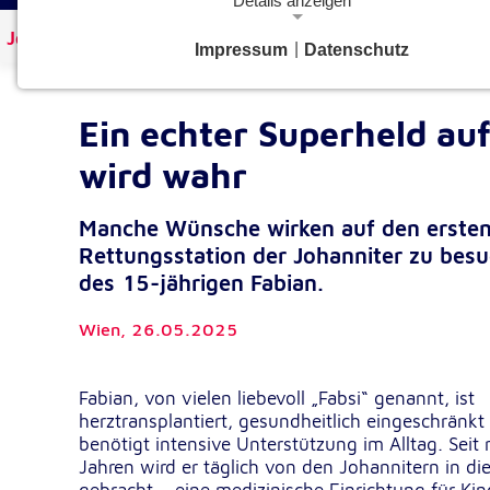
Details anzeigen
Johanniter Österreich
Aktuelles
Impressum
|
Datenschutz
Notwendige Cookies
Notwendige Cookies ermöglichen grundlegende Funkt
und sind für die einwandfreie Funktion der Website
Ein echter Superheld au
erforderlich.
wird wahr
Google Analytics Opt-Out-Cookie
Manche Wünsche wirken auf den ersten B
gaOptout
Name:
Rettungsstation der Johanniter zu besu
Dieser Cookie speichert die gewählte
Zweck:
des 15-jährigen Fabian.
Einverständnisoption bezüglich Googl
Analytics Opt-Out
Wien,
26.05.2025
1 Jahr
Cookie Laufzeit:
Fabian, von vielen liebevoll „Fabsi“ genannt, ist
herztransplantiert, gesundheitlich eingeschränkt
Einverständnis-Cookie
benötigt intensive Unterstützung im Alltag. Seit
Jahren wird er täglich von den Johannitern in di
cookie_consent
Name: