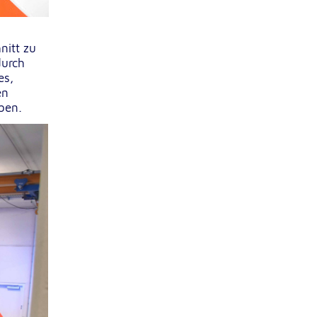
nitt zu
durch
es,
en
ben.