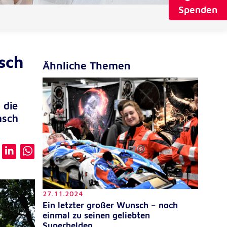
Spenden
sch
Ähnliche Themen
 die
nsch
27.11.2024
Ein letzter großer Wunsch – noch
einmal zu seinen geliebten
Superhelden