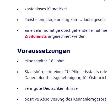
kostenloses Klimaticket
Google Tag Manager
Freistellungstage analog zum Urlaubsgesetz
Google LLC
Anbieter:
Eine zehnmonatige durchgehende Teilnahme an
Zivildiensts
angerechnet werden.
Externe Dienste
Um Inhalte von Videoplattformen und Kartendiensten
Voraussetzungen
anzeigen zu können, werden von diesen externen Dien
Cookies gesetzt.
Mindestalter 18 Jahre
YouTube
Staatsbürger:in eines EU-Mitgliedsstaats ode
Daueraufenthaltsgenehmigung für Österreic
Google LLC
Anbieter:
sehr gute Deutschkenntnisse
Einbinden und Anzeigen von Videos
Zweck:
positive Absolvierung des Kennenlerngespr
Google Maps