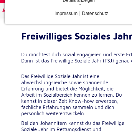
Details anzeigen
Johanniter Österreich
Mitmachen
Freiwilliges Sozia
Impressum
|
Datenschutz
Notwendige Cookies
Notwendige Cookies ermöglichen grundlegende Funkt
und sind für die einwandfreie Funktion der Website
Freiwilliges Soziales Jah
erforderlich.
Google Analytics Opt-Out-Cookie
Du möchtest dich sozial engagieren und erste E
Dann ist das Freiwillige Soziale Jahr (FSJ) genau 
gaOptout
Name:
Dieser Cookie speichert die gewählte
Zweck:
Das Freiwillige Soziale Jahr ist eine
Einverständnisoption bezüglich Googl
abwechslungsreiche sowie spannende
Analytics Opt-Out
Erfahrung und bietet die Möglichkeit, die
Arbeit im Sozialbereich kennen zu lernen. Du
1 Jahr
Cookie Laufzeit:
kannst in dieser Zeit Know-how erwerben,
fachliche Erfahrungen sammeln und dich
persönlich weiterentwickeln.
Einverständnis-Cookie
Bei den Johannitern kannst du das Freiwillige
cookie_consent
Name:
Soziale Jahr im Rettungsdienst und