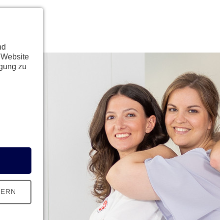
nd
 Website
ügung zu
HERN