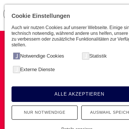
Cookie Einstellungen
Auch wir nutzen Cookies auf unserer Webseite. Einige si
technisch notwendig, während andere uns helfen, unsere
zu verbessern oder zusätzliche Funktionalitäten zur Verf
stellen.
Notwendige Cookies
Statistik
Soziales Engagement
Externe Dienste
Du befindest dich in der
Orientierungsphase? Du möchtest neue
Erfahrungen sammeln? Entscheide dich
ALLE AKZEPTIEREN
für ein FSJ!
NUR NOTWENDIGE
AUSWAHL SPEIC