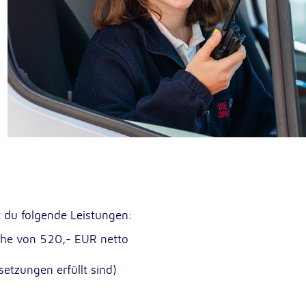
lten
rs
e
ucher
t du folgende Leistungen:
öhe von 520,- EUR netto
-
setzungen erfüllt sind)