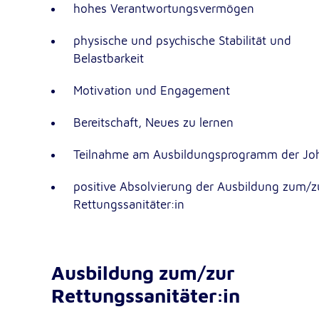
hohes Verantwortungsvermögen
NID
Name:
physische und psychische Stabilität und
Google LLC
Anbieter:
Belastbarkeit
Einbinden von interaktiven Google Ka
Zweck:
Motivation und Engagement
6 Monate
Cookie Laufzeit:
Bereitschaft, Neues zu lernen
Teilnahme am Ausbildungsprogramm der Joh
positive Absolvierung der Ausbildung zum/z
Rettungssanitäter:in
Ausbildung zum/zur
Rettungssanitäter:in