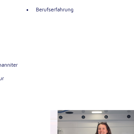
Berufserfahrung
rten
anniter
ur