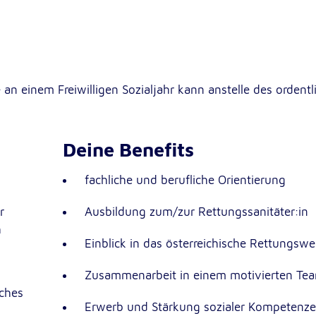
 einem Freiwilligen Sozialjahr kann anstelle des ordentl
Deine Benefits
sten
fachliche und berufliche Orientierung
r
Ausbildung zum/zur Rettungssanitäter:in
h
Einblick in das österreichische Rettungsw
Zusammenarbeit in einem motivierten Te
äches
Erwerb und Stärkung sozialer Kompetenz