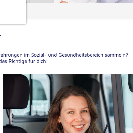
les Jahr
ionen
r
rfahrungen im Sozial- und Gesundheitsbereich sammeln?
das Richtige für dich!
e