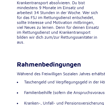
Krankentransport absolvieren. Du bist
Dieser Cookie speichert die ausgewäh
Zweck:
mindestens 9 Monate im Einsatz und
Einverständnis-Optionen des Benutze
arbeitest 34 Stunden in der Woche. Wer sich
für das FSJ im Rettungsdienst entscheidet,
1 Jahr
Cookie Laufzeit:
sollte Interesse und Motivation mitbringen,
viel Neues zu lernen. Denn für deinen Einsatz
im Rettungsdienst und Krankentransport
Statistik
bilden wir dich zum/zur Rettungssanitäter:in
aus.
Statistik Cookies erfassen Informationen anonym. Dies
Informationen helfen uns zu verstehen, wie unsere Bes
unsere Website nutzen.
Rahmenbedingungen
Google Analytics
_ga, _gid, _gac_gb_
Name:
Während des Freiwilligen Sozialen Jahres erhälts
Taschengeld und Verpflegungsgeld in der H
Google LLC
Anbieter:
Erhebung von Statistiken zur Website
Zweck:
Familienbeihilfe (sofern die Anspruchsvoraus
Nutzung
Kranken-, Unfall- und Pensionsversicherung
24 Stunden - 2 Jahre
Cookie Laufzeit: