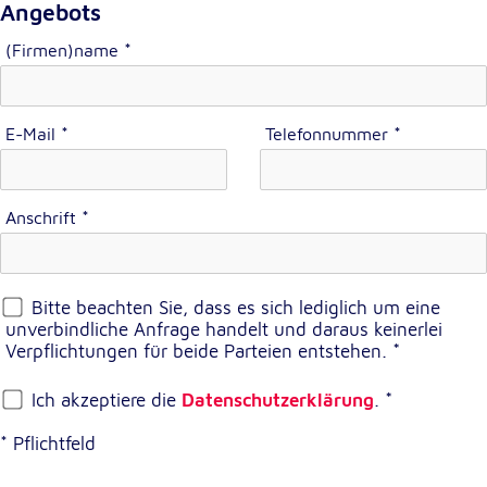
Anbieter:
Angebots
Google LLC
(Firmen)name
*
Zweck:
Einbinden von interaktiven Google Karten
Cookie Laufzeit:
E-Mail
*
Telefonnummer
*
6 Monate
Anschrift
*
Bitte beachten Sie, dass es sich lediglich um eine
unverbindliche Anfrage handelt und daraus keinerlei
Verpflichtungen für beide Parteien entstehen.
*
Ich akzeptiere die
Datenschutzerklärung
.
*
* Pflichtfeld