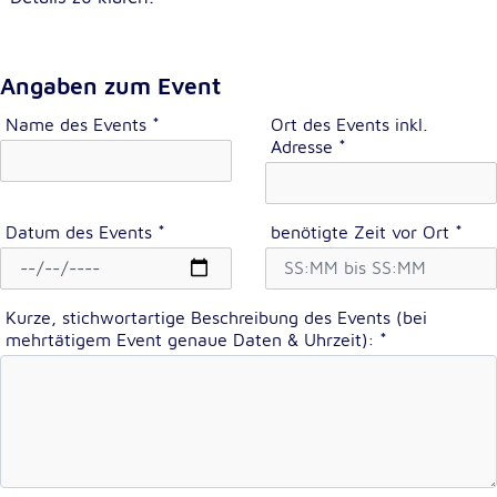
unsere Besucher unsere Website nutzen.
Google Analytics
Angaben zum Event
Name:
Name des Events
*
Ort des Events inkl.
_ga, _gid, _gac_gb_
Adresse
*
Anbieter:
Google LLC
Datum des Events
*
benötigte Zeit vor Ort
*
Zweck:
Erhebung von Statistiken zur Website-Nutzung
Cookie Laufzeit:
Kurze, stichwortartige Beschreibung des Events (bei
24 Stunden - 2 Jahre
mehrtätigem Event genaue Daten & Uhrzeit):
*
Google Tag Manager
Anbieter:
Google LLC