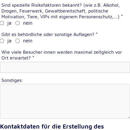
Sind spezielle Risikofaktoren bekannt? (wie z.B. Alkohol,
Drogen, Feuerwerk, Gewaltbereitschaft, politische
Externe Dienste
Motivation, Tiere, VIPs mit eigenem Personenschutz,...)
*
ja
nein
Um Inhalte von Videoplattformen und
Kartendiensten anzeigen zu können, werden von
Gibt es behördliche oder sonstige Auflagen?
*
diesen externen Diensten Cookies gesetzt.
ja
nein
YouTube
Wie viele Besucher:innen werden maximal zeitgleich vor
Ort erwartet?
*
Anbieter:
Google LLC
Zweck:
Sonstiges:
Einbinden und Anzeigen von Videos
Google Maps
Name:
NID
Kontaktdaten für die Erstellung des