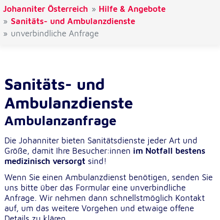
Johanniter Österreich
Hilfe & Angebote
Cookie Laufzeit:
Sanitäts- und Ambulanzdienste
1 Jahr
unverbindliche Anfrage
Einverständnis-Cookie
Name:
Sanitäts- und
cookie_consent
Ambulanzdienste
Zweck:
Dieser Cookie speichert die ausgewählten
Ambulanzanfrage
Einverständnis-Optionen des Benutzers
Die Johanniter bieten Sanitätsdienste jeder Art und
Cookie Laufzeit:
Größe, damit Ihre Besucher:innen
im Notfall bestens
1 Jahr
medizinisch versorgt
sind!
Wenn Sie einen Ambulanzdienst benötigen, senden Sie
uns bitte über das Formular eine unverbindliche
Statistik
Anfrage. Wir nehmen dann schnellstmöglich Kontakt
Statistik Cookies erfassen Informationen anonym.
auf, um das weitere Vorgehen und etwaige offene
Diese Informationen helfen uns zu verstehen, wie
Details zu klären.