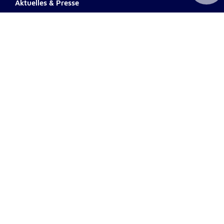
Aktuelles & Presse
Newsletter
Fotodownload
Impressum
AGB
Datenschutz
Barrierefreiheit
Haftungsausschluss
Teilnahmebedingungen
Spendenkonto Tirol
Hypo Bank
Name: Johanniter Tirol
IBAN: AT92 5700 0002 3003
8131