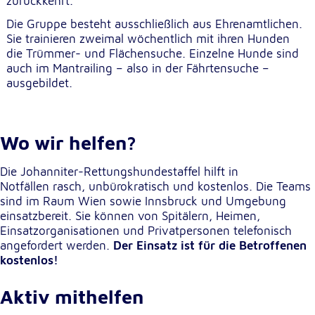
zurückkehrt.
unsere Besucher unsere Website nutzen.
Die Gruppe besteht ausschließlich aus Ehrenamtlichen.
Sie trainieren zweimal wöchentlich mit ihren Hunden
Google Analytics
die Trümmer- und Flächensuche. Einzelne Hunde sind
auch im Mantrailing – also in der Fährtensuche –
Name:
ausgebildet.
_ga, _gid, _gac_gb_
Anbieter:
Google LLC
Wo wir helfen?
Zweck:
Erhebung von Statistiken zur Website-Nutzung
Die Johanniter-Rettungshundestaffel hilft in
Notfällen rasch, unbürokratisch und kostenlos. Die Teams
Cookie Laufzeit:
sind im Raum Wien sowie Innsbruck und Umgebung
24 Stunden - 2 Jahre
einsatzbereit. Sie können von Spitälern, Heimen,
Einsatzorganisationen und Privatpersonen telefonisch
angefordert werden.
Der Einsatz ist für die Betroffenen
Google Tag Manager
kostenlos!
Anbieter:
Aktiv mithelfen
Google LLC