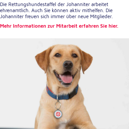
Die Rettungshundestaffel der Johanniter arbeitet
ehrenamtlich. Auch Sie können aktiv mithelfen. Die
Externe Dienste
Johanniter freuen sich immer über neue Mitglieder.
Um Inhalte von Videoplattformen und
Mehr Informationen zur Mitarbeit erfahren Sie hier.
Kartendiensten anzeigen zu können, werden von
diesen externen Diensten Cookies gesetzt.
YouTube
Anbieter:
Google LLC
Zweck:
Einbinden und Anzeigen von Videos
Google Maps
Name:
NID