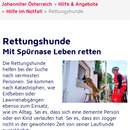
Johanniter Österreich
Hilfe & Angebote
Cookie Laufzeit:
Hilfe im Notfall
Rettungshunde
1 Jahr
Einverständnis-Cookie
Rettungshunde
Name:
Mit Spürnase Leben retten
cookie_consent
Zweck:
Die Rettungshunde
Dieser Cookie speichert die ausgewählten
helfen bei der Suche
Einverständnis-Optionen des Benutzers
nach vermissten
Personen. Sie kommen
Cookie Laufzeit:
nach Katastrophen, wie
1 Jahr
Erdbeben oder
Lawinenabgängen
ebenso zum Einsatz,
wie im Alltag. Sei es, dass sich eine demente Person
Statistik
oder ein Kind verlaufen hat. Sei es, dass ein Jogger
Statistik Cookies erfassen Informationen anonym.
nicht in der gewohnten Zeit von seiner Laufrunde
Diese Informationen helfen uns zu verstehen, wie