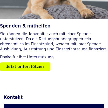
Anbieter:
Google LLC
Zweck:
Einbinden von interaktiven Google Karten
Spenden & mithelfen
Cookie Laufzeit:
Sie können die Johanniter auch mit einer Spende
6 Monate
unterstützen. Da die Rettungshundegruppen rein
ehrenamtlich im Einsatz sind, werden mit Ihrer Spende
Ausbildung, Ausstattung und Einsatzfahrzeuge finanziert.
Danke für Ihre Unterstützung.
Jetzt unterstützen
Kontakt