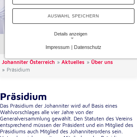
AUSWAHL SPEICHERN
Details anzeigen
Wir sind Johanniter
Impressum
|
Datenschutz
Notwendige Cookies
Notwendige Cookies ermöglichen grundlegende
Johanniter Österreich
Aktuelles
Über uns
Funktionen und sind für die einwandfreie Funktion
Präsidium
der Website erforderlich.
Google Analytics Opt-Out-Cookie
Präsidium
Name:
Das Präsidium der Johanniter wird auf Basis eines
gaOptout
Wahlvorschlages alle vier Jahre von der
Zweck:
Generalversammlung gewählt. Den Statuten des Vereins
Dieser Cookie speichert die gewählte
entsprechend müssen der Präsident und ein Mitglied des
Einverständnisoption bezüglich Google Analytics
Präsidiums auch Mitglied des Johanniterordens sein.
Opt-Out