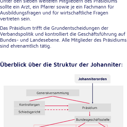
Unter den sieben weiteren Mitgliedern des Präsidiums
sollte ein Arzt, ein Pfarrer sowie je ein Fachmann für
Cookie Laufzeit:
Ausbildungsfragen und für wirtschaftliche Fragen
1 Jahr
vertreten sein.
Das Präsidium trifft die Grundentscheidungen der
Einverständnis-Cookie
Verbandspolitik und kontrolliert die Geschäftsführung auf
Bundes- und Landesebene. Alle Mitglieder des Präsidiums
Name:
sind ehrenamtlich tätig.
cookie_consent
Zweck:
Überblick über die Struktur der Johanniter:
Dieser Cookie speichert die ausgewählten
Einverständnis-Optionen des Benutzers
Cookie Laufzeit:
1 Jahr
Statistik
Statistik Cookies erfassen Informationen anonym.
Diese Informationen helfen uns zu verstehen, wie