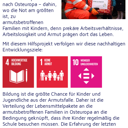
unsere Besucher unsere Website nutzen.
nach Osteuropa – dahin,
wo die Not am größten
ist, zu
Google Analytics
armutsbetroffenen
Familien mit Kindern, denn prekäre Arbeitsverhältnisse,
Name:
Arbeitslosigkeit und Armut prägen dort das Leben.
_ga, _gid, _gac_gb_
Mit diesem Hilfsprojekt verfolgen wir diese nachhaltigen
Anbieter:
Entwicklungsziele:
Google LLC
Zweck:
Erhebung von Statistiken zur Website-Nutzung
Cookie Laufzeit:
24 Stunden - 2 Jahre
Bildung ist die größte Chance für Kinder und
Jugendliche aus der Armutsfalle. Daher ist die
Google Tag Manager
Verteilung der Lebensmittelpakete an die
armutsbetroffenen Familien in Osteuropa an die
Anbieter:
Bedingung geknüpft, dass ihre Kinder regelmäßig die
Google LLC
Schule besuchen müssen. Die Erfahrung der letzten