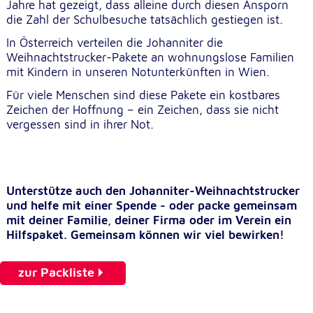
Jahre hat gezeigt, dass alleine durch diesen Ansporn
die Zahl der Schulbesuche tatsächlich gestiegen ist.
Externe Dienste
In Österreich verteilen die Johanniter die
Weihnachtstrucker-Pakete an wohnungslose Familien
Um Inhalte von Videoplattformen und
Kartendiensten anzeigen zu können, werden von
mit Kindern in unseren Notunterkünften in Wien.
diesen externen Diensten Cookies gesetzt.
Für viele Menschen sind diese Pakete ein kostbares
Zeichen der Hoffnung – ein Zeichen, dass sie nicht
YouTube
vergessen sind in ihrer Not.
Anbieter:
Google LLC
Zweck:
Unterstütze auch den Johanniter-Weihnachtstrucker
Einbinden und Anzeigen von Videos
und helfe mit einer Spende - oder packe gemeinsam
mit deiner Familie, deiner Firma oder im Verein ein
Hilfspaket. Gemeinsam können wir viel bewirken!
Google Maps
zur Packliste
Name:
NID