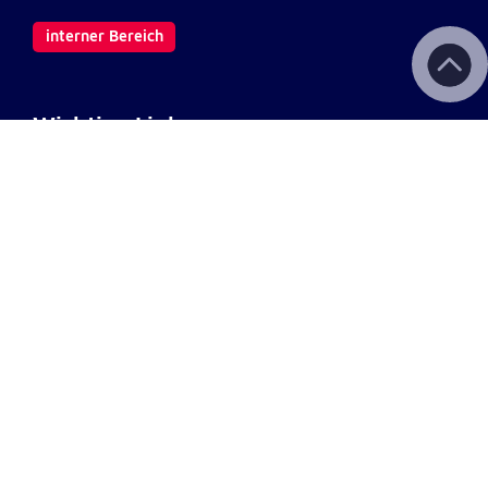
interner Bereich
Wichtige Links
Kontakt
Aktuelles & Presse
Newsletter
Fotodownload
Impressum
AGB
Datenschutz
Barrierefreiheit
Haftungsausschluss
Teilnahmebedingungen
Spendenkonto Tirol