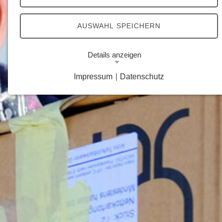
AUSWAHL SPEICHERN
Details anzeigen
Impressum
|
Datenschutz
Notwendige Cookies
Notwendige Cookies ermöglichen grundlegende
Funktionen und sind für die einwandfreie Funktion
der Website erforderlich.
Google Analytics Opt-Out-Cookie
Name:
gaOptout
Zweck:
Dieser Cookie speichert die gewählte
Einverständnisoption bezüglich Google Analytics
Opt-Out