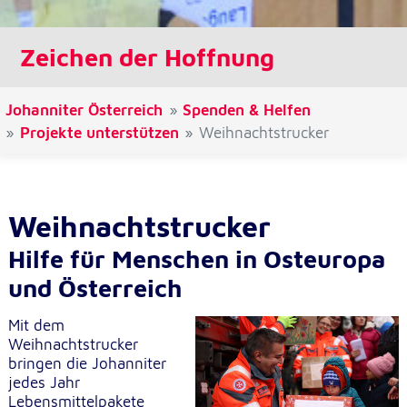
Cookie Laufzeit:
1 Jahr
Zeichen der Hoffnung
Einverständnis-Cookie
Johanniter Österreich
Spenden & Helfen
Projekte unterstützen
Weihnachtstrucker
Name:
cookie_consent
Zweck:
Dieser Cookie speichert die ausgewählten
Weihnachtstrucker
Einverständnis-Optionen des Benutzers
Hilfe für Menschen in Osteuropa
Cookie Laufzeit:
und Österreich
1 Jahr
Mit dem
Weihnachtstrucker
Statistik
bringen die Johanniter
jedes Jahr
Statistik Cookies erfassen Informationen anonym.
Diese Informationen helfen uns zu verstehen, wie
Lebensmittelpakete