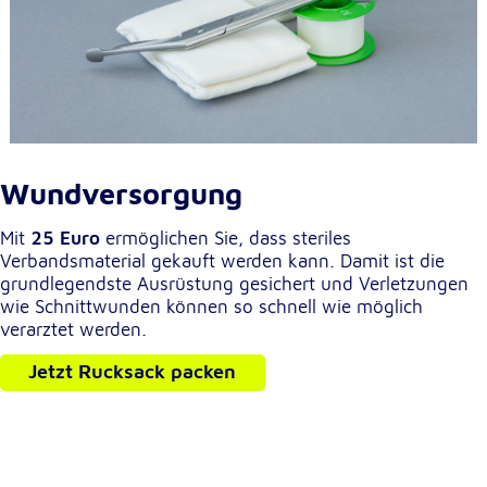
Externe Dienste
Um Inhalte von Videoplattformen und
Kartendiensten anzeigen zu können, werden von
diesen externen Diensten Cookies gesetzt.
YouTube
Wundversorgung
Anbieter:
Mit
25 Euro
ermöglichen Sie, dass steriles
Google LLC
Verbandsmaterial gekauft werden kann. Damit ist die
grundlegendste Ausrüstung gesichert und Verletzungen
Zweck:
wie Schnittwunden können so schnell wie möglich
Einbinden und Anzeigen von Videos
verarztet werden.
Jetzt Rucksack packen
Google Maps
Name:
NID