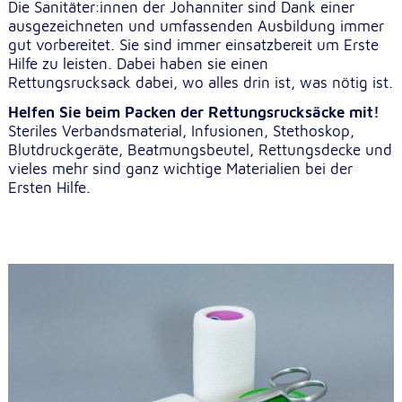
Die Sanitäter:innen der Johanniter sind Dank einer
unsere Besucher unsere Website nutzen.
ausgezeichneten und umfassenden Ausbildung immer
gut vorbereitet. Sie sind immer einsatzbereit um Erste
Google Analytics
Hilfe zu leisten. Dabei haben sie einen
Rettungsrucksack dabei, wo alles drin ist, was nötig ist.
Name:
_ga, _gid, _gac_gb_
Helfen Sie beim Packen der Rettungsrucksäcke mit!
Steriles Verbandsmaterial, Infusionen, Stethoskop,
Anbieter:
Blutdruckgeräte, Beatmungsbeutel, Rettungsdecke und
Google LLC
vieles mehr sind ganz wichtige Materialien bei der
Ersten Hilfe.
Zweck:
Erhebung von Statistiken zur Website-Nutzung
Cookie Laufzeit:
24 Stunden - 2 Jahre
Google Tag Manager
Anbieter:
Google LLC