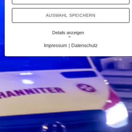
AUSWAHL SPEICHERN
Details anzeigen
Impressum
|
Datenschutz
Notwendige Cookies
Notwendige Cookies ermöglichen grundlegende
Funktionen und sind für die einwandfreie Funktion
der Website erforderlich.
Google Analytics Opt-Out-Cookie
Name:
gaOptout
Zweck:
Dieser Cookie speichert die gewählte
Einverständnisoption bezüglich Google Analytics
Opt-Out