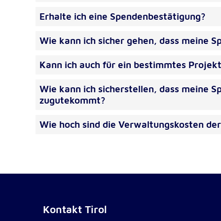
Dieser Cookie speichert die ausgewäh
Zweck:
Erhalte ich eine Spendenbestätigung?
Einverständnis-Optionen des Benutze
1 Jahr
Cookie Laufzeit:
Wie kann ich sicher gehen, dass meine Sp
Kann ich auch für ein bestimmtes Projek
Statistik
Wie kann ich sicherstellen, dass meine 
Statistik Cookies erfassen Informationen anonym. Dies
zugutekommt?
Informationen helfen uns zu verstehen, wie unsere Bes
unsere Website nutzen.
Wie hoch sind die Verwaltungskosten der
Google Analytics
_ga, _gid, _gac_gb_
Name:
Google LLC
Anbieter:
Erhebung von Statistiken zur Website
Zweck:
Nutzung
Kontakt Tirol
24 Stunden - 2 Jahre
Cookie Laufzeit: