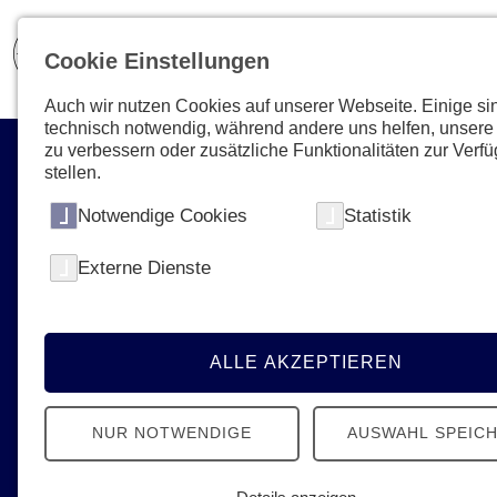
Cookie Einstellungen
Auch wir nutzen Cookies auf unserer Webseite. Einige si
technisch notwendig, während andere uns helfen, unsere
zu verbessern oder zusätzliche Funktionalitäten zur Verf
stellen.
Notwendige Cookies
Statistik
Ihre Unterstützung zählt!
Externe Dienste
Mit einer Spende oder
Fördermitgliedschaft die Arbeit der
Johanniter unterstützen und Menschen
ALLE AKZEPTIEREN
helfen.
NUR NOTWENDIGE
AUSWAHL SPEIC