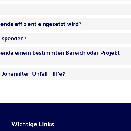
lten
rs
ende effizient eingesetzt wird?
t spenden?
Spende einem bestimmten Bereich oder Projekt
e
ucher
 Johanniter-Unfall-Hilfe?
-
Wichtige Links