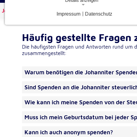
Details anzeigen
Johanniter Österreich
Spenden & Helfen
Die häufi
Impressum
|
Datenschutz
Notwendige Cookies
Notwendige Cookies ermöglichen grundlegende Funkt
und sind für die einwandfreie Funktion der Website
Häufig gestellte Frage
erforderlich.
Die häufigsten Fragen und Antworten rund um d
zusammengestellt:
Google Analytics Opt-Out-Cookie
gaOptout
Name:
Warum benötigen die Johanniter Spende
Dieser Cookie speichert die gewählte
Zweck:
Einverständnisoption bezüglich Googl
Sind Spenden an die Johanniter steuerlic
Analytics Opt-Out
1 Jahr
Cookie Laufzeit:
Wie kann ich meine Spenden von der Ste
Muss ich mein Geburtsdatum bei jeder S
Einverständnis-Cookie
Kann ich auch anonym spenden?
cookie_consent
Name: