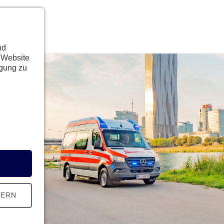
nd
 Website
ügung zu
HERN