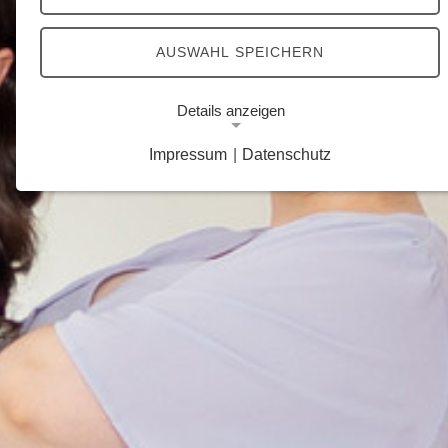
AUSWAHL SPEICHERN
Details anzeigen
Impressum
|
Datenschutz
Notwendige Cookies
Notwendige Cookies ermöglichen grundlegende
Funktionen und sind für die einwandfreie Funktion
der Website erforderlich.
Google Analytics Opt-Out-Cookie
Name:
gaOptout
Zweck:
Dieser Cookie speichert die gewählte
Einverständnisoption bezüglich Google Analytics
Opt-Out