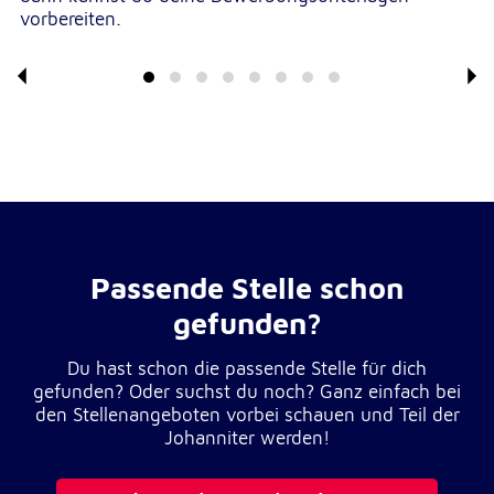
vorbereiten.
Externe Dienste
Um Inhalte von Videoplattformen und
Kartendiensten anzeigen zu können, werden von
diesen externen Diensten Cookies gesetzt.
YouTube
Anbieter:
Google LLC
Passende Stelle schon
Zweck:
gefunden?
Einbinden und Anzeigen von Videos
Du hast schon die passende Stelle für dich
Google Maps
gefunden? Oder suchst du noch? Ganz einfach bei
den Stellenangeboten vorbei schauen und Teil der
Name:
Johanniter werden!
NID