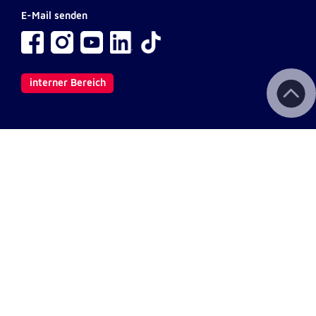
E-Mail senden
interner Bereich
Wichtige Links
Kontakt
Aktuelles & Presse
Newsletter
Fotodownload
Impressum
AGB
Datenschutz
Barrierefreiheit
Haftungsausschluss