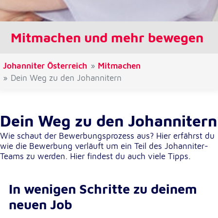
Cookie Laufzeit:
1 Jahr
Mitmachen und mehr bewegen
Einverständnis-Cookie
Johanniter Österreich
Mitmachen
Name:
Dein Weg zu den Johannitern
cookie_consent
Zweck:
Dieser Cookie speichert die ausgewählten
Dein Weg zu den Johannitern
Einverständnis-Optionen des Benutzers
Wie schaut der Bewerbungsprozess aus? Hier erfährst du
Cookie Laufzeit:
wie die Bewerbung verläuft um ein Teil des Johanniter-
1 Jahr
Teams zu werden. Hier findest du auch viele Tipps.
In wenigen Schritte zu deinem
Statistik
neuen Job
Statistik Cookies erfassen Informationen anonym.
Diese Informationen helfen uns zu verstehen, wie