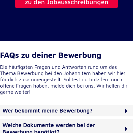
Anbieter:
zu den Jobausschreibungen
Google LLC
Zweck:
Einbinden von interaktiven Google Karten
Cookie Laufzeit:
6 Monate
FAQs zu deiner Bewerbung
Die häufigsten Fragen und Antworten rund um das
Thema Bewerbung bei den Johannitern haben wir hier
für dich zusammengestellt. Solltest du trotzdem noch
offene Fragen haben, melde dich bei uns. Wir helfen dir
gerne weiter!
Wer bekommt meine Bewerbung?
Welche Dokumente werden bei der
Bewerbung benötigt?