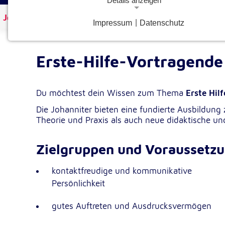
Details anzeigen
Johanniter Österreich
Mitmachen
Ehrenamt
Erst
Impressum
|
Datenschutz
Notwendige Cookies
Notwendige Cookies ermöglichen grundlegende Funkt
und sind für die einwandfreie Funktion der Website
Erste-Hilfe-Vortragende
erforderlich.
Google Analytics Opt-Out-Cookie
Du möchtest dein Wissen zum Thema
Erste Hilf
Die Johanniter bieten eine fundierte Ausbildung 
gaOptout
Name:
Theorie und Praxis als auch neue didaktische u
Dieser Cookie speichert die gewählte
Zweck:
Einverständnisoption bezüglich Googl
Zielgruppen und Voraussetz
Analytics Opt-Out
1 Jahr
Cookie Laufzeit:
kontaktfreudige und kommunikative
Persönlichkeit
Einverständnis-Cookie
gutes Auftreten und Ausdrucksvermögen
cookie_consent
Name: