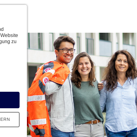
nd
 Website
ügung zu
HERN