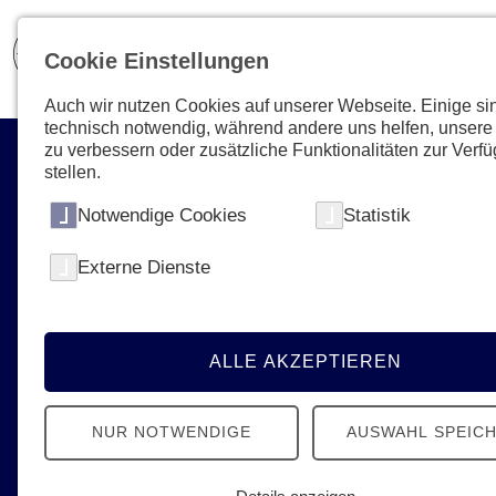
Cookie Einstellungen
Auch wir nutzen Cookies auf unserer Webseite. Einige si
technisch notwendig, während andere uns helfen, unsere
zu verbessern oder zusätzliche Funktionalitäten zur Verf
stellen.
Notwendige Cookies
Statistik
Gemeinsam mehr
Externe Dienste
bewegen!
Ehrenamt ist ein wichtiger Beitrag für
deine Mitmenschen. Gemeinsam mit den
ALLE AKZEPTIEREN
Johannitern kannst du mit Sinn helfen.
NUR NOTWENDIGE
AUSWAHL SPEIC