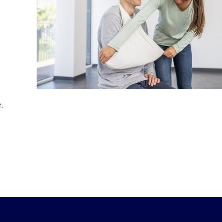
lten
rs
e
ucher
.
-