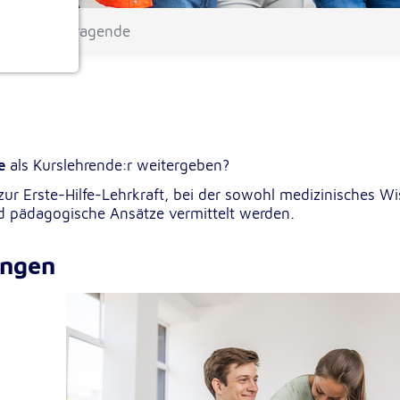
e-Hilfe-Vortragende
ionen
e
als Kurslehrende:r weitergeben?
zur Erste-Hilfe-Lehrkraft, bei der sowohl medizinisches Wi
nd pädagogische Ansätze vermittelt werden.
e
ungen