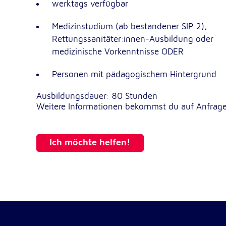
werktags verfügbar
Dieser Cookie speichert die ausgewäh
Zweck:
Einverständnis-Optionen des Benutze
Medizinstudium (ab bestandener SIP 2),
1 Jahr
Cookie Laufzeit:
Rettungssanitäter:innen-Ausbildung oder
medizinische Vorkenntnisse ODER
Personen mit pädagogischem Hintergrund
Statistik
Statistik Cookies erfassen Informationen anonym. Dies
Ausbildungsdauer: 80 Stunden
Informationen helfen uns zu verstehen, wie unsere Bes
Weitere Informationen bekommst du auf Anfrage
unsere Website nutzen.
Google Analytics
Ich möchte helfen!
_ga, _gid, _gac_gb_
Name:
Google LLC
Anbieter:
Erhebung von Statistiken zur Website
Zweck:
Nutzung
24 Stunden - 2 Jahre
Cookie Laufzeit: