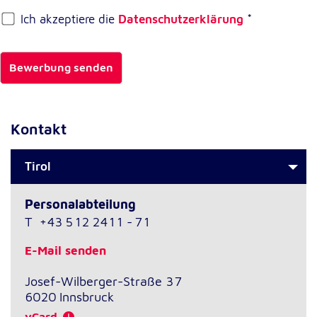
Ich akzeptiere die
Datenschutzerklärung
*
Externe Dienste
Um Inhalte von Videoplattformen und
Bewerbung senden
Kartendiensten anzeigen zu können, werden von
diesen externen Diensten Cookies gesetzt.
YouTube
Kontakt
Anbieter:
Google LLC
Tirol
Zweck:
Personalabteilung
Einbinden und Anzeigen von Videos
T
+43 512 2411 - 71
Google Maps
E-Mail senden
Name:
Josef-Wilberger-Straße 37
NID
6020
Innsbruck
vCard