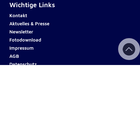
Wichtige Links
Kontakt
Aktuelles & Presse
Newsletter
Fotodownload
Impressum
AGB
Datenschutz
Barrierefreiheit
Haftungsausschluss
Teilnahmebedingungen
Spendenkonto Tirol
Hypo Bank
Name: Johanniter Tirol
IBAN: AT92 5700 0002 3003
8131