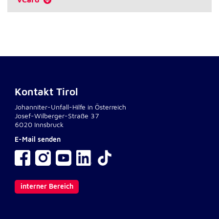
Anbieter:
Google LLC
Zweck:
Einbinden von interaktiven Google Karten
Cookie Laufzeit:
6 Monate
Kontakt Tirol
Johanniter-Unfall-Hilfe in Österreich
Josef-Wilberger-Straße 37
6020 Innsbruck
E-Mail senden
interner Bereich