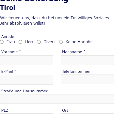
Tirol
Cookie Laufzeit:
1 Jahr
Wir freuen uns, dass du bei uns ein Freiwilliges Soziales
Jahr absolvieren willst!
Einverständnis-Cookie
Anrede
Name:
Frau
Herr
Divers
Keine Angabe
cookie_consent
Vorname
*
Nachname
*
Zweck:
Dieser Cookie speichert die ausgewählten
Einverständnis-Optionen des Benutzers
E-Mail
*
Telefonnummer
Cookie Laufzeit:
1 Jahr
Straße und Hausnummer
Statistik
Statistik Cookies erfassen Informationen anonym.
PLZ
Ort
Diese Informationen helfen uns zu verstehen, wie