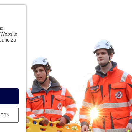
nd
 Website
ügung zu
HERN