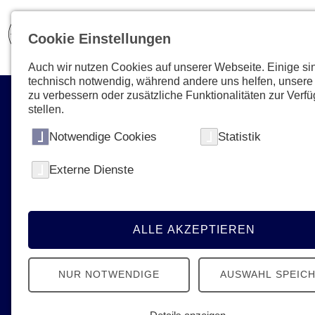
Cookie Einstellungen
Auch wir nutzen Cookies auf unserer Webseite. Einige si
technisch notwendig, während andere uns helfen, unsere
zu verbessern oder zusätzliche Funktionalitäten zur Verf
stellen.
Notwendige Cookies
Statistik
Im Brennpunkt
Externe Dienste
Ob Umweltkatastrophe, Brände oder
Unfälle - wir sind im Katastrophenfall für
ALLE AKZEPTIEREN
Sie im Einsatz!
NUR NOTWENDIGE
AUSWAHL SPEIC