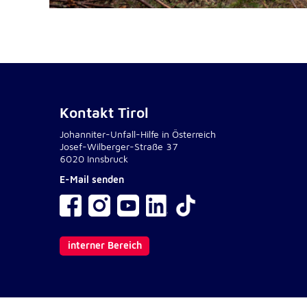
NID
Name:
Google LLC
Anbieter:
Einbinden von interaktiven Google Ka
Zweck:
6 Monate
Cookie Laufzeit:
Kontakt Tirol
Johanniter-Unfall-Hilfe in Österreich
Josef-Wilberger-Straße 37
6020 Innsbruck
E-Mail senden
interner Bereich