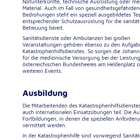
Notunterkünfte, technische Ausrüstung oder med
Dieser Cookie speichert die ausgewäh
Zweck:
Material. Auch im Fall von gesundheitsgefährde
Einverständnis-Optionen des Benutze
Bedrohungen steht ein speziell ausgebildetes Te
entsprechender Schutzausrüstung für die sanität
1 Jahr
Cookie Laufzeit:
Betreuung bereit.
Sanitätsdienste oder Ambulanzen bei großen
Veranstaltungen gehören ebenso zu den Aufgab
Statistik
Katastrophenhilfsdienstes. So sorgen die Johanni
Statistik Cookies erfassen Informationen anonym. Dies
für die medizinische Versorgung bei der Leistun
Informationen helfen uns zu verstehen, wie unsere Bes
österreichischen Bundesheeres am Heldenplatz 
unsere Website nutzen.
weiteren Events.
Google Analytics
Ausbildung
_ga, _gid, _gac_gb_
Name:
Die Mitarbeitenden des Katastrophenhilfsdienste
Google LLC
Anbieter:
auch internationalen Einsatzübungen teil. Die 
Fortbildungen, in denen die speziellen Anforder
Erhebung von Statistiken zur Website
Zweck:
vermittelt werden.
Nutzung
In der Katastrophenhilfe sind vorwiegend Sanitä
24 Stunden - 2 Jahre
Cookie Laufzeit: