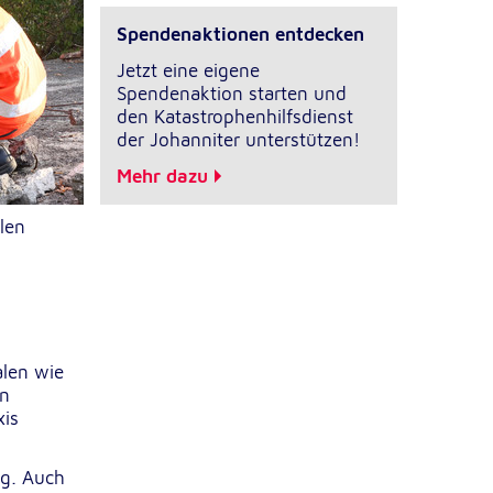
Spendenaktionen entdecken
Jetzt eine eigene
Spendenaktion starten und
den Katastrophenhilfsdienst
der Johanniter unterstützen!
Mehr dazu
len
alen wie
en
xis
ig. Auch