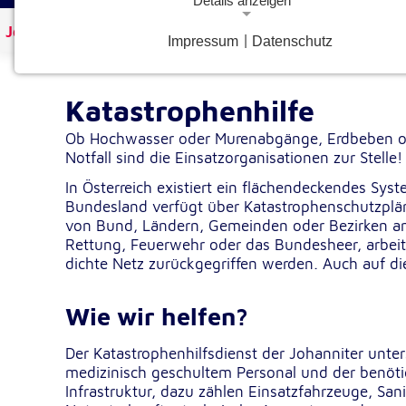
Details anzeigen
Johanniter Österreich
Hilfe & Angebote
Hilfe im No
Impressum
|
Datenschutz
Notwendige Cookies
Notwendige Cookies ermöglichen grundlegende Funkt
und sind für die einwandfreie Funktion der Website
Katastrophenhilfe
erforderlich.
Ob Hochwasser oder Murenabgänge, Erdbeben od
Notfall sind die Einsatzorganisationen zur Stelle!
Google Analytics Opt-Out-Cookie
In Österreich existiert ein flächendeckendes Sy
gaOptout
Name:
Bundesland verfügt über Katastrophenschutzplä
von Bund, Ländern, Gemeinden oder Bezirken ang
Dieser Cookie speichert die gewählte
Zweck:
Rettung, Feuerwehr oder das Bundesheer, arbeit
Einverständnisoption bezüglich Googl
dichte Netz zurückgegriffen werden. Auch auf die
Analytics Opt-Out
1 Jahr
Cookie Laufzeit:
Wie wir helfen?
Einverständnis-Cookie
Der Katastrophenhilfsdienst der Johanniter unter
medizinisch geschultem Personal und der benöt
cookie_consent
Infrastruktur, dazu zählen Einsatzfahrzeuge, Sani
Name: