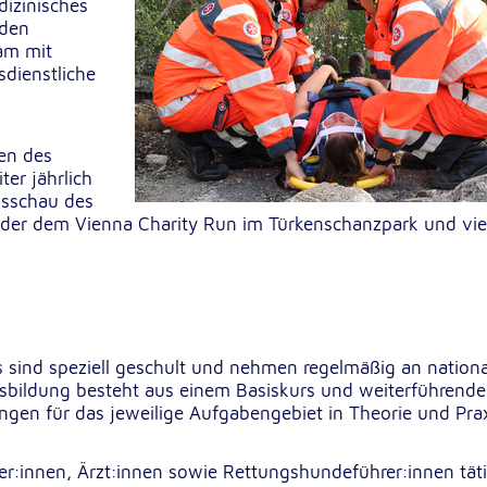
izinisches
lten
nden
rs
am mit
sdienstliche
en des
ter jährlich
e
gsschau des
ucher
oder dem Vienna Charity Run im Türkenschanzpark und vie
s sind speziell geschult und nehmen regelmäßig an nation
Ausbildung besteht aus einem Basiskurs und weiterführend
ungen für das jeweilige Aufgabengebiet in Theorie und Pra
-
ter:innen, Ärzt:innen sowie Rettungshundeführer:innen tät