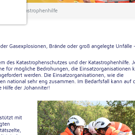
tfall
Katastrophenhilfe
ionen
er Gasexplosionen, Brände oder groß angelegte Unfälle 
stem des Katastrophenschutzes und der Katastrophenhilfe. 
ne für mögliche Bedrohungen, die Einsatzorganisationen 
efordert werden. Die Einsatzorganisationen, wie die
en national sehr eng zusammen. Im Bedarfsfall kann auf 
e
 Hilfe der Johanniter!
stützt mit
igten
tätszelte,