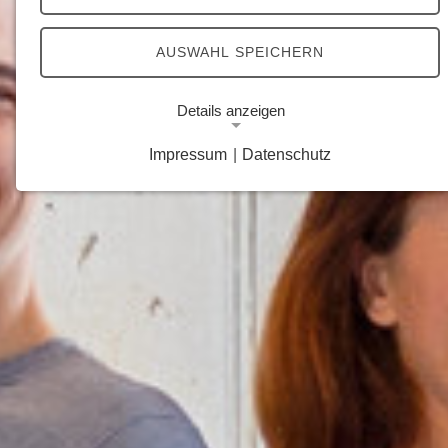
AUSWAHL SPEICHERN
Details anzeigen
Impressum
|
Datenschutz
Notwendige Cookies
Notwendige Cookies ermöglichen grundlegende
Funktionen und sind für die einwandfreie Funktion
der Website erforderlich.
Google Analytics Opt-Out-Cookie
Name:
gaOptout
Zweck:
Dieser Cookie speichert die gewählte
Einverständnisoption bezüglich Google Analytics
Opt-Out