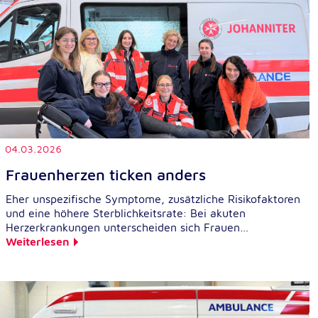
Anbieter:
Google LLC
Zweck:
Einbinden von interaktiven Google Karten
Cookie Laufzeit:
6 Monate
04.03.2026
Frauenherzen ticken anders
Eher unspezifische Symptome, zusätzliche Risikofaktoren
und eine höhere Sterblichkeitsrate: Bei akuten
Herzerkrankungen unterscheiden sich Frauen…
Weiterlesen