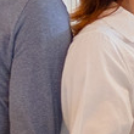
Cookie Laufzeit:
1 Jahr
Einverständnis-Cookie
Name:
cookie_consent
Zweck:
Dieser Cookie speichert die ausgewählten
Einverständnis-Optionen des Benutzers
Cookie Laufzeit:
1 Jahr
Statistik
Statistik Cookies erfassen Informationen anonym.
Diese Informationen helfen uns zu verstehen, wie