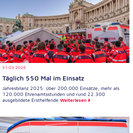
Externe Dienste
Um Inhalte von Videoplattformen und
Kartendiensten anzeigen zu können, werden von
diesen externen Diensten Cookies gesetzt.
YouTube
Anbieter:
31.03.2026
Google LLC
Täglich 550 Mal im Einsatz
Zweck:
Einbinden und Anzeigen von Videos
Jahresbilanz 2025: über 200.000 Einsätze, mehr als
120.000 Ehrenamtsstunden und rund 22.300
ausgebildete Ersthelfende
Weiterlesen
Google Maps
Name:
NID