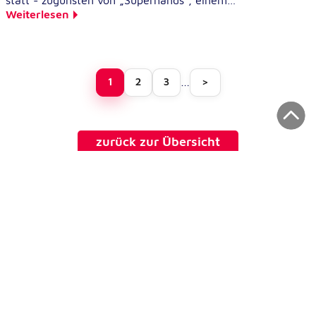
statt - zugunsten von „Superhands“, einem…
Weiterlesen
…
1
2
3
>
zurück zur Übersicht
Kontakt Niederösterreich
Johanniter-Unfall-Hilfe in Österreich
Messestraße1
3100 St. Pölten