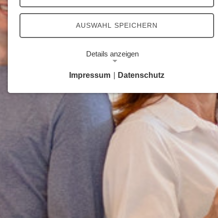
AUSWAHL SPEICHERN
Details anzeigen
Impressum
|
Datenschutz
Notwendige Cookies
Notwendige Cookies ermöglichen grundlegende
Funktionen und sind für die einwandfreie Funktion
der Website erforderlich.
Google Analytics Opt-Out-Cookie
Name:
gaOptout
Zweck:
Dieser Cookie speichert die gewählte
Einverständnisoption bezüglich Google Analytics
Opt-Out