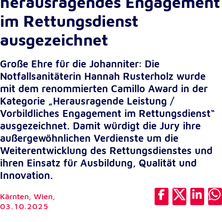
herausragendes Engagement
unsere Besucher unsere Website nutzen.
im Rettungsdienst
Google Analytics
ausgezeichnet
Name:
_ga, _gid, _gac_gb_
Große Ehre für die Johanniter: Die
Notfallsanitäterin Hannah Rusterholz wurde
Anbieter:
mit dem renommierten Camillo Award in der
Google LLC
Kategorie „Herausragende Leistung /
Zweck:
Vorbildliches Engagement im Rettungsdienst“
Erhebung von Statistiken zur Website-Nutzung
ausgezeichnet. Damit würdigt die Jury ihre
außergewöhnlichen Verdienste um die
Cookie Laufzeit:
24 Stunden - 2 Jahre
Weiterentwicklung des Rettungsdienstes und
ihren Einsatz für Ausbildung, Qualität und
Innovation.
Google Tag Manager
Kärnten, Wien,
Anbieter:
03.10.2025
Google LLC