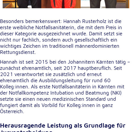
Anbieter:
Google LLC
Zweck:
Besonders bemerkenswert: Hannah Rusterholz ist die
Einbinden von interaktiven Google Karten
erste weibliche Notfallsanitäterin, die mit dem Preis in
dieser Kategorie ausgezeichnet wurde. Damit setzt sie
Cookie Laufzeit:
nicht nur fachlich, sondern auch gesellschaftlich ein
6 Monate
wichtiges Zeichen im traditionell männerdominierten
Rettungsdienst.
Hannah ist seit 2015 bei den Johannitern Kärnten tätig –
zunächst ehrenamtlich, seit 2017 hauptberuflich. Seit
2021 verantwortet sie zusätzlich und erneut
ehrenamtlich die Ausbildungsleitung für rund 60
Kolleg:innen. Als erste Notfallsanitäterin in Kärnten mit
der Notfallkompetenz Intubation und Beatmung (NKI)
setzte sie einen neuen medizinischen Standard und
fungiert damit als Vorbild für Kolleg:innen in ganz
Österreich.
Herausragende Leistung als Grundlage für