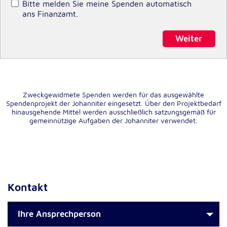
Bitte melden Sie meine Spenden automatisch
ans Finanzamt.
Externe Dienste
Weiter
Um Inhalte von Videoplattformen und
Kartendiensten anzeigen zu können, werden von
diesen externen Diensten Cookies gesetzt.
YouTube
Zweckgewidmete Spenden werden für das ausgewählte
Spendenprojekt der Johanniter eingesetzt. Über den Projektbedarf
Anbieter:
hinausgehende Mittel werden ausschließlich satzungsgemäß für
Google LLC
gemeinnützige Aufgaben der Johanniter verwendet.
Zweck:
Einbinden und Anzeigen von Videos
Google Maps
Kontakt
Name:
NID
Ihre Ansprechperson