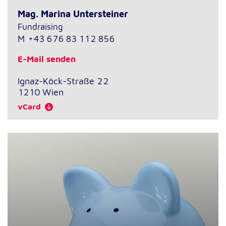
Anbieter:
Google LLC
Mag. Marina Untersteiner
Fundraising
Zweck:
M
+43 676 83 112 856
Einbinden von interaktiven Google Karten
E-Mail senden
Cookie Laufzeit:
6 Monate
Ignaz-Köck-Straße 22
1210
Wien
vCard