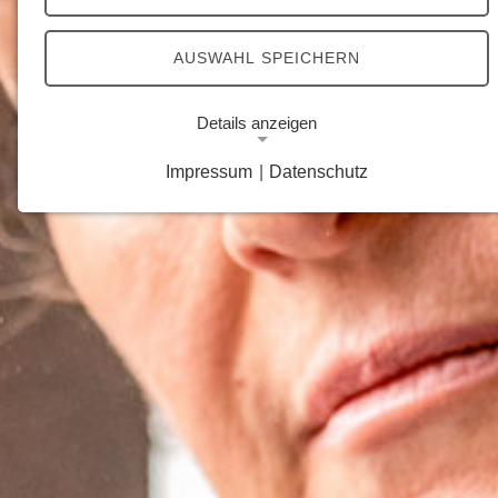
AUSWAHL SPEICHERN
Details anzeigen
Impressum
|
Datenschutz
Notwendige Cookies
Notwendige Cookies ermöglichen grundlegende
Funktionen und sind für die einwandfreie Funktion
der Website erforderlich.
Google Analytics Opt-Out-Cookie
Name:
gaOptout
Zweck:
Dieser Cookie speichert die gewählte
Einverständnisoption bezüglich Google Analytics
Opt-Out