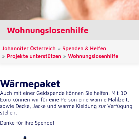
Cookie Laufzeit:
1 Jahr
Wohnungslosenhilfe
Einverständnis-Cookie
Johanniter Österreich
Spenden & Helfen
Name:
cookie_consent
Projekte unterstützen
Wohnungslosenhilfe
Zweck:
Dieser Cookie speichert die ausgewählten
Einverständnis-Optionen des Benutzers
Wärmepaket
Cookie Laufzeit:
Auch mit einer Geldspende können Sie helfen. Mit 30
1 Jahr
Euro können wir für eine Person eine warme Mahlzeit,
sowie Decke, Jacke und warme Kleidung zur Verfügung
stellen.
Statistik
Danke für Ihre Spende!
Statistik Cookies erfassen Informationen anonym.
Diese Informationen helfen uns zu verstehen, wie