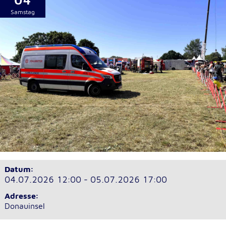
04
Samstag
Cookie Laufzeit:
1 Jahr
Einverständnis-Cookie
Name:
cookie_consent
Zweck:
Dieser Cookie speichert die ausgewählten
Einverständnis-Optionen des Benutzers
Cookie Laufzeit:
1 Jahr
Datum:
04.07.2026 12:00 - 05.07.2026 17:00
Adresse:
Statistik
Donauinsel
Statistik Cookies erfassen Informationen anonym.
Diese Informationen helfen uns zu verstehen, wie