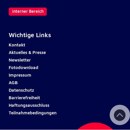
Anbieter:
Google LLC
interner Bereich
Zweck:
Einbinden von interaktiven Google Karten
Wichtige Links
Cookie Laufzeit:
6 Monate
Kontakt
Aktuelles & Presse
Newsletter
Fotodownload
Impressum
AGB
Datenschutz
Barrierefreiheit
Haftungsausschluss
Teilnahmebedingungen