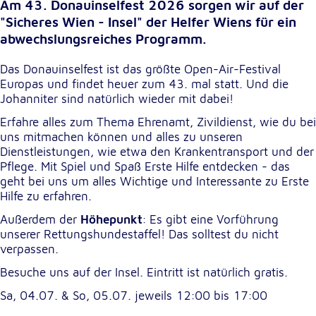
Am 43. Donauinselfest 2026 sorgen wir auf der
unsere Besucher unsere Website nutzen.
"Sicheres Wien - Insel" der Helfer Wiens für ein
abwechslungsreiches Programm.
Google Analytics
Das Donauinselfest ist das größte Open-Air-Festival
Name:
Europas und findet heuer zum 43. mal statt. Und die
_ga, _gid, _gac_gb_
Johanniter sind natürlich wieder mit dabei!
Anbieter:
Erfahre alles zum Thema Ehrenamt, Zivildienst, wie du bei
Google LLC
uns mitmachen können und alles zu unseren
Dienstleistungen, wie etwa den Krankentransport und der
Zweck:
Pflege. Mit Spiel und Spaß Erste Hilfe entdecken - das
Erhebung von Statistiken zur Website-Nutzung
geht bei uns um alles Wichtige und Interessante zu Erste
Hilfe zu erfahren.
Cookie Laufzeit:
24 Stunden - 2 Jahre
Außerdem der
Höhepunkt
: Es gibt eine Vorführung
unserer Rettungshundestaffel! Das solltest du nicht
verpassen.
Google Tag Manager
Besuche uns auf der Insel. Eintritt ist natürlich gratis.
Anbieter:
Sa, 04.07. & So, 05.07. jeweils 12:00 bis 17:00
Google LLC