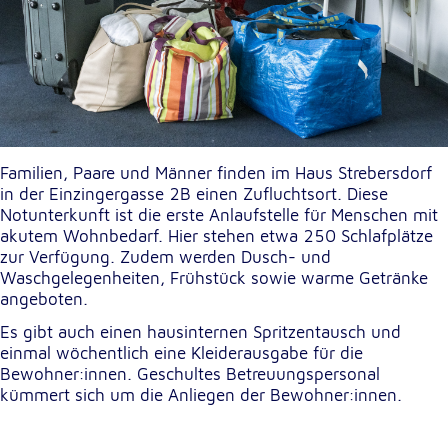
Externe Dienste
Um Inhalte von Videoplattformen und
Kartendiensten anzeigen zu können, werden von
diesen externen Diensten Cookies gesetzt.
YouTube
Familien, Paare und Männer finden im Haus Strebersdorf
in der Einzingergasse 2B einen Zufluchtsort. Diese
Anbieter:
Notunterkunft ist die erste Anlaufstelle für Menschen mit
Google LLC
akutem Wohnbedarf. Hier stehen etwa 250 Schlafplätze
zur Verfügung. Zudem werden Dusch- und
Zweck:
Waschgelegenheiten, Frühstück sowie warme Getränke
Einbinden und Anzeigen von Videos
angeboten.
Es gibt auch einen hausinternen Spritzentausch und
Google Maps
einmal wöchentlich eine Kleiderausgabe für die
Bewohner:innen. Geschultes Betreuungspersonal
Name:
kümmert sich um die Anliegen der Bewohner:innen.
NID