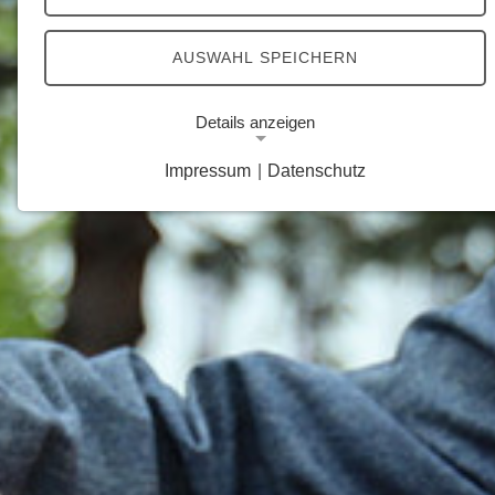
AUSWAHL SPEICHERN
Details anzeigen
Impressum
|
Datenschutz
Notwendige Cookies
Notwendige Cookies ermöglichen grundlegende
Funktionen und sind für die einwandfreie Funktion
der Website erforderlich.
Google Analytics Opt-Out-Cookie
Name:
gaOptout
Zweck:
Dieser Cookie speichert die gewählte
Einverständnisoption bezüglich Google Analytics
Opt-Out