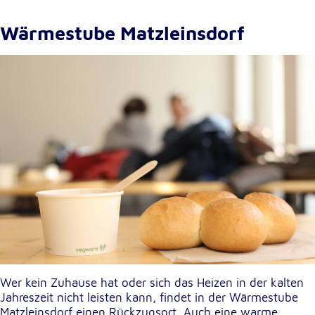
Anbieter:
Google LLC
Wärmestube Matzleinsdorf
Zweck:
Einbinden von interaktiven Google Karten
Cookie Laufzeit:
6 Monate
Wer kein Zuhause hat oder sich das Heizen in der kalten
Jahreszeit nicht leisten kann, findet in der Wärmestube
Matzleinsdorf einen Rückzugsort. Auch eine warme