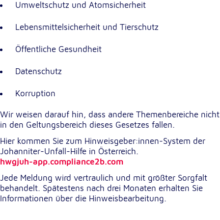
Umweltschutz und Atomsicherheit
unsere Besucher unsere Website nutzen.
Lebensmittelsicherheit und Tierschutz
Google Analytics
Öffentliche Gesundheit
Name:
_ga, _gid, _gac_gb_
Datenschutz
Anbieter:
Google LLC
Korruption
Zweck:
Wir weisen darauf hin, dass andere Themenbereiche nicht
Erhebung von Statistiken zur Website-Nutzung
in den Geltungsbereich dieses Gesetzes fallen.
Cookie Laufzeit:
Hier kommen Sie zum Hinweisgeber:innen-System der
24 Stunden - 2 Jahre
Johanniter-Unfall-Hilfe in Österreich.
hwgjuh-app.compliance2b.com
Google Tag Manager
Jede Meldung wird vertraulich und mit größter Sorgfalt
behandelt. Spätestens nach drei Monaten erhalten Sie
Anbieter:
Informationen über die Hinweisbearbeitung.
Google LLC