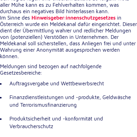
aller Mühe kann es zu Fehlverhalten kommen, was
Cookie Laufzeit:
durchaus ein negatives Bild hinterlassen kann.
1 Jahr
Im Sinne des
Hinweisgeber:innenschutzgesetzes
in
Österreich wurde ein Meldekanal dafür eingerichtet. Dieser
dient der Übermittlung wahrer und redlicher Meldungen
Einverständnis-Cookie
von (potenziellen) Verstößen in Unternehmen. Der
Meldekanal soll sicherstellen, dass Anliegen frei und unter
Name:
Wahrung einer Anonymität ausgesprochen werden
cookie_consent
können.
Zweck:
Meldungen sind bezogen auf nachfolgende
Dieser Cookie speichert die ausgewählten
Gesetzesbereiche:
Einverständnis-Optionen des Benutzers
Auftragsvergabe und Wettbewerbsrecht
Cookie Laufzeit:
1 Jahr
Finanzdienstleistungen und -produkte, Geldwäsche
und Terrorismusfinanzierung
Produktsicherheit und -konformität und
Statistik
Verbraucherschutz
Statistik Cookies erfassen Informationen anonym.
Diese Informationen helfen uns zu verstehen, wie