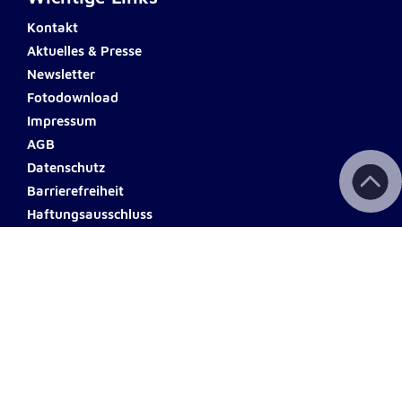
Anbieter:
Google LLC
Kontakt
Aktuelles & Presse
Zweck:
Einbinden von interaktiven Google Karten
Newsletter
Fotodownload
Cookie Laufzeit:
Impressum
6 Monate
AGB
Datenschutz
Barrierefreiheit
Haftungsausschluss
Teilnahmebedingungen
Spendenkonto Tirol
Hypo Bank
Name: Johanniter Tirol
IBAN: AT92 5700 0002 3003
8131