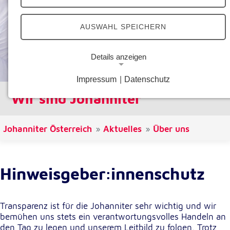
AUSWAHL SPEICHERN
Details anzeigen
Impressum
|
Datenschutz
Notwendige Cookies
Wir sind Johanniter
Notwendige Cookies ermöglichen grundlegende
Funktionen und sind für die einwandfreie Funktion
der Website erforderlich.
Johanniter Österreich
Aktuelles
Über uns
Google Analytics Opt-Out-Cookie
Name:
Hinweisgeber:innen­schutz
gaOptout
Zweck:
Transparenz ist für die Johanniter sehr wichtig und wir
Dieser Cookie speichert die gewählte
bemühen uns stets ein verantwortungsvolles Handeln an
Einverständnisoption bezüglich Google Analytics
den Tag zu legen und unserem Leitbild zu folgen. Trotz
Opt-Out