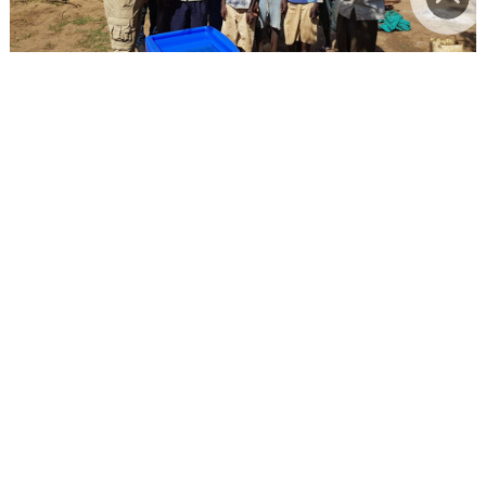
Zyklon in Mosambik
Die Überschwemmungen und Zerstörungen durch
Zyklon "Idai" löst im südöstlichen Afrika die
verheerendste Katastrophe seit Jahrzehnten aus. Die
Johanniter liefern 2,5 Tonnen lebenswichtige
medizinische Hilfsgüter. Freiwillige Helfer:innen
versorgen über 800 Patient:innen und verteilen 22
Wasseraufbereitungsanlagen sowie Saatgut.