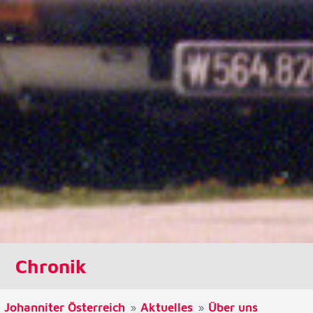
unsere Besucher unsere Website nutzen.
Google Analytics
Name:
_ga, _gid, _gac_gb_
Anbieter:
Google LLC
Zweck:
Erhebung von Statistiken zur Website-Nutzung
Cookie Laufzeit:
24 Stunden - 2 Jahre
Google Tag Manager
Chronik
Anbieter:
Google LLC
Johanniter Österreich
Aktuelles
Über uns