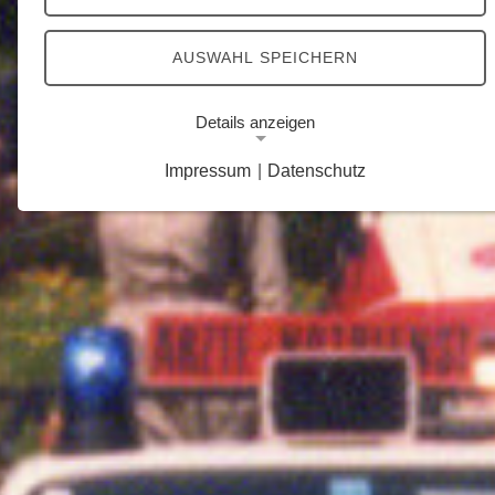
AUSWAHL SPEICHERN
Details anzeigen
Impressum
|
Datenschutz
Notwendige Cookies
Notwendige Cookies ermöglichen grundlegende
Funktionen und sind für die einwandfreie Funktion
der Website erforderlich.
Google Analytics Opt-Out-Cookie
Name:
gaOptout
Zweck:
Dieser Cookie speichert die gewählte
Einverständnisoption bezüglich Google Analytics
Opt-Out