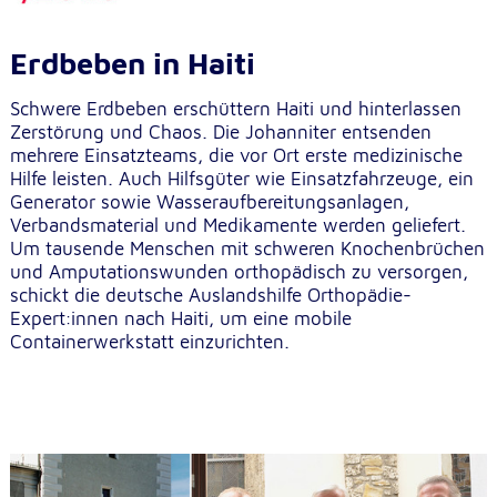
Anbieter:
Google LLC
Erdbeben in Haiti
Zweck:
Einbinden von interaktiven Google Karten
Schwere Erdbeben erschüttern Haiti und hinterlassen
Zerstörung und Chaos. Die Johanniter entsenden
Cookie Laufzeit:
mehrere Einsatzteams, die vor Ort erste medizinische
6 Monate
Hilfe leisten. Auch Hilfsgüter wie Einsatzfahrzeuge, ein
Generator sowie Wasseraufbereitungsanlagen,
Verbandsmaterial und Medikamente werden geliefert.
Um tausende Menschen mit schweren Knochenbrüchen
und Amputationswunden orthopädisch zu versorgen,
schickt die deutsche Auslandshilfe Orthopädie-
Expert:innen nach Haiti, um eine mobile
Containerwerkstatt einzurichten.