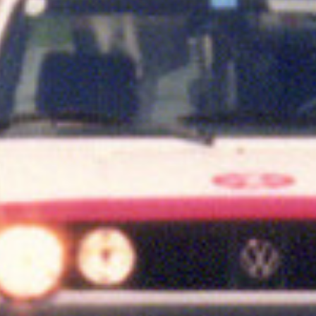
Cookie Laufzeit:
1 Jahr
Einverständnis-Cookie
Name:
cookie_consent
Zweck:
Dieser Cookie speichert die ausgewählten
Einverständnis-Optionen des Benutzers
Cookie Laufzeit:
1 Jahr
Statistik
Statistik Cookies erfassen Informationen anonym.
Diese Informationen helfen uns zu verstehen, wie