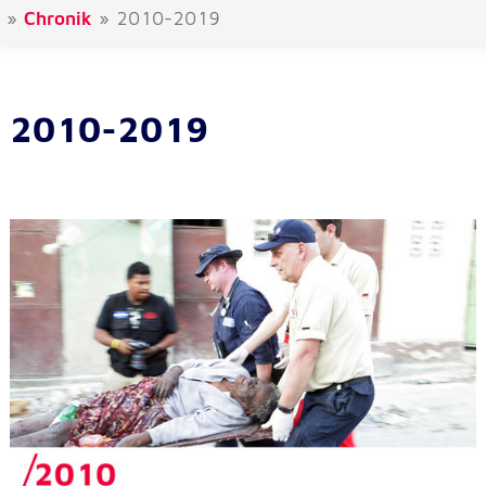
Chronik
2010-2019
Externe Dienste
Um Inhalte von Videoplattformen und
Kartendiensten anzeigen zu können, werden von
2010-2019
diesen externen Diensten Cookies gesetzt.
YouTube
Anbieter:
Google LLC
Zweck:
Einbinden und Anzeigen von Videos
Google Maps
Name:
NID