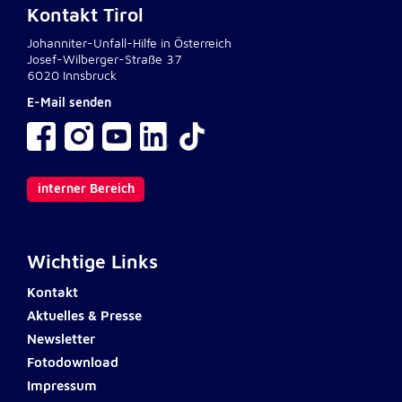
unsere Besucher unsere Website nutzen.
Kontakt Tirol
Johanniter-Unfall-Hilfe in Österreich
Google Analytics
Josef-Wilberger-Straße 37
6020 Innsbruck
Name:
E-Mail senden
_ga, _gid, _gac_gb_
Anbieter:
Google LLC
interner Bereich
Zweck:
Erhebung von Statistiken zur Website-Nutzung
Cookie Laufzeit:
Wichtige Links
24 Stunden - 2 Jahre
Kontakt
Aktuelles & Presse
Google Tag Manager
Newsletter
Anbieter:
Fotodownload
Google LLC
Impressum