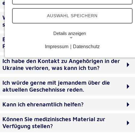
entgegen?
AUSWAHL SPEICHERN
Wir möchten Hilfsgüter in großen Mengen
spenden. An wen können wir uns wenden?
Details anzeigen
Bereitet man sich auf ankommende
Flüchtlinge vor?
Impressum
|
Datenschutz
Notwendige Cookies
Notwendige Cookies ermöglichen grundlegende
Ich habe den Kontakt zu Angehörigen in der
Funktionen und sind für die einwandfreie Funktion
Ukraine verloren, was kann ich tun?
der Website erforderlich.
Ich würde gerne mit jemandem über die
Google Analytics Opt-Out-Cookie
aktuellen Geschehnisse reden.
Name:
Kann ich ehrenamtlich helfen?
gaOptout
Zweck:
Können Sie medizinisches Material zur
Dieser Cookie speichert die gewählte
Verfügung stellen?
Einverständnisoption bezüglich Google Analytics
Opt-Out