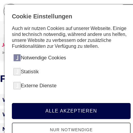
Cookie Einstellungen
Auch wir nutzen Cookies auf unserer Webseite. Einige
sind technisch notwendig, während andere uns helfen,
unsere Website zu verbessern oder zusätzliche
Johanniter Österreich
Spenden & Helfen
Funktionalitäten zur Verfügung zu stellen.
Projekte unterstützen
Notwendige Cookies
Statistik
FAQs - Ukraine Krise
Externe Dienste
Wie helfen die Johanniter?
ALLE AKZEPTIEREN
Wie kann ich helfen?
Nehmen die Johanniter Sachspenden
NUR NOTWENDIGE