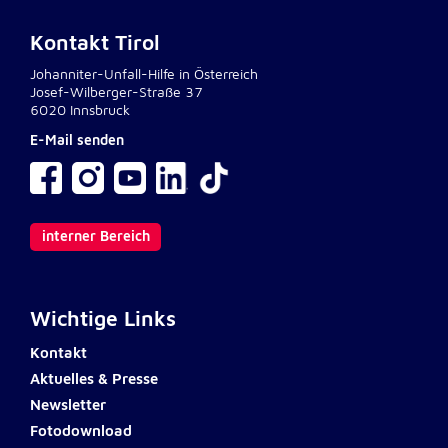
unsere Besucher unsere Website nutzen.
Kontakt Tirol
Google Analytics
Johanniter-Unfall-Hilfe in Österreich
Josef-Wilberger-Straße 37
Name:
6020 Innsbruck
_ga, _gid, _gac_gb_
E-Mail senden
Anbieter:
Google LLC
Zweck:
interner Bereich
Erhebung von Statistiken zur Website-Nutzung
Cookie Laufzeit:
24 Stunden - 2 Jahre
Wichtige Links
Kontakt
Google Tag Manager
Aktuelles & Presse
Anbieter:
Newsletter
Google LLC
Fotodownload