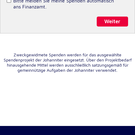
Bitte melden Sie meine Spenden automatisch
ans Finanzamt.
Cookie Laufzeit:
1 Jahr
Weiter
Einverständnis-Cookie
Name:
cookie_consent
Zweckgewidmete Spenden werden für das ausgewählte
Spendenprojekt der Johanniter eingesetzt. Über den Projektbedarf
Zweck:
hinausgehende Mittel werden ausschließlich satzungsgemäß für
gemeinnützige Aufgaben der Johanniter verwendet.
Dieser Cookie speichert die ausgewählten
Einverständnis-Optionen des Benutzers
Cookie Laufzeit:
1 Jahr
Statistik
Statistik Cookies erfassen Informationen anonym.
Diese Informationen helfen uns zu verstehen, wie