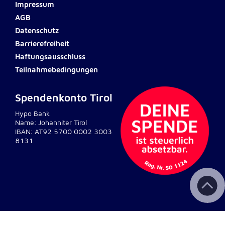
Impressum
AGB
Externe Dienste
Datenschutz
Um Inhalte von Videoplattformen und
Barrierefreiheit
Kartendiensten anzeigen zu können, werden von
Haftungsausschluss
diesen externen Diensten Cookies gesetzt.
Teilnahmebedingungen
YouTube
Spendenkonto Tirol
Anbieter:
Hypo Bank
Google LLC
Name: Johanniter Tirol
IBAN: AT92 5700 0002 3003
Zweck:
8131
Einbinden und Anzeigen von Videos
Google Maps
Name:
NID
© 2026 Johanniter Österreich