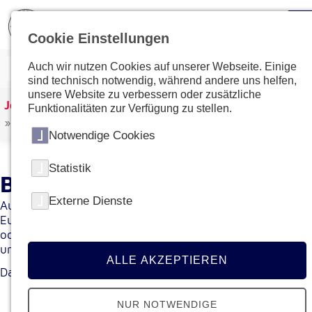
Cookie Einstellungen
Auch wir nutzen Cookies auf unserer Webseite. Einige
sind technisch notwendig, während andere uns helfen,
unsere Website zu verbessern oder zusätzliche
Johanniter Österreich
Spenden & Helfen
Funktionalitäten zur Verfügung zu stellen.
Projekte unterstützen
Notwendige Cookies
Statistik
Babypaket
Externe Dienste
Auch mit einer Geldspende können Sie helfen. Mit 30
Euro können wir den Kleinsten helfen und mit Windeln
oder Babynahrung sowie Stramplern, Bodys und Socken
unterstützen.
ALLE AKZEPTIEREN
Danke für Ihre Spende!
NUR NOTWENDIGE