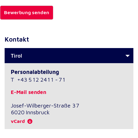
Bewerbung senden
Externe Dienste
Um Inhalte von Videoplattformen und
Kartendiensten anzeigen zu können, werden von
diesen externen Diensten Cookies gesetzt.
Kontakt
YouTube
Tirol
Anbieter:
Google LLC
Personalabteilung
T
+43 512 2411 - 71
Zweck:
Einbinden und Anzeigen von Videos
E-Mail senden
Josef-Wilberger-Straße 37
Google Maps
6020
Innsbruck
Name:
vCard
NID