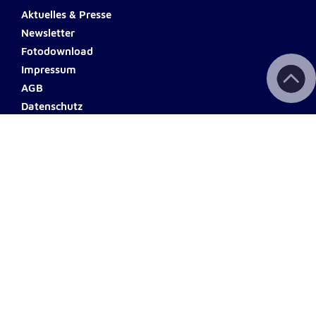
Aktuelles & Presse
Newsletter
Fotodownload
Impressum
AGB
Datenschutz
Barrierefreiheit
Haftungsausschluss
Teilnahmebedingungen
Spendenkonto Tirol
Hypo Bank
Name: Johanniter Tirol
IBAN: AT92 5700 0002 3003
8131