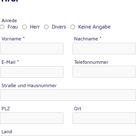
Cookie Laufzeit:
1 Jahr
Anrede
Frau
Herr
Divers
Keine Angabe
Einverständnis-Cookie
Vorname
*
Nachname
*
Name:
cookie_consent
E-Mail
*
Telefonnummer
Zweck:
Dieser Cookie speichert die ausgewählten
Einverständnis-Optionen des Benutzers
Straße und Hausnummer
Cookie Laufzeit:
1 Jahr
PLZ
Ort
Statistik
Statistik Cookies erfassen Informationen anonym.
Land
Diese Informationen helfen uns zu verstehen, wie