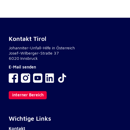
Anbieter:
Google LLC
Zweck:
Einbinden von interaktiven Google Karten
Cookie Laufzeit:
Kontakt Tirol
6 Monate
Johanniter-Unfall-Hilfe in Österreich
Josef-Wilberger-Straße 37
6020 Innsbruck
E-Mail senden
interner Bereich
Wichtige Links
Kontakt