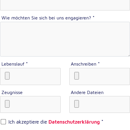
unsere Besucher unsere Website nutzen.
Google Analytics
Wie möchten Sie sich bei uns engagieren?
*
Name:
_ga, _gid, _gac_gb_
Anbieter:
Google LLC
Zweck:
Lebenslauf
*
Anschreiben
*
Erhebung von Statistiken zur Website-Nutzung
Cookie Laufzeit:
24 Stunden - 2 Jahre
Zeugnisse
Andere Dateien
Google Tag Manager
Anbieter:
Ich akzeptiere die
Datenschutzerklärung
*
Google LLC