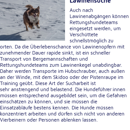
Lawinensuche
Anbieter:
Google LLC
Auch nach
Lawinenabgängen können
Zweck:
Rettungshundeteams
Einbinden von interaktiven Google Karten
eingesetzt werden, um
Verschüttete
Cookie Laufzeit:
schnellstmöglich zu
6 Monate
orten. Da die Überlebenschance von Lawinenopfern mit
zunehmender Dauer rapide sinkt, ist ein schneller
Transport von Bergemannschaften und
Rettungshundeteams zum Lawinenkegel unabdingbar.
Daher werden Transporte im Hubschrauber, auch außen
an der Winde, mit dem Skidoo oder der Pistenraupe im
Training geübt. Diese Art der Sucharbeit ist
sehr anstrengend und belastend. Die Hundeführer:innen
müssen entsprechend ausgebildet sein, um die Gefahren
einschätzen zu können, und sie müssen die
Einsatzabläufe bestens kennen. Die Hunde müssen
konzentriert arbeiten und dürfen sich nicht von anderen
Vierbeinern oder Personen ablenken lassen.