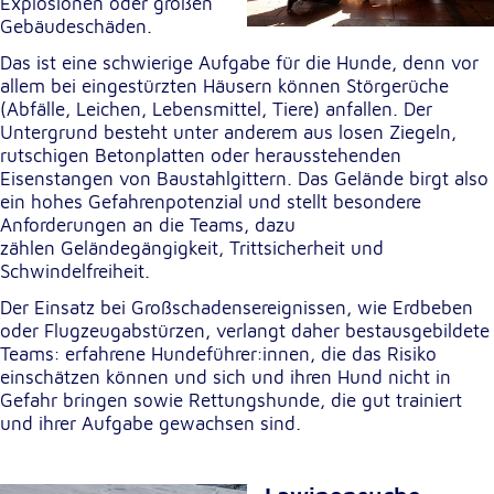
Explosionen oder großen
Gebäudeschäden.
Externe Dienste
Das ist eine schwierige Aufgabe für die Hunde, denn vor
allem bei eingestürzten Häusern können Störgerüche
Um Inhalte von Videoplattformen und
(Abfälle, Leichen, Lebensmittel, Tiere) anfallen. Der
Kartendiensten anzeigen zu können, werden von
Untergrund besteht unter anderem aus losen Ziegeln,
diesen externen Diensten Cookies gesetzt.
rutschigen Betonplatten oder herausstehenden
Eisenstangen von Baustahlgittern. Das Gelände birgt also
YouTube
ein hohes Gefahrenpotenzial und stellt besondere
Anforderungen an die Teams, dazu
Anbieter:
zählen Geländegängigkeit, Trittsicherheit und
Google LLC
Schwindelfreiheit.
Zweck:
Der Einsatz bei Großschadensereignissen, wie Erdbeben
Einbinden und Anzeigen von Videos
oder Flugzeugabstürzen, verlangt daher bestausgebildete
Teams: erfahrene Hundeführer:innen, die das Risiko
einschätzen können und sich und ihren Hund nicht in
Google Maps
Gefahr bringen sowie Rettungshunde, die gut trainiert
und ihrer Aufgabe gewachsen sind.
Name:
NID