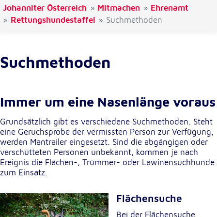
Johanniter Österreich
Mitmachen
Ehrenamt
Cookie Laufzeit:
Rettungshundestaffel
Suchmethoden
1 Jahr
Einverständnis-Cookie
Suchmethoden
Name:
cookie_consent
Immer um eine Nasenlänge voraus
Zweck:
Dieser Cookie speichert die ausgewählten
Grundsätzlich gibt es verschiedene Suchmethoden. Steht
Einverständnis-Optionen des Benutzers
eine Geruchsprobe der vermissten Person zur Verfügung,
Cookie Laufzeit:
werden Mantrailer eingesetzt. Sind die abgängigen oder
1 Jahr
verschütteten Personen unbekannt, kommen je nach
Ereignis die Flächen-, Trümmer- oder Lawinensuchhunde
zum Einsatz.
Statistik
Flächensuche
Statistik Cookies erfassen Informationen anonym.
Diese Informationen helfen uns zu verstehen, wie
Bei der Flächensuche