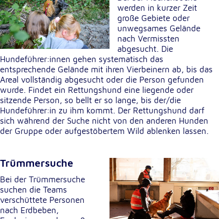
unsere Besucher unsere Website nutzen.
werden in kurzer Zeit
große Gebiete oder
unwegsames Gelände
Google Analytics
nach Vermissten
abgesucht. Die
Name:
Hundeführer:innen gehen systematisch das
_ga, _gid, _gac_gb_
entsprechende Gelände mit ihren Vierbeinern ab, bis das
Anbieter:
Areal vollständig abgesucht oder die Person gefunden
Google LLC
wurde. Findet ein Rettungshund eine liegende oder
sitzende Person, so bellt er so lange, bis der/die
Zweck:
Hundeführer:in zu ihm kommt. Der Rettungshund darf
Erhebung von Statistiken zur Website-Nutzung
sich während der Suche nicht von den anderen Hunden
der Gruppe oder aufgestöbertem Wild ablenken lassen.
Cookie Laufzeit:
24 Stunden - 2 Jahre
Trümmersuche
Google Tag Manager
Bei der Trümmersuche
suchen die Teams
Anbieter:
verschüttete Personen
Google LLC
nach Erdbeben,