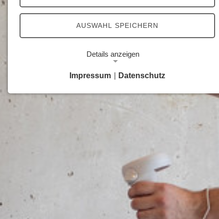
AUSWAHL SPEICHERN
Details anzeigen
Impressum
|
Datenschutz
Notwendige Cookies
Notwendige Cookies ermöglichen grundlegende
Funktionen und sind für die einwandfreie Funktion
der Website erforderlich.
Google Analytics Opt-Out-Cookie
Name:
gaOptout
Zweck:
Dieser Cookie speichert die gewählte
Einverständnisoption bezüglich Google Analytics
Opt-Out