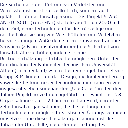
Die Suche nach und Rettung von Verletzten und
Vermissten ist nicht nur zeitkritisch, sondern auch
Externe Dienste
gefährlich für das Einsatzpersonal. Das Projekt SEARCH
AND RESCUE (kurz: SNR) startete am 1. Juli 2020 mit
Um Inhalte von Videoplattformen und
dem Ziel, neue Technologien für die frühzeitige und
Kartendiensten anzeigen zu können, werden von
rasche Lokalisierung von Verschütteten und Verletzten
diesen externen Diensten Cookies gesetzt.
hervorzubringen. Außerdem sollen innovative tragbare
Sensoren (z.B. in Einsatzuniformen) die Sicherheit von
YouTube
Einsatzkräften erhöhen, indem sie eine
Risikoeinschätzung in Echtzeit ermöglichen. Unter der
Anbieter:
Koordination der Nationalen Technischen Universität
Google LLC
Athen (Griechenland) wird mit einem Projektbudget von
knapp 8 Millionen Euro das Design, die Implementierung
Zweck:
sowie die Testung neuer Technologien im Rahmen von
Einbinden und Anzeigen von Videos
insgesamt sieben sogenannten „Use Cases“ in den drei
Jahren Projektlaufzeit durchgeführt. Insgesamt sind 28
Google Maps
Organisationen aus 12 Ländern mit an Bord, darunter
zehn Einsatzorganisationen, die die Testungen der
Name:
Technologien in möglichst realistischen Übungsszenarien
NID
umsetzen. Eine dieser Einsatzorganisationen ist die
Johanniter Unfallhilfe, die unter der Leitung des