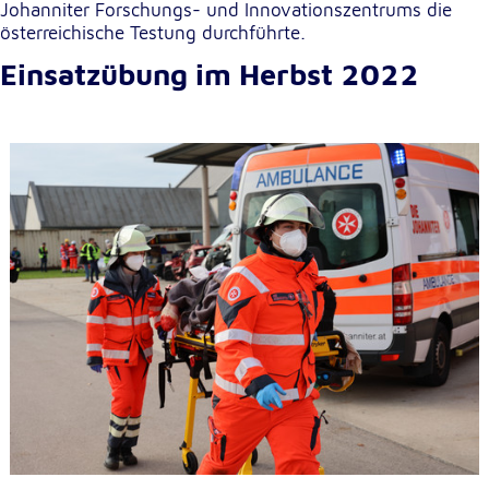
Anbieter:
Johanniter Forschungs- und Innovationszentrums die
Google LLC
österreichische Testung durchführte.
Zweck:
Einsatzübung im Herbst 2022
Einbinden von interaktiven Google Karten
Cookie Laufzeit:
6 Monate