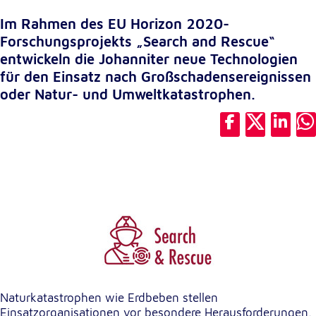
unsere Besucher unsere Website nutzen.
Im Rahmen des EU Horizon 2020-
Forschungsprojekts „Search and Rescue“
Google Analytics
entwickeln die Johanniter neue Technologien
Name:
für den Einsatz nach Großschadensereignissen
_ga, _gid, _gac_gb_
oder Natur- und Umweltkatastrophen.
Anbieter:
Google LLC
Zweck:
Erhebung von Statistiken zur Website-Nutzung
Cookie Laufzeit:
24 Stunden - 2 Jahre
Google Tag Manager
Anbieter:
Google LLC
Naturkatastrophen wie Erdbeben stellen
Einsatzorganisationen vor besondere Herausforderungen.