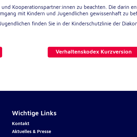
lten
n und Kooperationspartner:innen zu beachten. Die darin e
rs
Umgang mit Kindern und Jugendlichen gewissenhaft zu be
ugendlichen finden Sie in der Kinderschutzlinie der Diako
Verhaltenskodex Kurzversion
e
ucher
Wichtige Links
-
Kontakt
Aktuelles & Presse