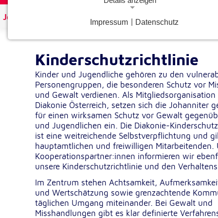
Details anzeigen
Johanniter Österreich
Aktuelles
Über uns
Impressum
|
Datenschutz
Notwendige Cookies
Notwendige Cookies ermöglichen grundlegende Funkt
und sind für die einwandfreie Funktion der Website
Kinderschutzrichtlinie
erforderlich.
Kinder und Jugendliche gehören zu den vulnera
Personengruppen, die besonderen Schutz vor Mi
Google Analytics Opt-Out-Cookie
und Gewalt verdienen. Als Mitgliedsorganisation
Diakonie Österreich, setzen sich die Johanniter
gaOptout
Name:
für einen wirksamen Schutz vor Gewalt gegenüb
Dieser Cookie speichert die gewählte
Zweck:
und Jugendlichen ein. Die Diakonie-Kinderschutz-
Einverständnisoption bezüglich Googl
ist eine weitreichende Selbstverpflichtung und gilt
Analytics Opt-Out
hauptamtlichen und freiwilligen Mitarbeitenden.
Kooperationspartner:innen informieren wir ebenf
1 Jahr
Cookie Laufzeit:
unsere Kinderschutzrichtlinie und den Verhalten
Im Zentrum stehen Achtsamkeit, Aufmerksamkei
Einverständnis-Cookie
und Wertschätzung sowie grenzachtende Kommu
täglichen Umgang miteinander. Bei Gewalt und
cookie_consent
Name:
Misshandlungen gibt es klar definierte Verfahr