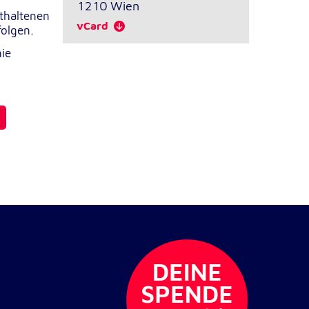
1210
Wien
nthaltenen
vCard
folgen.
nie