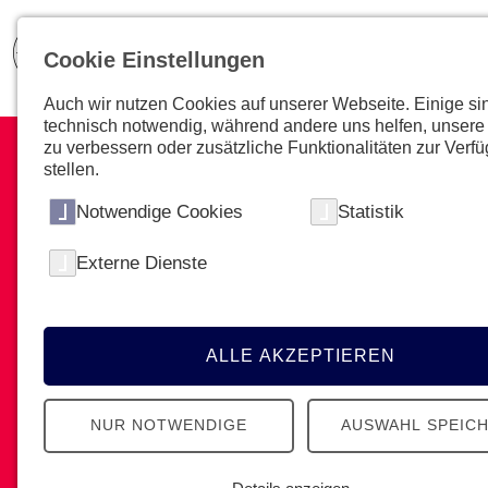
Cookie Einstellungen
Auch wir nutzen Cookies auf unserer Webseite. Einige si
technisch notwendig, während andere uns helfen, unsere
zu verbessern oder zusätzliche Funktionalitäten zur Verf
stellen.
Notwendige Cookies
Statistik
Wir sind Johanniter
Externe Dienste
Seit mehr als 900 Jahren im Ensatz für
Menschen in Not. Die Johanniter haben
ALLE AKZEPTIEREN
eine vielfältige Geschichte.
NUR NOTWENDIGE
AUSWAHL SPEIC