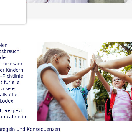
ionen
blen
ssbrauch
 der
 gemeinsam
er Kindern
Richtlinie
e
 für alle
 Unsere
alls über
skodex.
t, Respekt
nikation im
ensregeln und Konsequenzen.