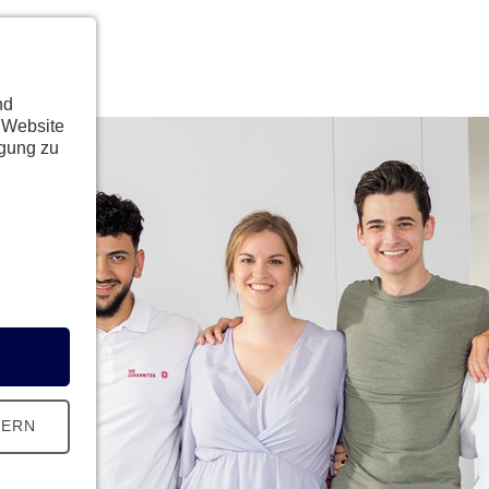
nd
 Website
ügung zu
HERN